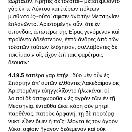
ἑώρταζον, Κρῆτες δὲ τοξόται-- μετεπέμψαντο
γὰρ ἔκ τε Λύκτου καὶ ἑτέρων πόλεων
μισθωτούς--οὗτοί σφισιν ἀνὰ τὴν Μεσσηνίαν
ἐπλανῶντο. Ἀριστομένην οὖν, ἅτε ἐν
σπονδαῖς ἀπωτέρω τῆς Εἴρας γενόμενον καὶ
προϊόντα ἀδεέστερον, ἑπτὰ ἄνδρες ἀπὸ τῶν
τοξοτῶν τούτων ἐλόχησαν, συλλαβόντες δὲ
τοῖς ἱμᾶσιν οἷς εἶχον ἐπὶ ταῖς φαρέτραις
δέουσιν:
4.19.5
ἑσπέρα γὰρ ἐπῄει. δύο μὲν οὖν ἐς
Σπάρτην ἀπ’ αὐτῶν ἐλθόντες Λακεδαιμονίοις
Ἀριστομένην εὐηγγελίζοντο ἡλωκέναι: οἱ
λοιποὶ δὲ ἀποχωροῦσιν ἐς ἀγρὸν τῶν ἐν τῇ
Μεσσηνίᾳ. ἐνταῦθα ᾤκει κόρη σὺν μητρὶ
παρθένος, πατρὸς ὀρφανή. τῇ δὲ προτέρᾳ
νυκτὶ εἶδεν ὄψιν ἡ παῖς: λέοντα ἐς τὸν ἀγρὸν
λύκοι σφίσιν ἤγαγον δεδεμένον καὶ οὐκ