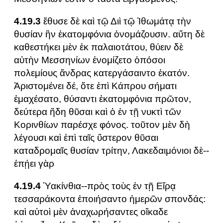
4.19.3
ἔθυσε δὲ καὶ τῷ Διὶ τῷ Ἰθωμάτᾳ τὴν
θυσίαν ἣν ἑκατομφόνια ὀνομάζουσιν. αὕτη δὲ
καθεστήκει μὲν ἐκ παλαιοτάτου, θύειν δὲ
αὐτὴν Μεσσηνίων ἐνομίζετο ὁπόσοι
πολεμίους ἄνδρας κατεργάσαιντο ἑκατόν.
Ἀριστομένει δέ, ὅτε ἐπὶ Κάπρου σήματι
ἐμαχέσατο, θύσαντι ἑκατομφόνια πρῶτον,
δεύτερα ἤδη θῦσαι καὶ ὁ ἐν τῇ νυκτὶ τῶν
Κορινθίων παρέσχε φόνος. τοῦτον μὲν δὴ
λέγουσι καὶ ἐπὶ ταῖς ὕστερον θῦσαι
καταδρομαῖς θυσίαν τρίτην, Λακεδαιμόνιοι δὲ--
ἐπῄει γὰρ
4.19.4
Ὑακίνθια--πρὸς τοὺς ἐν τῇ Εἴρᾳ
τεσσαράκοντα ἐποιήσαντο ἡμερῶν σπονδάς:
καὶ αὐτοὶ μὲν ἀναχωρήσαντες οἴκαδε