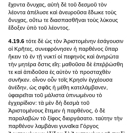
ἔχοντα ὄνυχας, αὐτὴ δὲ τοῦ δεσμοῦ τὸν
λέοντα ἀπέλυσε καὶ ἀνευροῦσα ἔδωκε τοὺς
ὄνυχας, οὕτω τε διασπασθῆναι τοὺς λύκους
ἔδοξεν ὑπὸ τοῦ λέοντος.
4.19.6
τότε δὲ ὡς τὸν Ἀριστομένην ἐσάγουσιν
οἱ Κρῆτες, συνεφρόνησεν ἡ παρθένος ὕπαρ
ἥκειν τὸ ἐν τῇ νυκτί οἱ πεφηνὸς καὶ ἀνηρώτα
τὴν μητέρα ὅστις εἴη: μαθοῦσα δὲ ἐπεῤῥώσθη
τε καὶ ἀπιδοῦσα ἐς αὐτὸν τὸ προσταχθὲν
συνῆκεν. οἶνον οὖν τοῖς Κρησὶν ἐγχέουσα
ἀνέδην, ὡς σφᾶς ἡ μέθη κατελάμβανεν,
ὑφαιρεῖται τοῦ μάλιστα ὑπνωμένου τὸ
ἐγχειρίδιον: τὰ μὲν δὴ δεσμὰ τοῦ
Ἀριστομένους ἔτεμεν ἡ παρθένος, ὁ δὲ
παραλαβὼν τὸ ξίφος διειργάσατο. ταύτην τὴν
παρθένον λαμβάνει γυναῖκα Γόργος