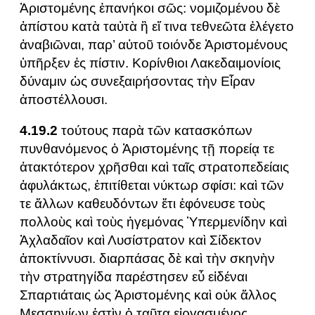
Ἀριστομένης ἐπανήκοι σῶς: νομιζομένου δὲ
ἀπίστου κατὰ ταὐτὰ ἢ εἴ τινα τεθνεῶτα ἐλέγετο
ἀναβιῶναι, παρ’ αὐτοῦ τοιόνδε Ἀριστομένους
ὑπῆρξεν ἐς πίστιν. Κορίνθιοι Λακεδαιμονίοις
δύναμιν ὡς συνεξαιρήσοντας τὴν Εἶραν
ἀποστέλλουσι.
4.19.2
τούτους παρὰ τῶν κατασκόπων
πυνθανόμενος ὁ Ἀριστομένης τῇ πορείᾳ τε
ἀτακτότερον χρῆσθαι καὶ ταῖς στρατοπεδείαις
ἀφυλάκτως, ἐπιτίθεται νύκτωρ σφίσι: καὶ τῶν
τε ἄλλων καθευδόντων ἔτι ἐφόνευσε τοὺς
πολλοὺς καὶ τοὺς ἡγεμόνας Ὑπερμενίδην καὶ
Ἀχλαδαῖον καὶ Λυσίστρατον καὶ Σίδεκτον
ἀποκτίννυσι. διαρπάσας δὲ καὶ τὴν σκηνὴν
τὴν στρατηγίδα παρέστησεν εὖ εἰδέναι
Σπαρτιάταις ὡς Ἀριστομένης καὶ οὐκ ἄλλος
Μεσσηνίων ἐστὶν ὁ ταῦτα εἰργασμένος.