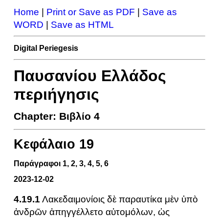
Home
|
Print or Save as PDF
|
Save as
WORD
|
Save as HTML
Digital Periegesis
Παυσανίου Ελλάδος
περιήγησις
Chapter: Βιβλίο 4
Κεφάλαιο 19
Παράγραφοι 1, 2, 3, 4, 5, 6
2023-12-02
4.19.1
Λακεδαιμονίοις δὲ παραυτίκα μὲν ὑπὸ
ἀνδρῶν ἀπηγγέλλετο αὐτομόλων, ὡς