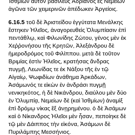
Ἰσθμίων αὐτὸν βασιλεὺς Ἀδριανὸς ἐς Νεμείων
ἀγῶνα τῶν χειμερινῶν ἀπέδωκεν Ἀργείοις.
6.16.5
τοῦ δὲ Ἀριστείδου ἐγγύτατα Μενάλκης
ἕστηκεν Ἠλεῖος, ἀναγορευθεὶς Ὀλυμπίασιν ἐπὶ
πεντάθλῳ, καὶ Φιλωνίδης Ζώτου, γένος μὲν ἐκ
Χεῤῥονήσου τῆς Κρητῶν, Ἀλεξάνδρου δὲ
ἡμεροδρόμος τοῦ Φιλίππου. μετὰ δὲ τοῦτον
Βριμίας ἐστὶν Ἠλεῖος, κρατήσας ἄνδρας
πυγμῇ, Λεωνίδας τε ἐκ Νάξου τῆς ἐν τῷ
Αἰγαίῳ, Ψωφιδίων ἀνάθημα Ἀρκάδων,
Ἀσάμωνός τε εἰκὼν ἐν ἀνδράσι πυγμῇ
νενικηκότος, ἡ δὲ Νικάνδρου, διαύλου μὲν δύο
ἐν Ὀλυμπίᾳ, Νεμείων δὲ (καὶ Ἰσθμίων) ἀναμὶξ
ἐπὶ δρόμῳ νίκας ἓξ ἀνῃρημένου. ὁ δὲ Ἀσάμων
καὶ ὁ Νίκανδρος Ἠλεῖοι μὲν ἦσαν, πεποίηκε δὲ
τῷ μὲν Δάιππος τὴν εἰκόνα, Ἀσάμωνι δὲ
Πυριλάμπης Μεσσήνιος.