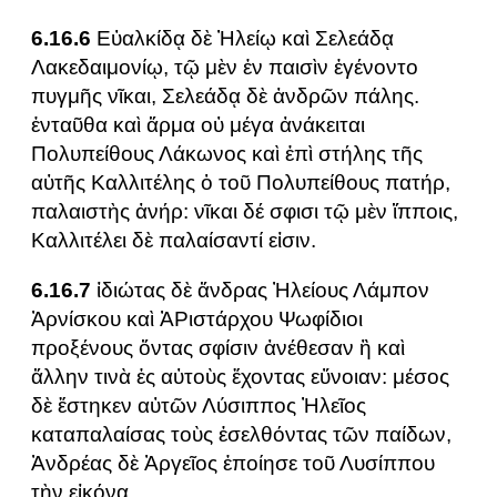
6.16.6
Εὐαλκίδᾳ δὲ Ἠλείῳ καὶ Σελεάδᾳ
Λακεδαιμονίῳ, τῷ μὲν ἐν παισὶν ἐγένοντο
πυγμῆς νῖκαι, Σελεάδᾳ δὲ ἀνδρῶν πάλης.
ἐνταῦθα καὶ ἅρμα οὐ μέγα ἀνάκειται
Πολυπείθους Λάκωνος καὶ ἐπὶ στήλης τῆς
αὐτῆς Καλλιτέλης ὁ τοῦ Πολυπείθους πατήρ,
παλαιστὴς ἀνήρ: νῖκαι δέ σφισι τῷ μὲν ἵπποις,
Καλλιτέλει δὲ παλαίσαντί εἰσιν.
6.16.7
ἰδιώτας δὲ ἄνδρας Ἠλείους Λάμπον
Ἀρνίσκου καὶ ἈΡιστάρχου Ψωφίδιοι
προξένους ὄντας σφίσιν ἀνέθεσαν ἢ καὶ
ἄλλην τινὰ ἐς αὐτοὺς ἔχοντας εὔνοιαν: μέσος
δὲ ἕστηκεν αὐτῶν Λύσιππος Ἠλεῖος
καταπαλαίσας τοὺς ἐσελθόντας τῶν παίδων,
Ἀνδρέας δὲ Ἀργεῖος ἐποίησε τοῦ Λυσίππου
τὴν εἰκόνα.