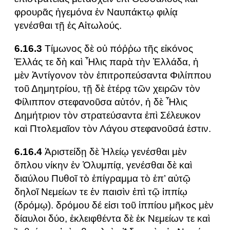
φρουρᾶς ἡγεμόνα ἐν Ναυπάκτῳ φιλίᾳ
γενέσθαι τῇ ἐς Αἰτωλούς.
6.16.3
Τίμωνος δὲ οὐ πόῤῥω τῆς εἰκόνος
Ἑλλάς τε δὴ καὶ Ἦλις παρὰ τὴν Ἑλλάδα, ἡ
μὲν Ἀντίγονον τὸν ἐπιτροπεύσαντα Φιλίππου
τοῦ Δημητρίου, τῇ δὲ ἑτέρᾳ τῶν χειρῶν τὸν
Φίλιππον στεφανοῦσα αὐτόν, ἡ δὲ Ἦλις
Δημήτριον τὸν στρατεύσαντα ἐπὶ Σέλευκον
καὶ Πτολεμαῖον τὸν Λάγου στεφανοῦσά ἐστιν.
6.16.4
Ἀριστείδῃ δὲ Ἠλείῳ γενέσθαι μὲν
ὅπλου νίκην ἐν Ὀλυμπίᾳ, γενέσθαι δὲ καὶ
διαύλου Πυθοῖ τὸ ἐπίγραμμα τὸ ἐπ’ αὐτῷ
δηλοῖ Νεμείων τε ἐν παισὶν ἐπὶ τῷ ἱππίῳ
(δρόμῳ). δρόμου δέ εἰσι τοῦ ἱππίου μῆκος μὲν
δίαυλοι δύο, ἐκλειφθέντα δὲ ἐκ Νεμείων τε καὶ