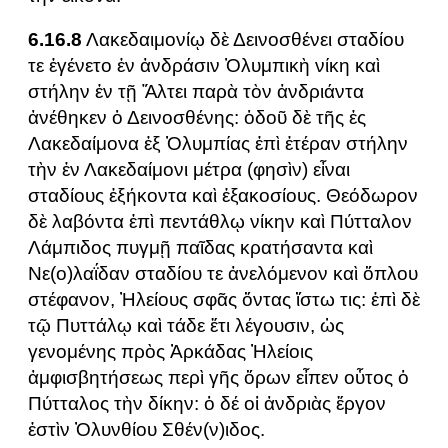
6.16.8
Λακεδαιμονίῳ δὲ Δεινοσθένει σταδίου
τε ἐγένετο ἐν ἀνδράσιν Ὀλυμπικὴ νίκη καὶ
στήλην ἐν τῇ Ἄλτει παρὰ τὸν ἀνδριάντα
ἀνέθηκεν ὁ Δεινοσθένης: ὁδοῦ δὲ τῆς ἐς
Λακεδαίμονα ἐξ Ὀλυμπίας ἐπὶ ἑτέραν στήλην
τὴν ἐν Λακεδαίμονι μέτρα (φησὶν) εἶναι
σταδίους ἑξήκοντα καὶ ἑξακοσίους. Θεόδωρον
δὲ λαβόντα ἐπὶ πεντάθλῳ νίκην καὶ Πύτταλον
Λάμπιδος πυγμῇ παῖδας κρατήσαντα καὶ
Νε(ο)λαΐδαν σταδίου τε ἀνελόμενον καὶ ὅπλου
στέφανον, Ἠλείους σφᾶς ὄντας ἴστω τις: ἐπὶ δὲ
τῷ Πυττάλῳ καὶ τάδε ἔτι λέγουσιν, ὡς
γενομένης πρὸς Ἀρκάδας Ἠλείοις
ἀμφισβητήσεως περὶ γῆς ὅρων εἶπεν οὗτος ὁ
Πύτταλος τὴν δίκην: ὁ δέ οἱ ἀνδριὰς ἔργον
ἐστὶν Ὀλυνθίου Σθέν(ν)ιδος.