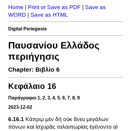
Home
|
Print or Save as PDF
|
Save as
WORD
|
Save as HTML
Digital Periegesis
Παυσανίου Ελλάδος
περιήγησις
Chapter: Βιβλίο 6
Κεφάλαιο 16
Παράγραφοι 1, 2, 3, 4, 5, 6, 7, 8, 9
2023-12-02
6.16.1
Κάπρῳ μὲν δὴ οὐκ ἄνευ μεγάλων
πόνων καὶ ἰσχυρᾶς ταλαιπωρίας ἐγένοντο αἱ