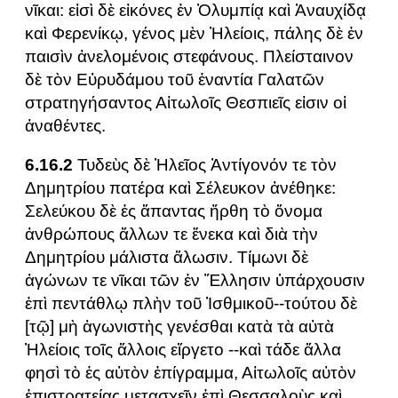
νῖκαι: εἰσὶ δὲ εἰκόνες ἐν Ὀλυμπίᾳ καὶ Ἀναυχίδᾳ
καὶ Φερενίκῳ, γένος μὲν Ἠλείοις, πάλης δὲ ἐν
παισὶν ἀνελομένοις στεφάνους. Πλείσταινον
δὲ τὸν Εὐρυδάμου τοῦ ἐναντία Γαλατῶν
στρατηγήσαντος Αἰτωλοῖς Θεσπιεῖς εἰσιν οἱ
ἀναθέντες.
6.16.2
Τυδεὺς δὲ Ἠλεῖος Ἀντίγονόν τε τὸν
Δημητρίου πατέρα καὶ Σέλευκον ἀνέθηκε:
Σελεύκου δὲ ἐς ἅπαντας ἤρθη τὸ ὄνομα
ἀνθρώπους ἄλλων τε ἕνεκα καὶ διὰ τὴν
Δημητρίου μάλιστα ἅλωσιν. Τίμωνι δὲ
ἀγώνων τε νῖκαι τῶν ἐν Ἕλλησιν ὑπάρχουσιν
ἐπὶ πεντάθλῳ πλὴν τοῦ Ἰσθμικοῦ--τούτου δὲ
[τῷ] μὴ ἀγωνιστὴς γενέσθαι κατὰ τὰ αὐτὰ
Ἠλείοις τοῖς ἄλλοις εἴργετο --καὶ τάδε ἄλλα
φησὶ τὸ ἐς αὐτὸν ἐπίγραμμα, Αἰτωλοῖς αὐτὸν
ἐπιστρατείας μετασχεῖν ἐπὶ Θεσσαλοὺς καὶ