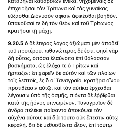
καταβῆναι καθαρσίων ἕνεκα, νηχομέναις δὲ
ἐπιχειρῆσαι τὸν Τρίτωνα καὶ τὰς γυναῖκας
εὔξασθαι Διόνυσόν σφισιν ἀφικέσθαι βοηθόν,
ὑπακοῦσαί τε δὴ τὸν θεὸν καὶ τοῦ Τρίτωνος
κρατῆσαι τῇ μάχῃ:
9.20.5
ὁ δὲ ἕτερος λόγος ἀξιώματι μὲν ἀποδεῖ
τοῦ προτέρου, πιθανώτερος δέ ἐστι. φησὶ γὰρ
δὴ οὗτος, ὁπόσα ἐλαύνοιτο ἐπὶ θάλασσαν
βοσκήματα, ὡς ἐλόχα τε ὁ Τρίτων καὶ
ἥρπαζεν: ἐπιχειρεῖν δὲ αὐτὸν καὶ τῶν πλοίων
τοῖς λεπτοῖς, ἐς ὃ οἱ Ταναγραῖοι κρατῆρα οἴνου
προτιθέασιν αὐτῷ. καὶ τὸν αὐτίκα ἔρχεσθαι
λέγουσιν ὑπὸ τῆς ὀσμῆς, πιόντα δὲ ἐῤῥῖφθαι
κατὰ τῆς ᾐόνος ὑπνωμένον, Ταναγραῖον δὲ
ἄνδρα πελέκει παίσαντα ἀποκόψαι τὸν
αὐχένα αὐτοῦ: καὶ διὰ τοῦτο οὐκ ἔπεστιν αὐτῷ
κεφαλή. ὅτι δὲ μεθυσθέντα εἷλον, ἐπὶ τούτῳ