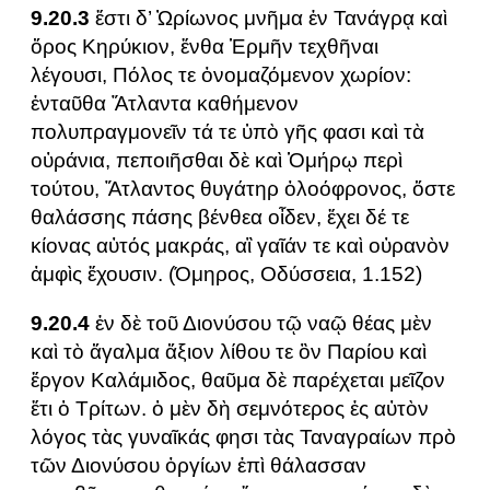
9.20.3
ἔστι δ’ Ὠρίωνος μνῆμα ἐν Τανάγρᾳ καὶ
ὄρος Κηρύκιον, ἔνθα Ἑρμῆν τεχθῆναι
λέγουσι, Πόλος τε ὀνομαζόμενον χωρίον:
ἐνταῦθα Ἄτλαντα καθήμενον
πολυπραγμονεῖν τά τε ὑπὸ γῆς φασι καὶ τὰ
οὐράνια, πεποιῆσθαι δὲ καὶ Ὁμήρῳ περὶ
τούτου, Ἄτλαντος θυγάτηρ ὀλοόφρονος, ὅστε
θαλάσσης πάσης βένθεα οἶδεν, ἔχει δέ τε
κίονας αὐτός μακράς, αἳ γαῖάν τε καὶ οὐρανὸν
ἀμφὶς ἔχουσιν. (Όμηρος, Οδύσσεια, 1.152)
9.20.4
ἐν δὲ τοῦ Διονύσου τῷ ναῷ θέας μὲν
καὶ τὸ ἄγαλμα ἄξιον λίθου τε ὂν Παρίου καὶ
ἔργον Καλάμιδος, θαῦμα δὲ παρέχεται μεῖζον
ἔτι ὁ Τρίτων. ὁ μὲν δὴ σεμνότερος ἐς αὐτὸν
λόγος τὰς γυναῖκάς φησι τὰς Ταναγραίων πρὸ
τῶν Διονύσου ὀργίων ἐπὶ θάλασσαν