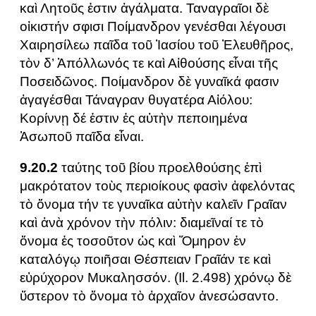
καὶ Λητοῦς ἐστιν ἀγάλματα. Ταναγραῖοι δὲ
οἰκιστήν σφισι Ποίμανδρον γενέσθαι λέγουσι
Χαιρησίλεω παῖδα τοῦ Ἰασίου τοῦ Ἐλευθῆρος,
τὸν δ’ Ἀπόλλωνός τε καὶ Αἰθούσης εἶναι τῆς
Ποσειδῶνος. Ποίμανδρον δὲ γυναῖκά φασιν
ἀγαγέσθαι Τάναγραν θυγατέρα Αἰόλου:
Κορίννῃ δέ ἐστιν ἐς αὐτὴν πεποιημένα
Ἀσωποῦ παῖδα εἶναι.
9.20.2
ταύτης τοῦ βίου προελθούσης ἐπὶ
μακρότατον τοὺς περιοίκους φασὶν ἀφελόντας
τὸ ὄνομα τήν τε γυναῖκα αὐτὴν καλεῖν Γραῖαν
καὶ ἀνὰ χρόνον τὴν πόλιν: διαμεῖναί τε τὸ
ὄνομα ἐς τοσοῦτον ὡς καὶ Ὅμηρον ἐν
καταλόγῳ ποιῆσαι Θέσπειαν Γραῖάν τε καὶ
εὐρύχορον Μυκαλησσόν. (Il. 2.498) χρόνῳ δὲ
ὕστερον τὸ ὄνομα τὸ ἀρχαῖον ἀνεσώσαντο.