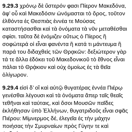
9.29.3
χρόνῳ δὲ ὕστερόν φασι Πίερον Μακεδόνα,
ἀφ’ οὗ καὶ Μακεδόσιν ὠνόμασται τὸ ὄρος, τοῦτον
ἐλθόντα ἐς Θεσπιὰς ἐννέα τε Μούσας
καταστήσασθαι καὶ τὰ ὀνόματα τὰ νῦν μεταθέσθαι
σφίσι. ταῦτα δὲ ἐνόμιζεν οὕτως ὁ Πίερος ἢ
σοφώτερά οἱ εἶναι φανέντα ἢ κατά τι μάντευμα ἢ
παρά του διδαχθεὶς τῶν Θρᾳκῶν: δεξιώτερον γὰρ
τά τε ἄλλα ἐδόκει τοῦ Μακεδονικοῦ τὸ ἔθνος εἶναι
πάλαι τὸ Θρᾴκιον καὶ οὐχ ὁμοίως ἐς τὰ θεῖα
ὀλίγωρον.
9.29.4
εἰσὶ δ’ οἳ καὶ αὐτῷ θυγατέρας ἐννέα Πιέρῳ
γενέσθαι λέγουσι καὶ τὰ ὀνόματα ἅπερ ταῖς θεαῖς
τεθῆναι καὶ ταύταις, καὶ ὅσοι Μουσῶν παῖδες
ἐκλήθησαν ὑπὸ Ἑλλήνων, θυγατριδοῦς εἶναι σφᾶς
Πιέρου: Μίμνερμος δέ, ἐλεγεῖα ἐς τὴν μάχην
ποιήσας τὴν Σμυρναίων πρὸς Γύγην τε καὶ