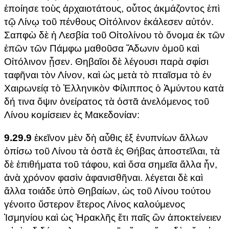
ἐποίησε τοὺς ἀρχαιοτάτους, οὗτος ἀκμάζοντος ἐπὶ
τῷ Λίνῳ τοῦ πένθους Οἰτόλινον ἐκάλεσεν αὐτόν.
Σαπφὼ δὲ ἡ Λεσβία τοῦ Οἰτολίνου τὸ ὄνομα ἐκ τῶν
ἐπῶν τῶν Πάμφω μαθοῦσα Ἄδωνιν ὁμοῦ καὶ
Οἰτόλινον ᾖσεν. Θηβαῖοι δὲ λέγουσι παρὰ σφίσι
ταφῆναι τὸν Λίνον, καὶ ὡς μετὰ τὸ πταῖσμα τὸ ἐν
Χαιρωνείᾳ τὸ Ἑλληνικὸν Φίλιππος ὁ Ἀμύντου κατὰ
δή τινα ὄψιν ὀνείρατος τὰ ὀστᾶ ἀνελόμενος τοῦ
Λίνου κομίσειεν ἐς Μακεδονίαν:
9.29.9
ἐκεῖνον μὲν δὴ αὖθις ἐξ ἐνυπνίων ἄλλων
ὀπίσω τοῦ Λίνου τὰ ὀστᾶ ἐς Θήβας ἀποστεῖλαι, τὰ
δὲ ἐπιθήματα τοῦ τάφου, καὶ ὅσα σημεῖα ἄλλα ἦν,
ἀνὰ χρόνον φασὶν ἀφανισθῆναι. λέγεται δὲ καὶ
ἄλλα τοιάδε ὑπὸ Θηβαίων, ὡς τοῦ Λίνου τούτου
γένοιτο ὕστερον ἕτερος Λίνος καλούμενος
Ἰσμηνίου καὶ ὡς Ἡρακλῆς ἔτι παῖς ὢν ἀποκτείνειεν