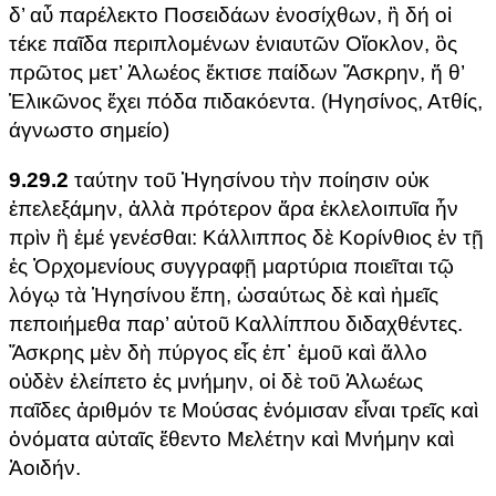
δ’ αὖ παρέλεκτο Ποσειδάων ἐνοσίχθων, ἣ δή οἱ
τέκε παῖδα περιπλομένων ἐνιαυτῶν Οἴοκλον, ὃς
πρῶτος μετ’ Ἀλωέος ἔκτισε παίδων Ἄσκρην, ἥ θ’
Ἑλικῶνος ἔχει πόδα πιδακόεντα. (Ηγησίνος, Ατθίς,
άγνωστο σημείο)
9.29.2
ταύτην τοῦ Ἡγησίνου τὴν ποίησιν οὐκ
ἐπελεξάμην, ἀλλὰ πρότερον ἄρα ἐκλελοιπυῖα ἦν
πρὶν ἢ ἐμέ γενέσθαι: Κάλλιππος δὲ Κορίνθιος ἐν τῇ
ἐς Ὀρχομενίους συγγραφῇ μαρτύρια ποιεῖται τῷ
λόγῳ τὰ Ἡγησίνου ἔπη, ὡσαύτως δὲ καὶ ἡμεῖς
πεποιήμεθα παρ’ αὐτοῦ Καλλίππου διδαχθέντες.
Ἄσκρης μὲν δὴ πύργος εἷς ἐπ᾽ ἐμοῦ καὶ ἄλλο
οὐδὲν ἐλείπετο ἐς μνήμην, οἱ δὲ τοῦ Ἀλωέως
παῖδες ἀριθμόν τε Μούσας ἐνόμισαν εἶναι τρεῖς καὶ
ὀνόματα αὐταῖς ἔθεντο Μελέτην καὶ Μνήμην καὶ
Ἀοιδήν.