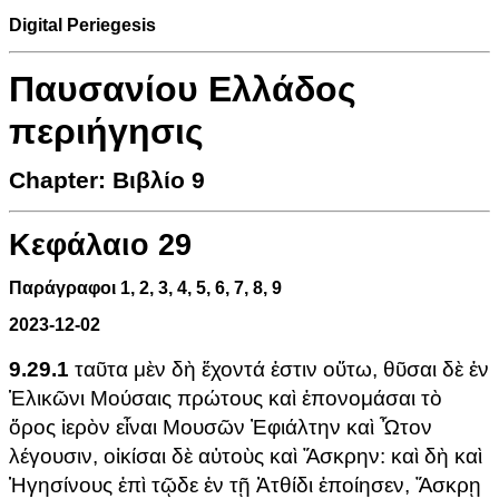
Digital Periegesis
Παυσανίου Ελλάδος
περιήγησις
Chapter: Βιβλίο 9
Κεφάλαιο 29
Παράγραφοι 1, 2, 3, 4, 5, 6, 7, 8, 9
2023-12-02
9.29.1
ταῦτα μὲν δὴ ἔχοντά ἐστιν οὕτω, θῦσαι δὲ ἐν
Ἑλικῶνι Μούσαις πρώτους καὶ ἐπονομάσαι τὸ
ὄρος ἱερὸν εἶναι Μουσῶν Ἐφιάλτην καὶ Ὦτον
λέγουσιν, οἰκίσαι δὲ αὐτοὺς καὶ Ἄσκρην: καὶ δὴ καὶ
Ἡγησίνους ἐπὶ τῷδε ἐν τῇ Ἀτθίδι ἐποίησεν, Ἄσκρῃ