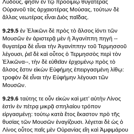
Λυδούς, φησὶν ἐν τῷ προοιμίῳ θυγατέρας
Οὐρανοῦ τὰς ἀρχαιοτέρας Μούσας, τούτων δὲ
ἄλλας νεωτέρας εἶναι Διὸς παῖδας.
9.29.5
ἐν Ἑλικῶνι δὲ πρὸς τὸ ἄλσος ἰόντι τῶν
Μουσῶν ἐν ἀριστερᾷ μὲν ἡ Ἀγανίππη πηγή --
θυγατέρα δὲ εἶναι τὴν Ἀγανίππην τοῦ Τερμησσοῦ
λέγουσι, ῥεῖ δὲ καὶ οὗτος ὁ Τερμησσὸς περὶ τὸν
Ἑλικῶνα--, τὴν δὲ εὐθεῖαν ἐρχομένῳ πρὸς τὸ
ἄλσος ἔστιν εἰκὼν Εὐφήμης ἐπειργασμένη λίθῳ:
τροφὸν δὲ εἶναι τὴν Εὐφήμην λέγουσι τῶν
Μουσῶν.
9.29.6
ταύτης τε οὖν εἰκὼν καὶ μετ’ αὐτὴν Λίνος
ἐστὶν ἐν πέτρᾳ μικρᾷ σπηλαίου τρόπον
εἰργασμένῃ: τούτῳ κατὰ ἔτος ἕκαστον πρὸ τῆς
θυσίας τῶν Μουσῶν ἐναγίζουσι. λέγεται δὲ ὡς ὁ
Λίνος οὗτος παῖς μὲν Οὐρανίας εἴη καὶ Ἀμφιμάρου