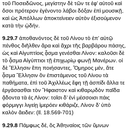
τοῦ Ποσειδῶνος, μεγίστην δὲ τῶν τε ἐφ’ αὑτοῦ καὶ
ὅσοι πρότερον ἐγένοντο λάβοι δόξαν ἐπὶ μουσικῇ,
καὶ ὡς Ἀπόλλων ἀποκτείνειεν αὐτὸν ἐξισούμενον
κατὰ τὴν ᾠδήν.
9.29.7
ἀποθανόντος δὲ τοῦ Λίνου τὸ ἐπ’ αὐτῷ
πένθος διῆλθεν ἄρα καὶ ἄχρι τῆς βαρβάρου πάσης,
ὡς καὶ Αἰγυπτίοις ᾆσμα γενέσθαι Λίνον: καλοῦσι δὲ
τὸ ᾆσμα Αἰγύπτιοι τῇ ἐπιχωρίῳ φωνῇ Μανέρων. οἱ
δὲ Ἕλλησιν ἔπη ποιήσαντες, Ὅμηρος μέν, ἅτε
ᾆσμα Ἕλλησιν ὂν ἐπιστάμενος τοῦ Λίνου τὰ
παθήματα, ἐπὶ τοῦ Ἀχιλλέως ἔφη τῇ ἀσπίδι ἄλλα τε
ἐργάσασθαι τὸν Ἥφαιστον καὶ κιθαρῳδὸν παῖδα
ᾄδοντα τὰ ἐς Λίνον: τοῖσι δ’ ἐνὶ μέσσοισι πάις
φόρμιγγι λιγείῃ ἱμερόεν κιθάριζε, Λίνον δ’ ὑπὸ
καλὸν ἄειδεν: (Il. 18.569-701)
9.29.8
Πάμφως δέ, ὃς Ἀθηναίοις τῶν ὕμνων