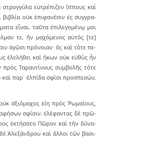
τρογ­γύ­λα εὐ­τρέ­πι­ζεν ἵπ­πους καὶ
 βι­βλία οὐκ ἐπι­φα­νέ­σιν ἐς συγ­γρα­
α­τα εἶ­ναι. ταῦ­τα ἐπι­λε­γο­μέ­νῳ μοι
λ­μαν τε, ἣν μα­χό­με­νος αὐ­τὸς [τε]
υ­σιν ἀγῶ­σι πρό­νοιαν· ὃς καὶ τότε πε­
ους ἐλε­λή­θει καὶ ἥκων οὐκ εὐ­θὺς ἦν
ων πρὸς Ταραν­τί­νους συμ­βο­λῆς τότε
 καὶ παρ᾽ ἐλ­πί­δα σφί­σι προ­σπε­σών,
 οὐκ ἀξιό­μα­χος εἴη πρὸς Ῥωμαί­ους,
α­φή­σων σφί­σιν. ἐλέ­φαν­τας δὲ πρῶ­
ρος ἐκτή­σα­το Πῶρον καὶ τὴν δύ­να­
δὲ Ἀλε­ξάν­δρου καὶ ἄλ­λοι τῶν βα­σι­