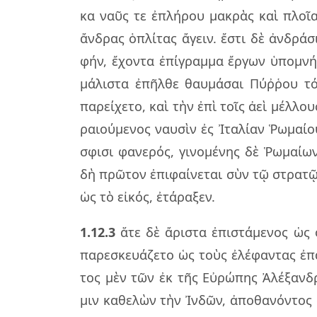
κα ναῦς τε ἐπλή­ρου μα­κρὰς καὶ πλοῖα σ
ἄν­δρας ὁπλί­τας ἄγειν. ἔστι δὲ ἀν­δρά­σι
φήν, ἔχον­τα ἐπί­γραμ­μα ἔρ­γων ὑπο­μνή­μ
μά­λι­στα ἐπῆλ­θε θαυ­μά­σαι Πύῤ­ῥου τό
πα­ρεί­χε­το, καὶ τὴν ἐπὶ τοῖς ἀεὶ μέλ­λο
ραιού­με­νος ναυ­σὶν ἐς Ἰτα­λί­αν Ῥωμαί­
σφι­σι φα­νε­ρός, γι­νο­μέ­νης δὲ Ῥωμαί­
δὴ πρῶ­τον ἐπι­φαί­νε­ται σὺν τῷ στρα­τῷ
ὡς τὸ εἰ­κός, ἐτά­ρα­ξεν.
1.12.3
ἅτε δὲ ἄρι­στα ἐπι­στά­με­νος ὡς
πα­ρε­σκευά­ζε­το ὡς τοὺς ἐλέ­φαν­τας ἐπ
τος μὲν τῶν ἐκ τῆς Εὐρώ­πης Ἀλέ­ξαν­δ
μιν κα­θε­λὼν τὴν Ἰνδῶν, ἀπο­θα­νόν­τος 