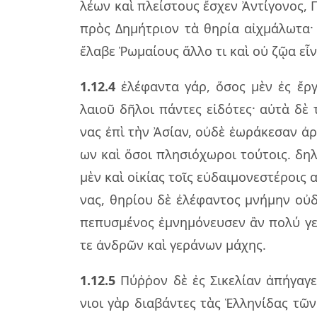
λέ­ων καὶ πλεί­στους ἔσχεν Ἀντί­γο­νος, 
πρὸς Δημή­τριον τὰ θη­ρία αἰχ­μά­λω­τα·
ἔλα­βε Ῥωμαί­ους ἄλλο τι καὶ οὐ ζῷα εἶ­να
1.12.4
ἐλέ­φαν­τα γάρ, ὅσος μὲν ἐς ἔργα
λαιοῦ δῆ­λοι πάν­τες εἰ­δό­τες· αὐτὰ δὲ 
νας ἐπὶ τὴν Ἀσίαν, οὐδὲ ἑω­ρά­κε­σαν ἀ
ων καὶ ὅσοι πλη­σιό­χω­ροι τού­τοις. δη­λ
μὲν καὶ οἰ­κί­ας τοῖς εὐ­δαι­μο­νε­στέ­ροις 
νας, θη­ρί­ου δὲ ἐλέ­φαν­τος μνή­μην οὐ­δε
πε­πυ­σμέ­νος ἐμνη­μό­νευ­σεν ἂν πολύ γε
τε ἀν­δρῶν καὶ γε­ρά­νων μά­χης.
1.12.5
Πύῤ­ῥον δὲ ἐς Σικε­λί­αν ἀπή­γα­γε
νιοι γὰρ δια­βάν­τες τὰς Ἑλλη­νί­δας τῶν