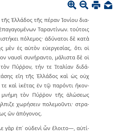
τῆς Ἑλλά­δος τῆς πέ­ραν Ἰονί­ου δια­
πα­γα­γο­μέ­νων Ταραν­τί­νων. τού­τοις
­στή­κει πό­λε­μος· ἀδύ­να­τοι δὲ κατὰ
ς μὲν ἐς αὐ­τὸν εὐ­ερ­γε­σί­ας, ὅτι οἱ
ον ναυ­σὶ συ­νή­ραν­το, μά­λι­στα δὲ οἱ
τὸν Πύῤ­ῥον, τήν τε Ἰτα­λί­αν δι­δά­
ὶ πά­σης εἴη τῆς Ἑλλά­δος καὶ ὡς οὐχ
τε καὶ ἱκέ­τας ἐν τῷ πα­ρόν­τι ἥκον­
ν μνή­μη τὸν Πύῤ­ῥον τῆς ἁλώ­σε­ως
­πι­ζε χω­ρή­σειν πο­λε­μοῦν­τι· στρα­
­ως ὢν ἀπό­γο­νος.
ε γὰρ ἐπ᾽ οὐ­δε­νὶ ὧν ἕλοι­το—, αὐ­τί­