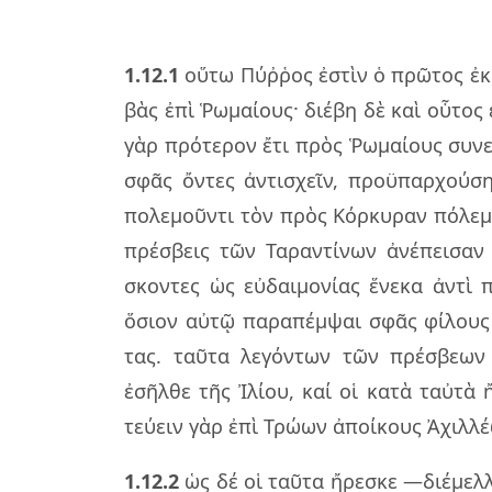
1.12.1
οὕτω Πύῤ­ῥος ἐστὶν ὁ πρῶ­τος ἐκ 
βὰς ἐπὶ Ῥωμαί­ους· διέ­βη δὲ καὶ οὗ­τος ἐ
γὰρ πρό­τε­ρον ἔτι πρὸς Ῥωμαί­ους συ­νει
σφᾶς ὄν­τες ἀν­τι­σχεῖν, προ­ϋ­παρ­χού­ση
πο­λε­μοῦν­τι τὸν πρὸς Κόρ­κυ­ραν πό­λε­μ
πρέ­σβεις τῶν Ταραν­τί­νων ἀνέ­πει­σαν 
σκον­τες ὡς εὐ­δαι­μο­νί­ας ἕνε­κα ἀντ
ὅσιον αὐτῷ πα­ρα­πέμ­ψαι σφᾶς φί­λους 
τας. ταῦ­τα λε­γόν­των τῶν πρέ­σβε­ω
ἐσῆλ­θε τῆς Ἰλίου, καί οἱ κατὰ ταὐ­τὰ ἤλ
τεύ­ειν γὰρ ἐπὶ Τρώων ἀποί­κους Ἀχιλ­λέ
1.12.2
ὡς δέ οἱ ταῦ­τα ἤρε­σκε —διέ­μελ­λ