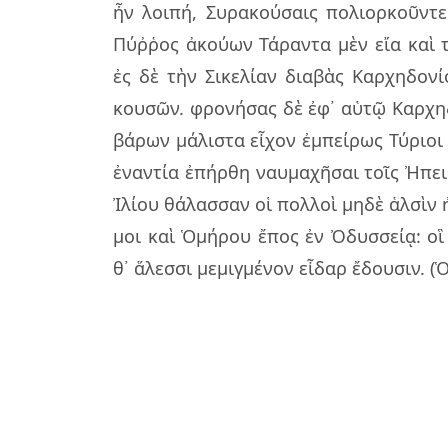
ἦν λοι­πή, Συρα­κού­σαις πο­λιορ­κοῦν­τ
Πύῤ­ῥος ἀκού­ων Τάραν­τα μὲν εἴα καὶ τ
ἐς δὲ τὴν Σικε­λί­αν δια­βὰς Καρ­χη­δο­ν
κου­σῶν. φρο­νή­σας δὲ ἐφ᾽ αὑτῷ Καρ­χη­
βά­ρων μά­λι­στα εἶ­χον ἐμ­πεί­ρως Τύριοι 
ἐναν­τία ἐπήρ­θη ναυ­μα­χῆ­σαι τοῖς Ἠπει
Ἰλίου θά­λασ­σαν οἱ πολ­λοὶ μηδὲ ἁλ­σὶν 
μοι καὶ Ὁμή­ρου ἔπος ἐν Ὀδυσ­σείᾳ: οἳ 
θ᾽ ἅλεσ­σι με­μιγ­μέ­νον εἶ­δαρ ἔδου­σιν. (