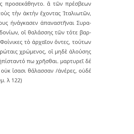
ες προ­σε­κά­θην­το. ἃ τῶν πρέ­σβε­ων
οὺς τὴν ἀκτὴν ἔχον­τας Ἰτα­λιω­τῶν,
ί­ους ἠνάγ­κα­σεν ἀπα­να­στῆ­ναι Συρα­
δο­νί­ων, οἳ θα­λάσ­σης τῶν τότε βαρ­
Φοί­νι­κες τὸ ἀρ­χαῖ­ον ὄν­τες, τού­των
­ρώ­ταις χρώ­με­νος, οἳ μηδὲ ἁλού­σης
ἠπί­σταν­τό πω χρῆ­σθαι. μαρ­τυ­ρεῖ δέ
οὐκ ἴσα­σι θά­λασ­σαν /ἀνέ­ρες, οὐδέ
Ὁμ. λ 122)