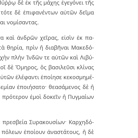
Πύῤῥῳ δὲ ἐκ τῆς μά­χης ἐγε­γό­νει τῆς
 τότε δὲ ἐπι­φα­νέν­των αὐ­τῶν δεῖ­μα
ι νο­μί­σαν­τας.
 καὶ ἀν­δρῶν χεῖ­ρας, εἰ­σὶν ἐκ πα­
τὰ θη­ρία, πρὶν ἢ δια­βῆ­ναι Μακε­δό­
ρ­χὴν πλὴν Ἰνδῶν τε αὐ­τῶν καὶ Λιβύ­
οῖ δὲ Ὅμη­ρος, ὃς βα­σι­λεῦ­σι κλί­νας
αὐ­τῶν ἐλέ­φαν­τι ἐποί­η­σε κε­κο­σμη­μέ­
­μί­αν ἐποι­ή­σα­το· θε­α­σά­με­νος δὲ ἢ
 πρό­τε­ρον ἐμοὶ δο­κεῖν ἢ Πυγ­μαί­ων
 πρε­σβεία Συρα­κου­σί­ων· Καρ­χη­δό­
 πό­λε­ων ἐποί­ουν ἀνα­στά­τους, ἣ δὲ