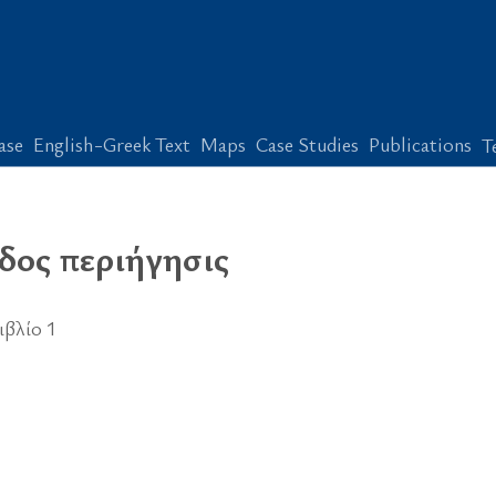
ase
English-Greek Text
Maps
Case Studies
Publications
T
δος περιήγησις
ιβλίο 1