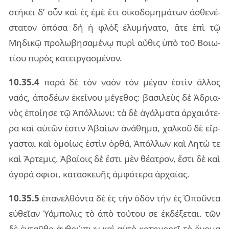
στή­κει δ’ οὖν καὶ ἐς ἐμὲ ἔτι οἰ­κο­δο­μη­μά­των ἀσθε­νέ­
στα­τον ὁπό­σα δὴ ἡ φλὸξ ἐλυ­μή­να­το, ἅτε ἐπὶ τῷ
Μηδι­κῷ προ­λω­βη­σα­μέ­νῳ πυρὶ αὖ­θις ὑπὸ τοῦ Βοιω­
τί­ου πυ­ρὸς κα­τειρ­γα­σμέ­νον.
10.35.4
παρὰ δὲ τὸν ναὸν τὸν μέ­γαν ἐστὶν ἄλ­λος
ναός, ἀπο­δέ­ων ἐκεί­νου μέ­γε­θος: βα­σι­λεὺς δὲ Ἀδρια­
νὸς ἐποί­η­σε τῷ Ἀπόλ­λω­νι: τὰ δὲ ἀγάλ­μα­τα ἀρ­χαιό­τε­
ρα καὶ αὐ­τῶν ἐστιν Ἀβαί­ων ἀνά­θη­μα, χαλ­κοῦ δὲ εἴρ­
γα­σται καὶ ὁμοί­ως ἐστὶν ὀρθά, Ἀπόλ­λων καὶ Λητώ τε
καὶ Ἄρτε­μις. Ἀβαί­οις δὲ ἔστι μὲν θέ­α­τρον, ἔστι δὲ καὶ
ἀγο­ρά σφι­σι, κα­τα­σκευ­ῆς ἀμ­φό­τε­ρα ἀρ­χαί­ας.
10.35.5
ἐπα­νελ­θόν­τα δὲ ἐς τὴν ὁδὸν τὴν ἐς Ὀποῦν­τα
εὐ­θεῖ­αν Ὑάμ­πο­λις τὸ ἀπὸ τού­του σε ἐκ­δέ­ξε­ται. τῶν
δὲ ἐν­ταῦ­θα ἀν­θρώ­πων καὶ αὐτὸ κα­τη­γο­ρεῖ τὸ ὄνο­μα