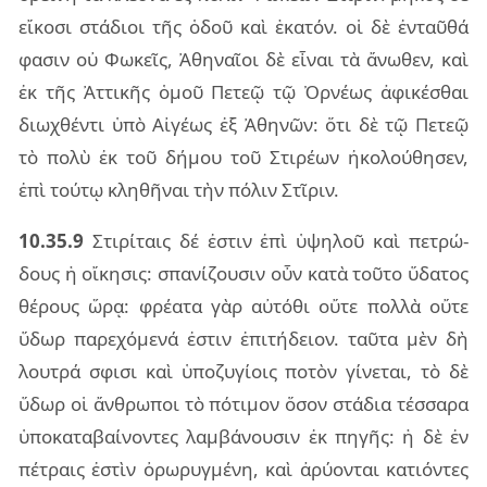
εἴ­κο­σι στά­διοι τῆς ὁδοῦ καὶ ἑκα­τόν. οἱ δὲ ἐν­ταῦ­θά
φα­σιν οὐ Φωκεῖς, Ἀθη­ναῖ­οι δὲ εἶ­ναι τὰ ἄνω­θεν, καὶ
ἐκ τῆς Ἀττι­κῆς ὁμοῦ Πετεῷ τῷ Ὀρνέ­ως ἀφι­κέ­σθαι
διω­χθέν­τι ὑπὸ Αἰγέ­ως ἐξ Ἀθη­νῶν: ὅτι δὲ τῷ Πετεῷ
τὸ πολὺ ἐκ τοῦ δή­μου τοῦ Στι­ρέ­ων ἠκο­λού­θη­σεν,
ἐπὶ τού­τῳ κλη­θῆ­ναι τὴν πό­λιν Στῖ­ριν.
10.35.9
Στι­ρί­ταις δέ ἐστιν ἐπὶ ὑψη­λοῦ καὶ πε­τρώ­
δους ἡ οἴ­κη­σις: σπα­νί­ζου­σιν οὖν κατὰ τοῦ­το ὕδα­τος
θέ­ρους ὥρᾳ: φρέ­α­τα γὰρ αὐ­τό­θι οὔτε πολ­λὰ οὔτε
ὕδωρ πα­ρε­χό­με­νά ἐστιν ἐπι­τή­δειον. ταῦ­τα μὲν δὴ
λου­τρά σφι­σι καὶ ὑπο­ζυ­γί­οις πο­τὸν γί­νε­ται, τὸ δὲ
ὕδωρ οἱ ἄν­θρω­ποι τὸ πό­τι­μον ὅσον στά­δια τέσ­σα­ρα
ὑπο­κα­τα­βαί­νον­τες λαμ­βά­νου­σιν ἐκ πη­γῆς: ἡ δὲ ἐν
πέ­τραις ἐστὶν ὀρω­ρυγ­μέ­νη, καὶ ἀρύ­ον­ται κα­τιόν­τες