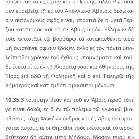
ἀπέ­νει­μαν τὰ ἐς τι­μὴν καὶ ὁ Πέρ­σης: ἀλλὰ Ῥωμαῖ­οι
μὲν εὐ­σε­βείᾳ τῇ ἐς τὸν Ἀπόλ­λω­να Ἀβαί­οις δε­δώ­κα­
σιν αὐ­το­νό­μους σφᾶς εἶ­ναι, στρα­τιὰ δὲ ἡ μετὰ Ξέρ­
ξου κα­τέ­πρη­σε καὶ τὸ ἐν Ἄβαις ἱε­ρόν. Ἑλλή­νων δὲ
τοῖς ἀν­τι­στᾶ­σι τῷ βαρ­βά­ρῳ τὰ κα­τα­καυ­θέν­τα ἱερὰ
μὴ ἀνι­στά­ναι σφί­σιν ἔδο­ξεν, ἀλλὰ ἐς τὸν πάν­τα ὑπο­
λεί­πε­σθαι χρό­νον τοῦ ἔχθους ὑπο­μνή­μα­τα: καὶ τοῦ­
δε ἕνε­κα οἵ τε ἐν τῇ Ἁλιαρ­τίᾳ ναοὶ καὶ Ἀθη­ναί­οις τῆς
Ἥρας ἐπὶ ὁδῷ τῇ Φαλη­ρι­κῇ καὶ ὁ ἐπὶ Φαλη­ρῷ τῆς
Δήμη­τρος καὶ κατ’ ἐμὲ ἔτι ἡμί­καυ­τοι μέ­νου­σι.
10.35.3
τοιαύ­την θέαν καὶ τοῦ ἐν Ἄβαις ἱε­ροῦ τότε
γε εἶ­ναι δοκῶ, ἐς ὃ ἐν τῷ πο­λέ­μῳ τῷ Φωκι­κῷ βια­
σθέν­τας μάχῃ Φωκέ­ων ἄν­δρας καὶ ἐς Ἄβας ἐκ­πε­φευ­
γό­τας αὐ­τούς τε οἱ Θηβαῖ­οι τοὺς ἱκέ­τας καὶ τὸ ἱε­ρόν,
δεύ­τε­ρον δὴ οὗ­τοι μετὰ Μήδους, ἔδο­σαν πυρί: εἱ­