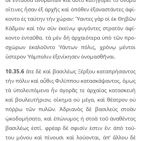
οἵ­τι­νες ἦσαν ἐξ ἀρ­χῆς καὶ ὁπό­θεν ἐξα­να­στάν­τες ἀφί­
κον­το ἐς ταύ­την τὴν χώ­ραν: Ὕαν­τες γὰρ οἱ ἐκ Θηβῶν
Κάδμον καὶ τὸν σὺν ἐκεί­νῳ φυ­γόν­τες στρα­τὸν ἀφί­
κον­το ἐν­ταῦ­θα. τὰ μὲν δὴ ἀρ­χαιό­τε­ρα ὑπὸ τῶν προ­
σχώ­ρων ἐκα­λοῦν­το Ὑάν­των πό­λις, χρό­νῳ μέν­τοι
ὕστε­ρον Ὑάμ­πο­λιν ἐξε­νί­κη­σεν ὀνο­μα­σθῆ­ναι.
10.35.6
ἅτε δὲ καὶ βα­σι­λέ­ως Ξέρ­ξου κα­τα­πρή­σαν­τος
τὴν πό­λιν καὶ αὖ­θις Φιλίπ­που κα­τα­σκά­ψαν­τος, ὅμως
τὰ ὑπο­λει­πό­με­να ἦν ἀγο­ρᾶς τε ἀρ­χαί­ας κα­τα­σκευὴ
καὶ βου­λευ­τή­ριον, οἴ­κη­μα οὐ μέγα, καὶ θέ­α­τρον οὐ
πόῤ­ῥω τῶν πυ­λῶν. Ἀδρια­νὸς δὲ βα­σι­λεὺς στο­ὰν
ᾠκο­δο­μή­σα­το, καὶ ἐπώ­νυ­μος ἡ στοὰ τοῦ ἀνα­θέν­τος
βα­σι­λέ­ως ἐστί. φρέ­αρ δέ σφι­σίν ἐστιν ἕν: ἀπὸ τού­
του μό­νου καὶ πί­νου­σι καὶ λού­ον­ται, ἀπ’ ἄλ­λου δὲ