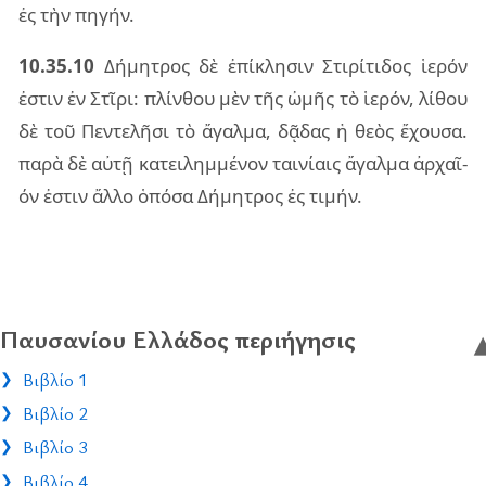
ἐς τὴν πη­γήν.
10.35.10
Δήμη­τρος δὲ ἐπί­κλη­σιν Στι­ρί­τι­δος ἱε­ρόν
ἐστιν ἐν Στῖρι: πλίν­θου μὲν τῆς ὠμῆς τὸ ἱε­ρόν, λί­θου
δὲ τοῦ Πεν­τε­λῆ­σι τὸ ἄγαλ­μα, δᾷ­δας ἡ θεὸς ἔχου­σα.
παρὰ δὲ αὐτῇ κα­τει­λημ­μέ­νον ται­νί­αις ἄγαλ­μα ἀρ­χαῖ­
όν ἐστιν ἄλλο ὁπό­σα Δήμη­τρος ἐς τι­μήν.
Παυσανίου Ελλάδος περιήγησις
Βιβλίο 1
Βιβλίο 2
Βιβλίο 3
Βιβλίο 4