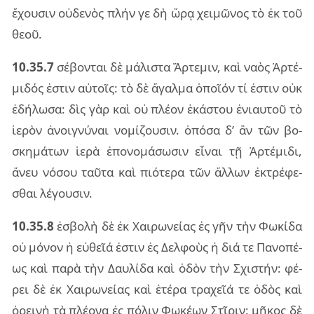
ἔχου­σιν οὐ­δε­νὸς πλήν γε δὴ ὥρᾳ χει­μῶ­νος τὸ ἐκ τοῦ
θεοῦ.
10.35.7
σέ­βον­ται δὲ μά­λι­στα Ἄρτε­μιν, καὶ ναὸς Ἀρτέ­
μι­δός ἐστιν αὐ­τοῖς: τὸ δὲ ἄγαλ­μα ὁποῖ­όν τί ἐστιν οὐκ
ἐδή­λω­σα: δὶς γὰρ καὶ οὐ πλέ­ον ἑκά­στου ἐνιαυ­τοῦ τὸ
ἱε­ρὸν ἀνοι­γνύ­ναι νο­μί­ζου­σιν. ὁπό­σα δ’ ἂν τῶν βο­
σκη­μά­των ἱερὰ ἐπο­νο­μά­σω­σιν εἶ­ναι τῇ Ἀρτέ­μι­δι,
ἄνευ νό­σου ταῦ­τα καὶ πιό­τε­ρα τῶν ἄλ­λων ἐκτρέ­φε­
σθαι λέ­γου­σιν.
10.35.8
ἐσβο­λὴ δὲ ἐκ Χαι­ρω­νεί­ας ἐς γῆν τὴν Φωκί­δα
οὐ μό­νον ἡ εὐ­θεῖά ἐστιν ἐς Δελ­φοὺς ἡ διά τε Πανο­πέ­
ως καὶ παρὰ τὴν Δαυ­λί­δα καὶ ὁδὸν τὴν Σχι­στήν: φέ­
ρει δὲ ἐκ Χαι­ρω­νεί­ας καὶ ἑτέ­ρα τρα­χεῖά τε ὁδὸς καὶ
ὀρει­νὴ τὰ πλέ­ο­να ἐς πό­λιν Φωκέ­ων Στῖ­ριν: μῆ­κος δὲ