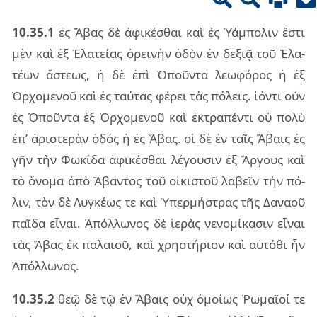
10.35.1
ἐς Ἄβας δὲ ἀφι­κέ­σθαι καὶ ἐς Ὑάμ­πο­λιν ἔστι
μὲν καὶ ἐξ Ἐλα­τεί­ας ὀρει­νὴν ὁδὸν ἐν δε­ξιᾷ τοῦ Ἐλα­
τέ­ων ἄστε­ως, ἡ δὲ ἐπὶ Ὀποῦν­τα λε­ω­φό­ρος ἡ ἐξ
Ὀρχο­με­νοῦ καὶ ἐς ταύ­τας φέ­ρει τὰς πό­λεις. ἰόν­τι οὖν
ἐς Ὀποῦν­τα ἐξ Ὀρχο­με­νοῦ καὶ ἐκτρα­πέν­τι οὐ πολὺ
ἐπ’ ἀρι­στε­ρὰν ὁδός ἡ ἐς Ἄβας. οἱ δὲ ἐν ταῖς Ἄβαις ἐς
γῆν τὴν Φωκί­δα ἀφι­κέ­σθαι λέ­γου­σιν ἐξ Ἄργους καὶ
τὸ ὄνο­μα ἀπὸ Ἄβαν­τος τοῦ οἰ­κι­στοῦ λα­βεῖν τὴν πό­
λιν, τὸν δὲ Λυγ­κέ­ως τε καὶ Ὑπερ­μή­στρας τῆς Δανα­οῦ
παῖ­δα εἶ­ναι. Ἀπόλ­λω­νος δὲ ἱε­ρὰς νε­νο­μί­κα­σιν εἶ­ναι
τὰς Ἄβας ἐκ πα­λαιοῦ, καὶ χρη­στή­ριον καὶ αὐ­τό­θι ἦν
Ἀπόλ­λω­νος.
10.35.2
θεῷ δὲ τῷ ἐν Ἄβαις οὐχ ὁμοί­ως Ῥωμαῖ­οί τε