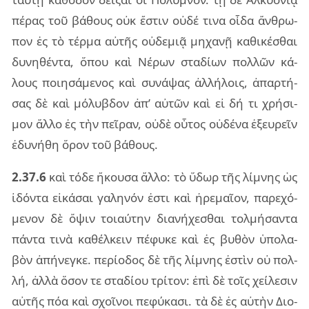
πέ­ρας τοῦ βά­θους οὐκ ἔστιν οὐδέ τινα οἶδα ἄν­θρω­
πον ἐς τὸ τέρ­μα αὐ­τῆς οὐ­δε­μιᾷ μη­χα­νῇ κα­θι­κέ­σθαι
δυ­νη­θέν­τα, ὅπου καὶ Νέρων στα­δί­ων πολ­λῶν κά­
λους ποι­η­σά­με­νος καὶ συ­νά­ψας ἀλ­λή­λοις, ἀπαρ­τή­
σας δὲ καὶ μό­λυ­βδον ἀπ’ αὐ­τῶν καὶ εἰ δή τι χρή­σι­
μον ἄλλο ἐς τὴν πεῖ­ραν, οὐδὲ οὗ­τος οὐ­δέ­να ἐξευ­ρεῖν
ἐδυ­νή­θη ὅρον τοῦ βά­θους.
2.37.6
καὶ τόδε ἤκου­σα ἄλλο: τὸ ὕδωρ τῆς λί­μνης ὡς
ἰδόν­τα εἰ­κά­σαι γα­λη­νόν ἐστι καὶ ἠρε­μαῖ­ον, πα­ρε­χό­
με­νον δὲ ὄψιν τοιαύ­την δια­νή­χε­σθαι τολ­μή­σαν­τα
πάν­τα τινὰ κα­θέλ­κειν πέ­φυ­κε καὶ ἐς βυ­θὸν ὑπο­λα­
βὸν ἀπή­νεγ­κε. πε­ρί­ο­δος δὲ τῆς λί­μνης ἐστὶν οὐ πολ­
λή, ἀλλὰ ὅσον τε στα­δί­ου τρί­τον: ἐπὶ δὲ τοῖς χεί­λε­σιν
αὐ­τῆς πόα καὶ σχοῖ­νοι πε­φύ­κα­σι. τὰ δὲ ἐς αὐ­τὴν Διο­