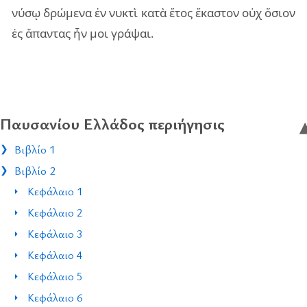
νύ­σῳ δρώ­με­να ἐν νυ­κτὶ κατὰ ἔτος ἕκα­στον οὐχ ὅσιον
ἐς ἅπαν­τας ἦν μοι γρά­ψαι.
Παυσανίου Ελλάδος περιήγησις
Βιβλίο 1
Βιβλίο 2
Κεφάλαιο 1
Κεφάλαιο 2
Κεφάλαιο 3
Κεφάλαιο 4
Κεφάλαιο 5
Κεφάλαιο 6