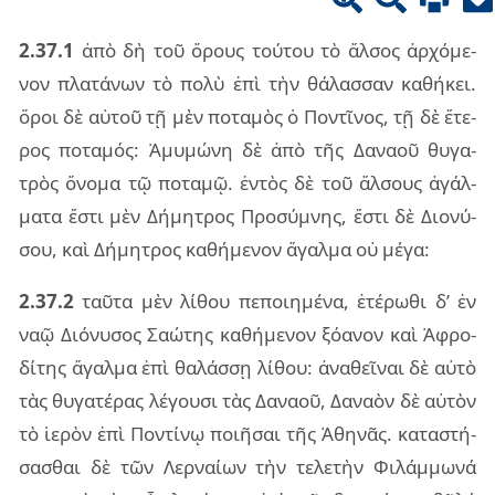
2.37.1
ἀπὸ δὴ τοῦ ὄρους τού­του τὸ ἄλ­σος ἀρ­χό­με­
νον πλα­τά­νων τὸ πολὺ ἐπὶ τὴν θά­λασ­σαν κα­θή­κει.
ὅροι δὲ αὐ­τοῦ τῇ μὲν πο­τα­μὸς ὁ Πον­τῖ­νος, τῇ δὲ ἕτε­
ρος πο­τα­μός: Ἀμυ­μώ­νη δὲ ἀπὸ τῆς Δανα­οῦ θυ­γα­
τρὸς ὄνο­μα τῷ πο­τα­μῷ. ἐν­τὸς δὲ τοῦ ἄλ­σους ἀγάλ­
μα­τα ἔστι μὲν Δήμη­τρος Προ­σύ­μνης, ἔστι δὲ Διο­νύ­
σου, καὶ Δήμη­τρος κα­θή­με­νον ἄγαλ­μα οὐ μέγα:
2.37.2
ταῦ­τα μὲν λί­θου πε­ποι­η­μέ­να, ἑτέ­ρω­θι δ’ ἐν
ναῷ Διό­νυ­σος Σαώ­της κα­θή­με­νον ξό­α­νον καὶ Ἀφρο­
δί­της ἄγαλ­μα ἐπὶ θα­λάσ­σῃ λί­θου: ἀνα­θεῖ­ναι δὲ αὐτὸ
τὰς θυ­γα­τέ­ρας λέ­γου­σι τὰς Δανα­οῦ, Δανα­ὸν δὲ αὐ­τὸν
τὸ ἱε­ρὸν ἐπὶ Πον­τί­νῳ ποι­ῆ­σαι τῆς Ἀθη­νᾶς. κα­τα­στή­
σα­σθαι δὲ τῶν Λερ­ναί­ων τὴν τε­λε­τὴν Φιλάμ­μω­νά