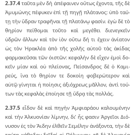
2.37.4
ταῦ­τα μὲν δὴ ἀπέ­φαι­νεν οὕ­τως ἔχον­τα, τῆς δὲ
Ἀμυ­μώ­νης πέ­φυ­κεν ἐπὶ τῇ πηγῇ πλά­τα­νος: ὑπὸ ταύ­
τῃ τὴν ὕδραν τρα­φῆ­ναι τῇ πλα­τά­νῳ φα­σίν. ἐγὼ δὲ τὸ
θη­ρί­ον πεί­θο­μαι τοῦ­το καὶ με­γέ­θει διε­νεγ­κεῖν
ὑδρῶν ἄλ­λων καὶ τὸν ἰὸν οὕτω δή τι ἔχειν ἀνί­α­τον
ὡς τὸν Ἡρα­κλέα ἀπὸ τῆς χο­λῆς αὐ­τοῦ τὰς ἀκί­δας
φαρ­μα­κεῦ­σαι τῶν ὀι­στῶν: κε­φα­λὴν δὲ εἶ­χεν ἐμοὶ δο­
κεῖν μίαν καὶ οὐ πλεί­ο­νας, Πεί­σαν­δρος δὲ ὁ Καμι­
ρεύς, ἵνα τὸ θη­ρί­ον τε δο­κοίη φο­βε­ρώ­τε­ρον καὶ
αὐτῷ γί­νη­ται ἡ ποί­η­σις ἀξιό­χρε­ως μᾶλ­λον, ἀντὶ τού­
των τὰς κε­φα­λὰς ἐποί­η­σε τῇ ὕδρᾳ τὰς πολ­λάς.
2.37.5
εἶ­δον δὲ καὶ πη­γὴν Ἀμφια­ρά­ου κα­λου­μέ­νην
καὶ τὴν Ἀλκυο­νί­αν λί­μνην, δι’ ἧς φα­σιν Ἀργεῖ­οι Διό­
νυ­σον ἐς τὸν Ἅιδην ἐλ­θεῖν Σεμέ­λην ἀνά­ξον­τα, τὴν δὲ
ταύ­τῃ κά­θο­δον δεῖ­ξαί οἱ Πόλυ­μνον. τῇ δὲ Ἀλκυο­νίᾳ