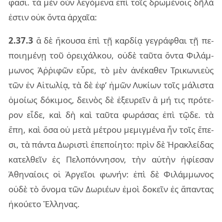
φασι. τὰ μὲν οὖν λε­γό­με­να ἐπὶ τοῖς δρω­μέ­νοις δῆλά
ἐστιν οὐκ ὄντα ἀρ­χαῖα:
2.37.3
ἃ δὲ ἤκου­σα ἐπὶ τῇ καρ­δίᾳ γε­γρά­φθαι τῇ πε­
ποι­η­μέ­νῃ τοῦ ὀρει­χάλ­κου, οὐδὲ ταῦ­τα ὄντα Φιλάμ­
μω­νος Ἀῤῥι­φῶν εὗρε, τὸ μὲν ἀνέ­κα­θεν Τρι­κω­νιεὺς
τῶν ἐν Αἰτω­λίᾳ, τὰ δὲ ἐφ’ ἡμῶν Λυκί­ων τοῖς μά­λι­στα
ὁμοί­ως δό­κι­μος, δει­νὸς δὲ ἐξευ­ρεῖν ἃ μή τις πρό­τε­
ρον εἶδε, καὶ δὴ καὶ ταῦ­τα φω­ρά­σας ἐπὶ τῷδε. τὰ
ἔπη, καὶ ὅσα οὐ μετὰ μέ­τρου με­μιγ­μέ­να ἦν τοῖς ἔπε­
σι, τὰ πάν­τα Δωρι­στὶ ἐπε­ποί­η­το: πρὶν δὲ Ἡρα­κλεί­δας
κα­τελ­θεῖν ἐς Πελο­πόν­νη­σον, τὴν αὐ­τὴν ἠφί­ε­σαν
Ἀθη­ναί­οις οἱ Ἀργεῖ­οι φω­νήν: ἐπὶ δὲ Φιλάμ­μω­νος
οὐδὲ τὸ ὄνο­μα τῶν Δωριέ­ων ἐμοὶ δο­κεῖν ἐς ἅπαν­τας
ἠκού­ε­το Ἕλλη­νας.