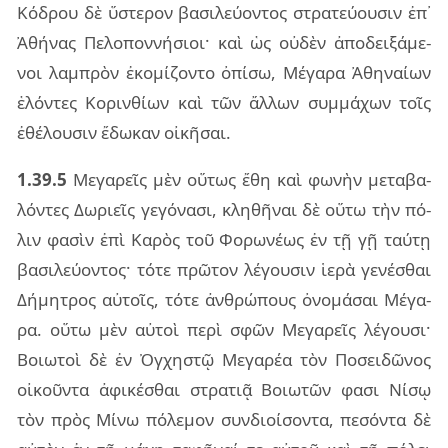
Κόδρου δὲ ὕστε­ρον βα­σι­λεύ­ον­τος στρα­τεύ­ου­σιν ἐπ᾽
Ἀθή­νας Πελο­πον­νή­σιοι· καὶ ὡς οὐ­δὲν ἀπο­δει­ξά­με­
νοι λαμ­πρὸν ἐκο­μί­ζον­το ὀπί­σω, Μέγα­ρα Ἀθη­ναί­ων
ἑλόν­τες Κοριν­θί­ων καὶ τῶν ἄλ­λων συμ­μά­χων τοῖς
ἐθέ­λου­σιν ἔδω­καν οἰ­κῆ­σαι.
1.39.5
Μεγα­ρεῖς μὲν οὕ­τως ἔθη καὶ φω­νὴν με­τα­βα­
λόν­τες Δωριεῖς γε­γό­να­σι, κλη­θῆ­ναι δὲ οὕτω τὴν πό­
λιν φα­σὶν ἐπὶ Καρὸς τοῦ Φορω­νέ­ως ἐν τῇ γῇ ταύ­τῃ
βα­σι­λεύ­ον­τος· τότε πρῶ­τον λέ­γου­σιν ἱερὰ γε­νέ­σθαι
Δήμη­τρος αὐ­τοῖς, τότε ἀν­θρώ­πους ὀνο­μά­σαι Μέγα­
ρα. οὕτω μὲν αὐ­τοὶ περὶ σφῶν Μεγα­ρεῖς λέ­γου­σι·
Βοιω­τοὶ δὲ ἐν Ὀγχη­στῷ Μεγα­ρέα τὸν Ποσει­δῶ­νος
οἰ­κοῦν­τα ἀφι­κέ­σθαι στρα­τιᾷ Βοιω­τῶν φασι Νίσῳ
τὸν πρὸς Μίνω πό­λε­μον συν­διοί­σον­τα, πε­σόν­τα δὲ