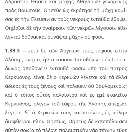
Ἀδρά­στου Θησέα καὶ μά­χης Ἀθη­ναί­ων γε­νο­μέ­νης
πρὸς Βοιω­τούς, Θησεὺς ὡς ἐκρά­τη­σε τῇ μάχῃ κο­μί­
σας ἐς τὴν Ἐλευ­σι­νί­αν τοὺς νε­κροὺς ἐν­ταῦ­θα ἔθα­ψε.
Θηβαῖ­οι δὲ τὴν ἀναί­ρε­σιν τῶν νε­κρῶν λέ­γου­σιν ἐθε­
λον­ταὶ δοῦ­ναι καὶ συ­νά­ψαι μά­χην οὔ φασι.
1.39.3
—μετὰ δὲ τῶν Ἀργεί­ων τοὺς τά­φους ἐστὶν
Ἀλό­πης μνῆ­μα, ἣν τε­κοῦ­σαν Ἱππο­θό­ων­τα ἐκ Ποσει­
δῶ­νος ἀπο­θα­νεῖν ἐν­ταῦ­θά φα­σιν ὑπὸ τοῦ πα­τρὸς
Κερ­κυό­νος. εἶ­ναι δὲ ὁ Κερ­κυὼν λέ­γε­ται καὶ τὰ ἄλλα
ἄδι­κος ἐς τοὺς ξέ­νους καὶ πα­λαί­ειν οὐ βου­λο­μέ­νοις·
καὶ ὁ τό­πος οὗ­τος πα­λαί­στρα καὶ ἐς ἐμὲ ἐκα­λεῖ­το
Κερ­κυό­νος, ὀλί­γον τοῦ τά­φου τῆς Ἀλό­πης ἀπέ­χων.
λέ­γε­ται δὲ ὁ Κερ­κυὼν τοὺς κα­τα­στάν­τας ἐς πά­λην
δια­φθεῖ­ραι πλὴν Θησέ­ως, Θησεὺς δὲ κα­τε­πά­λαι­σεν
αὐ­τὸν σο­φίᾳ τὸ πλέ­ον· πα­λαι­στι­κὴν γὰρ τέ­χνην εὗρε