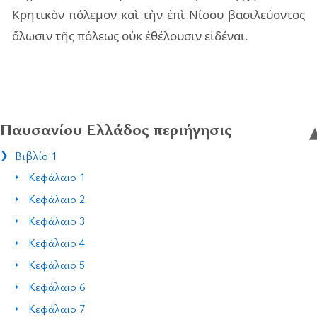
Κρη­τι­κὸν πό­λε­μον καὶ τὴν ἐπὶ Νίσου βα­σι­λεύ­ον­τος
ἅλω­σιν τῆς πό­λε­ως οὐκ ἐθέ­λου­σιν εἰ­δέ­ναι.
Παυσανίου Ελλάδος περιήγησις
Βιβλίο 1
Κεφάλαιο 1
Κεφάλαιο 2
Κεφάλαιο 3
Κεφάλαιο 4
Κεφάλαιο 5
Κεφάλαιο 6
Κεφάλαιο 7