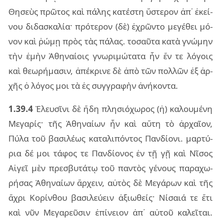
Θησεὺς πρῶ­τος καὶ πά­λης κα­τέ­στη ὕστε­ρον ἀπ᾽ ἐκεί­
νου δι­δα­σκα­λία· πρό­τε­ρον (δὲ) ἐχρῶν­το με­γέ­θει μό­
νον καὶ ῥώμῃ πρὸς τὰς πά­λας. το­σαῦ­τα κατὰ γνώ­μην
τὴν ἐμὴν Ἀθη­ναί­οις γνω­ρι­μώ­τα­τα ἦν ἔν τε λό­γοις
καὶ θε­ω­ρή­μα­σιν, ἀπέ­κρι­νε δὲ ἀπὸ τῶν πολ­λῶν ἐξ ἀρ­
χῆς ὁ λό­γος μοι τὰ ἐς συγ­γρα­φὴν ἀνή­κον­τα.
1.39.4
Ἐλευ­σῖ­νι δὲ ἤδη πλη­σιό­χω­ρος (ἡ) κα­λου­μέ­νη
Μεγα­ρίς· τῆς Ἀθη­ναί­ων ἦν καὶ αὕτη τὸ ἀρ­χαῖ­ον,
Πύλα τοῦ βα­σι­λέ­ως κα­τα­λι­πόν­τος Παν­δί­ο­νι. μαρ­τύ­
ρια δέ μοι τά­φος τε Παν­δί­ο­νος ἐν τῇ γῇ καὶ Νῖσος
Αἰγεῖ μὲν πρε­σβυ­τά­τῳ τοῦ παν­τὸς γέ­νους πα­ρα­χω­
ρή­σας Ἀθη­ναί­ων ἄρ­χειν, αὐ­τὸς δὲ Μεγά­ρων καὶ τῆς
ἄχρι Κορίν­θου βα­σι­λεύ­ειν ἀξιω­θείς· Νίσαιά τε ἔτι
καὶ νῦν Μεγα­ρεῦ­σιν ἐπί­νειον ἀπ᾽ αὐ­τοῦ κα­λεῖ­ται.