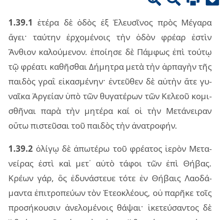
1.39.1
ἑτέ­ρα δὲ ὁδὸς ἐξ Ἐλευ­σῖ­νος πρὸς Μέγα­ρα
ἄγει· ταύ­την ἐρ­χο­μέ­νοις τὴν ὁδὸν φρέ­αρ ἐστὶν
Ἄνθιον κα­λού­με­νον. ἐποί­η­σε δὲ Πάμ­φως ἐπὶ τού­τῳ
τῷ φρέ­α­τι κα­θῆ­σθαι Δήμη­τρα μετὰ τὴν ἁρ­πα­γὴν τῆς
παι­δὸς γραῒ εἰ­κα­σμέ­νην· ἐν­τεῦ­θεν δὲ αὐ­τὴν ἅτε γυ­
ναῖ­κα Ἀργεί­αν ὑπὸ τῶν θυ­γα­τέ­ρων τῶν Κελε­οῦ κο­μι­
σθῆ­ναι παρὰ τὴν μη­τέ­ρα καί οἱ τὴν Μετά­νει­ραν
οὕτω πι­στεῦ­σαι τοῦ παι­δὸς τὴν ἀνα­τρο­φήν.
1.39.2
ὀλί­γῳ δὲ ἀπω­τέ­ρω τοῦ φρέ­α­τος ἱε­ρὸν Μετα­
νεί­ρας ἐστὶ καὶ μετ᾽ αὐτὸ τά­φοι τῶν ἐπὶ Θήβας.
Κρέων γάρ, ὃς ἐδυ­νά­στευε τότε ἐν Θήβαις Λαο­δά­
μαν­τα ἐπι­τρο­πεύ­ων τὸν Ἐτε­ο­κλέ­ους, οὐ πα­ρῆ­κε τοῖς
προ­σή­κου­σιν ἀνε­λο­μέ­νοις θά­ψαι· ἱκε­τεύ­σαν­τος δὲ