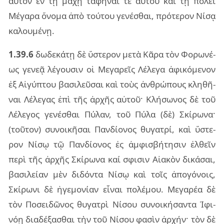
αὐ­τὸν ἐν τῇ μάχῃ τα­φῆ­ναί τε αὐ­τοῦ καὶ τῇ πό­λει
Μέγα­ρα ὄνο­μα ἀπὸ τού­του γε­νέ­σθαι, πρό­τε­ρον Νίσᾳ
κα­λου­μέ­νῃ.
1.39.6
δω­δε­κά­τῃ δὲ ὕστε­ρον μετὰ Κᾶρα τὸν Φορω­νέ­
ως γε­νεᾷ λέ­γου­σιν οἱ Μεγα­ρεῖς Λέλε­γα ἀφι­κό­με­νον
ἐξ Αἰγύ­πτου βα­σι­λεῦ­σαι καὶ τοὺς ἀν­θρώ­πους κλη­θῆ­
ναι Λέλε­γας ἐπὶ τῆς ἀρ­χῆς αὐ­τοῦ· Κλή­σω­νος δὲ τοῦ
Λέλε­γος γε­νέ­σθαι Πύλαν, τοῦ Πύλα (δὲ) Σκί­ρω­να·
(τοῦ­τον) συ­νοι­κῆ­σαι Παν­δί­ο­νος θυ­γα­τρί, καὶ ὕστε­
ρον Νίσῳ τῷ Παν­δί­ο­νος ἐς ἀμ­φι­σβή­τη­σιν ἐλ­θεῖν
περὶ τῆς ἀρ­χῆς Σκί­ρω­να καί σφι­σιν Αἰα­κὸν δι­κά­σαι,
βα­σι­λεί­αν μὲν δι­δόν­τα Νίσῳ καὶ τοῖς ἀπο­γό­νοις,
Σκί­ρω­νι δὲ ἡγε­μο­νί­αν εἶ­ναι πο­λέ­μου. Μεγα­ρέα δὲ
τὸν Ποσει­δῶ­νος θυ­γα­τρὶ Νίσου συ­νοι­κή­σαν­τα Ἰφι­
νόῃ δια­δέ­ξα­σθαι τὴν τοῦ Νίσου φα­σὶν ἀρ­χήν· τὸν δὲ