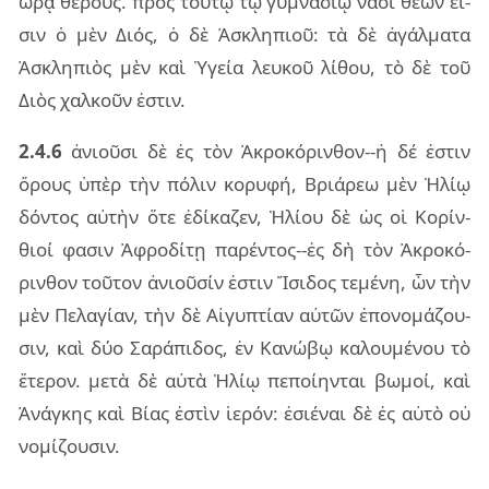
ὥρᾳ θέ­ρους. πρὸς τού­τῳ τῷ γυ­μνα­σίῳ ναοὶ θεῶν εἰ­
σιν ὁ μὲν Διός, ὁ δὲ Ἀσκλη­πιοῦ: τὰ δὲ ἀγάλ­μα­τα
Ἀσκλη­πιὸς μὲν καὶ Ὑγεία λευ­κοῦ λί­θου, τὸ δὲ τοῦ
Διὸς χαλ­κοῦν ἐστιν.
2.4.6
ἀνιοῦ­σι δὲ ἐς τὸν Ἀκρο­κό­ριν­θον--ἡ δέ ἐστιν
ὄρους ὑπὲρ τὴν πό­λιν κο­ρυ­φή, Βριά­ρεω μὲν Ἡλίῳ
δόν­τος αὐ­τὴν ὅτε ἐδί­κα­ζεν, Ἡλίου δὲ ὡς οἱ Κορίν­
θιοί φα­σιν Ἀφρο­δί­τῃ πα­ρέν­τος--ἐς δὴ τὸν Ἀκρο­κό­
ριν­θον τοῦ­τον ἀνιοῦ­σίν ἐστιν Ἴσι­δος τε­μέ­νη, ὧν τὴν
μὲν Πελα­γί­αν, τὴν δὲ Αἰγυ­πτί­αν αὐ­τῶν ἐπο­νο­μά­ζου­
σιν, καὶ δύο Σαρά­πι­δος, ἐν Κανώ­βῳ κα­λου­μέ­νου τὸ
ἕτε­ρον. μετὰ δὲ αὐτὰ Ἡλίῳ πε­ποί­ην­ται βω­μοί, καὶ
Ἀνάγ­κης καὶ Βίας ἐστὶν ἱε­ρόν: ἐσιέ­ναι δὲ ἐς αὐτὸ οὐ
νο­μί­ζου­σιν.