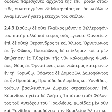
οὐ­δέ­να πα­ρέ­σχον­το ἄρ­χον­τα τῆς ἐπὶ Τροί­αν στρα­
τιᾶς, συν­τε­ταγ­μέ­νοι δὲ Μυκη­ναί­οις καὶ ὅσων ἄλ­λων
Ἀγα­μέ­μνων ἡγεῖ­το με­τέ­σχον τοῦ στό­λου.
2.4.3
Σισύ­φῳ δὲ οὔτι Γλαῦ­κος μό­νον ὁ Βελ­λε­ρο­φόν­
του πα­τὴρ ἀλλὰ καὶ ἕτε­ρος υἱὸς ἐγέ­νε­το Ὀρνυ­τί­ων,
ἐπὶ δὲ αὐτῷ Θέρ­σαν­δρός τε καὶ Ἄλμος. Ὀρνυ­τί­ω­νος
δὲ ἦν Φῶκος, Ποσει­δῶ­νος δὲ ἐπί­κλη­σιν. καὶ ὁ μὲν
ἀπῴ­κη­σεν ἐς Τιθο­ρέ­αν τῆς νῦν κα­λου­μέ­νης Φωκί­
δος, Θόας δὲ Ὀρνυ­τί­ω­νος υἱὸς νε­ώ­τε­ρος κα­τέ­μει­νεν
ἐν τῇ Κορίν­θῳ. Θόαν­τος δὲ Δαμο­φῶν, Δαμο­φῶν­τος
δὲ ἦν Προ­πό­δας, Προ­πό­δα δὲ Δωρί­δας καὶ Ὑαν­θί­δας.
τού­των βα­σι­λευόν­των Δωριεῖς στρα­τεύ­ου­σιν ἐπὶ
Κόριν­θον: ἡγεῖ­το δὲ Ἀλή­της Ἱππό­του (τοῦ) Φύλαν­
τος τοῦ Ἀντιό­χου τοῦ Ἡρα­κλέ­ους. Δωρί­δας μὲν οὖν
καὶ Ὑαν­θί­δας πα­ρα­δόν­τες τὴν βα­σι­λεί­αν Ἀλήτῃ κα­