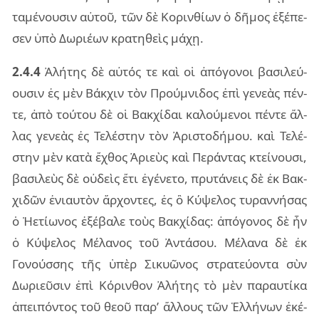
τα­μέ­νου­σιν αὐ­τοῦ, τῶν δὲ Κοριν­θί­ων ὁ δῆ­μος ἐξέ­πε­
σεν ὑπὸ Δωριέ­ων κρα­τη­θεὶς μάχῃ.
2.4.4
Ἀλή­της δὲ αὐ­τός τε καὶ οἱ ἀπό­γο­νοι βα­σι­λεύ­
ου­σιν ἐς μὲν Βάκ­χιν τὸν Πρού­μνι­δος ἐπὶ γε­νε­ὰς πέν­
τε, ἀπὸ τού­του δὲ οἱ Βακ­χί­δαι κα­λού­με­νοι πέν­τε ἄλ­
λας γε­νε­ὰς ἐς Τελέ­στην τὸν Ἀρι­στο­δή­μου. καὶ Τελέ­
στην μὲν κατὰ ἔχθος Ἀριεὺς καὶ Περάν­τας κτεί­νου­σι,
βα­σι­λεὺς δὲ οὐ­δεὶς ἔτι ἐγέ­νε­το, πρυ­τά­νεις δὲ ἐκ Βακ­
χι­δῶν ἐνιαυ­τὸν ἄρ­χον­τες, ἐς ὃ Κύψε­λος τυ­ραν­νή­σας
ὁ Ἠετί­ω­νος ἐξέ­βα­λε τοὺς Βακ­χί­δας: ἀπό­γο­νος δὲ ἦν
ὁ Κύψε­λος Μέλα­νος τοῦ Ἀντά­σου. Μέλα­να δὲ ἐκ
Γονούσ­σης τῆς ὑπὲρ Σικυῶ­νος στρα­τεύ­ον­τα σὺν
Δωριεῦ­σιν ἐπὶ Κόριν­θον Ἀλή­της τὸ μὲν πα­ραυ­τί­κα
ἀπει­πόν­τος τοῦ θεοῦ παρ’ ἄλ­λους τῶν Ἑλλή­νων ἐκέ­