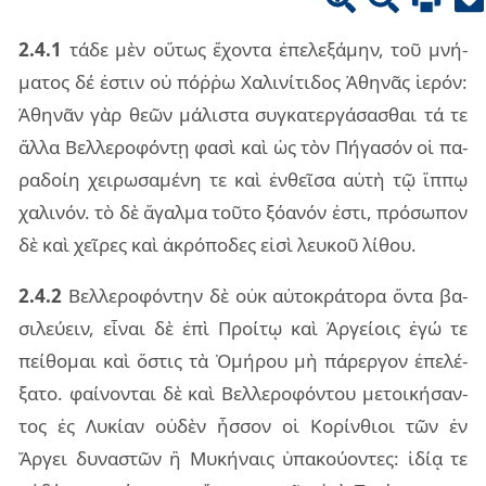
2.4.1
τάδε μὲν οὕ­τως ἔχον­τα ἐπε­λε­ξά­μην, τοῦ μνή­
μα­τος δέ ἐστιν οὐ πόῤ­ῥω Χαλι­νί­τι­δος Ἀθη­νᾶς ἱε­ρόν:
Ἀθη­νᾶν γὰρ θεῶν μά­λι­στα συγ­κα­τερ­γά­σα­σθαι τά τε
ἄλλα Βελ­λε­ρο­φόν­τῃ φασὶ καὶ ὡς τὸν Πήγα­σόν οἱ πα­
ρα­δοίη χει­ρω­σα­μέ­νη τε καὶ ἐν­θεῖ­σα αὐτὴ τῷ ἵππῳ
χα­λι­νόν. τὸ δὲ ἄγαλ­μα τοῦ­το ξό­α­νόν ἐστι, πρό­σω­πον
δὲ καὶ χεῖ­ρες καὶ ἀκρό­πο­δες εἰσὶ λευ­κοῦ λί­θου.
2.4.2
Βελ­λε­ρο­φόν­την δὲ οὐκ αὐ­το­κρά­το­ρα ὄντα βα­
σι­λεύ­ειν, εἶ­ναι δὲ ἐπὶ Προί­τῳ καὶ Ἀργεί­οις ἐγώ τε
πεί­θο­μαι καὶ ὅστις τὰ Ὁμή­ρου μὴ πά­ρερ­γον ἐπε­λέ­
ξα­το. φαί­νον­ται δὲ καὶ Βελ­λε­ρο­φόν­του με­τοι­κή­σαν­
τος ἐς Λυκί­αν οὐ­δὲν ἧσ­σον οἱ Κορίν­θιοι τῶν ἐν
Ἄργει δυ­να­στῶν ἢ Μυκή­ναις ὑπα­κού­ον­τες: ἰδίᾳ τε