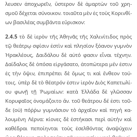
λευ­σεν ἀπο­χω­ρεῖν, ὕστε­ρον δὲ ἁμαρ­τὼν τοῦ χρη­
σμοῦ δέ­χε­ται σύ­νοι­κον. τοιαῦ­τα μὲν ἐς τοὺς Κοριν­θί­
ων βα­σι­λέ­ας συμ­βάν­τα εὕ­ρι­σκον:
2.4.5
τὸ δὲ ἱε­ρὸν τῆς Ἀθη­νᾶς τῆς Χαλι­νί­τι­δος πρὸς
τῷ θε­ά­τρῳ σφί­σιν ἐστὶν καὶ πλη­σί­ον ξό­α­νον γυ­μνὸν
Ἡρα­κλέ­ους, Δαι­δά­λου δὲ αὐτό φα­σιν εἶ­ναι τέ­χνην.
Δαί­δα­λος δὲ ὁπό­σα εἰρ­γά­σα­το, ἀτο­πώ­τε­ρα μέν ἐστιν
ἐς τὴν ὄψιν, ἐπι­πρέ­πει δὲ ὅμως τι καὶ ἔν­θε­ον τού­
τοις. ὑπὲρ δὲ τὸ θέ­α­τρόν ἐστιν ἱε­ρὸν Διὸς Καπε­τω­λί­
ου φωνῇ τῇ Ῥωμαί­ων: κατὰ Ἑλλά­δα δὲ γλῶσ­σαν
Κορυ­φαῖ­ος ὀνο­μά­ζοι­το ἄν. τοῦ θε­ά­τρου δέ ἐστι τοῦ­
δε (οὐ) πόῤ­ῥω γυ­μνά­σιον τὸ ἀρ­χαῖ­ον καὶ πηγὴ κα­
λου­μέ­νη Λέρνα: κί­ο­νες δὲ ἑστή­κα­σι περὶ αὐ­τὴν καὶ
κα­θέ­δραι πε­ποί­ην­ται τοὺς ἐσελ­θόν­τας ἀνα­ψύ­χειν