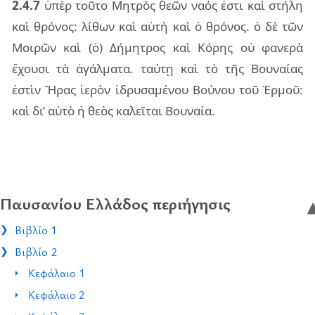
2.4.7
ὑπὲρ τοῦ­το Μητρὸς θεῶν ναός ἐστι καὶ στή­λη
καὶ θρό­νος: λί­θων καὶ αὐτὴ καὶ ὁ θρό­νος. ὁ δὲ τῶν
Μοι­ρῶν καὶ (ὁ) Δήμη­τρος καὶ Κόρης οὐ φα­νε­ρὰ
ἔχου­σι τὰ ἀγάλ­μα­τα. ταύ­τῃ καὶ τὸ τῆς Βου­ναί­ας
ἐστὶν Ἥρας ἱε­ρὸν ἱδρυ­σα­μέ­νου Βού­νου τοῦ Ἑρμοῦ:
καὶ δι’ αὐτὸ ἡ θεὸς κα­λεῖ­ται Βου­ναία.
Παυσανίου Ελλάδος περιήγησις
Βιβλίο 1
Βιβλίο 2
Κεφάλαιο 1
Κεφάλαιο 2