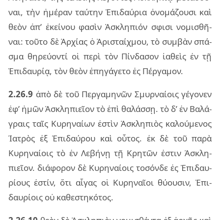
ναι, τὴν ἡμέ­ραν ταύ­την Ἐπι­δαύ­ρια ὀνο­μά­ζου­σι καὶ
θεὸν ἀπ’ ἐκεί­νου φα­σὶν Ἀσκλη­πιόν σφι­σι νο­μι­σθῆ­
ναι: τοῦ­το δὲ Ἀρχί­ας ὁ Ἀρι­σταίχ­μου, τὸ συμ­βὰν σπά­
σμα θη­ρεύ­ον­τί οἱ περὶ τὸν Πίν­δα­σον ἰα­θεὶς ἐν τῇ
Ἐπι­δαυ­ρίᾳ, τὸν θεὸν ἐπη­γά­γε­το ἐς Πέρ­γα­μον.
2.26.9
ἀπὸ δὲ τοῦ Περ­γα­μη­νῶν Σμυρ­ναί­οις γέ­γο­νεν
ἐφ’ ἡμῶν Ἀσκλη­πιεῖ­ον τὸ ἐπὶ θα­λάσ­σῃ. τὸ δ’ ἐν Βαλά­
γραις ταῖς Κυρη­ναί­ων ἐστὶν Ἀσκλη­πιὸς κα­λού­με­νος
Ἰατρὸς ἐξ Ἐπι­δαύ­ρου καὶ οὗ­τος. ἐκ δὲ τοῦ παρὰ
Κυρη­ναί­οις τὸ ἐν Λεβή­νῃ τῇ Κρη­τῶν ἐστιν Ἀσκλη­
πιεῖ­ον. διά­φο­ρον δὲ Κυρη­ναί­οις το­σόν­δε ἐς Ἐπι­δαυ­
ρί­ους ἐστίν, ὅτι αἶ­γας οἱ Κυρη­ναῖ­οι θύ­ου­σιν, Ἐπι­
δαυ­ρί­οις οὐ κα­θε­στη­κό­τος.