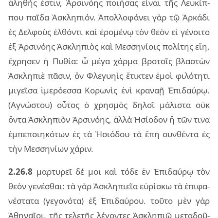
ἀλη­θής ἐστιν, Ἀρσι­νόης ποι­ή­σας εἶ­ναι τῆς Λευ­κίπ­
που παῖ­δα Ἀσκλη­πιόν. Ἀπολ­λο­φά­νει γὰρ τῷ Ἀρκά­δι
ἐς Δελ­φοὺς ἐλ­θόν­τι καὶ ἐρο­μέ­νῳ τὸν θεὸν εἰ γέ­νοι­το
ἐξ Ἀρσι­νόης Ἀσκλη­πιὸς καὶ Μεσ­ση­νί­οις πο­λί­της εἴη,
ἔχρη­σεν ἡ Πυθία: ὦ μέγα χάρ­μα βρο­τοῖς βλα­στὼν
Ἀσκλη­πιὲ πᾶ­σιν, ὃν Φλε­γυ­η­ὶς ἔτι­κτεν ἐμοὶ φι­λό­τη­τι
μι­γεῖ­σα ἱμε­ρό­εσ­σα Κορω­νὶς ἐνὶ κρα­ναῇ Ἐπι­δαύ­ρῳ.
(Αγνώ­στου) οὗ­τος ὁ χρη­σμὸς δη­λοῖ μά­λι­στα οὐκ
ὄντα Ἀσκλη­πιὸν Ἀρσι­νόης, ἀλλὰ Ἡσί­ο­δον ἢ τῶν τινα
ἐμ­πε­ποι­η­κό­των ἐς τὰ Ἡσιό­δου τὰ ἔπη συν­θέν­τα ἐς
τὴν Μεσ­ση­νί­ων χά­ριν.
2.26.8
μαρ­τυ­ρεῖ δέ μοι καὶ τόδε ἐν Ἐπι­δαύ­ρῳ τὸν
θεὸν γε­νέ­σθαι: τὰ γὰρ Ἀσκλη­πιεῖα εὑ­ρί­σκω τὰ ἐπι­φα­
νέ­στα­τα (γε­γο­νό­τα) ἐξ Ἐπι­δαύ­ρου. τοῦ­το μὲν γὰρ
Ἀθη­ναῖ­οι, τῆς τε­λε­τῆς λέ­γον­τες Ἀσκλη­πιῷ με­τα­δοῦ­