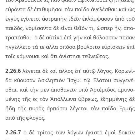
εὑ­ρόν­τα δὲ ἐπι­θυ­μῆ­σαι τὸν παῖ­δα ἀνε­λέ­σθαι: καὶ ὡς
ἐγ­γὺς ἐγί­νε­το, ἀστρα­πὴν ἰδεῖν ἐκλάμ­ψα­σαν ἀπὸ τοῦ
παι­δός, νο­μί­σαν­τα δὲ εἶ­ναι θεῖ­όν τι, ὥσπερ ἦν, ἀπο­
τρα­πέ­σθαι. ὁ δὲ αὐ­τί­κα ἐπὶ γῆν καὶ θά­λασ­σαν πᾶ­σαν
ἠγ­γέλ­λε­το τά τε ἄλλα ὁπό­σα βού­λοι­το εὑ­ρί­σκειν ἐπὶ
τοῖς κά­μνου­σι καὶ ὅτι ἀνί­στη­σι τε­θνε­ῶ­τας.
2.26.6
λέ­γε­ται δὲ καὶ ἄλ­λος ἐπ’ αὐτῷ λό­γος, Κορω­νί­
δα κύ­ου­σαν Ἀσκλη­πιὸν Ἴσχυι τῷ Ἐλά­του συγ­γε­νέ­
σθαι, καὶ τὴν μὲν ἀπο­θα­νεῖν ὑπὸ Ἀρτέ­μι­δος ἀμυ­νο­
μέ­νης τῆς ἐς τὸν Ἀπόλ­λω­να ὕβρε­ως, ἐξημ­μέ­νης δὲ
ἤδη τῆς πυ­ρᾶς ἁρ­πά­σαι λέ­γε­ται τὸν παῖ­δα Ἑρμῆς
ἀπὸ τῆς φλο­γός.
2.26.7
ὁ δὲ τρί­τος τῶν λό­γων ἥκι­στα ἐμοὶ δο­κεῖν