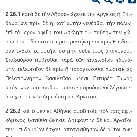
2.26.1
κατὰ δὲ τὴν Λῆσ­σαν ἔχε­ται τῆς Ἀργεί­ας ἡ Ἐπι­
δαυ­ρί­ων: πρὶν δὲ ἢ κατ’ αὐ­τὴν γε­νέ­σθαι τὴν πό­λιν,
ἐπὶ τὸ ἱε­ρὸν ἀφί­ξῃ τοῦ Ἀσκλη­πιοῦ. ταύ­την τὴν χώ­
ραν οὐκ οἶδα οἵ­τι­νες πρό­τε­ρον ᾤκη­σαν πρὶν Ἐπί­δαυ­
ρον ἐλ­θεῖν ἐς αὐ­τήν: οὐ μὴν οὐδὲ τοὺς ἀπο­γό­νους
Ἐπι­δαύ­ρου πυ­θέ­σθαι παρὰ τῶν ἐπι­χω­ρί­ων ἐδυ­νά­
μην. τε­λευ­ταῖ­ον δὲ πρὶν ἢ πα­ρα­γε­νέ­σθαι Δωριέ­ας ἐς
Πελο­πόν­νη­σον βα­σι­λεῦ­σαί φασι Πιτυ­ρέα Ἴωνος
ἀπό­γο­νον τοῦ Ξού­θου. τοῦ­τον πα­ρα­δοῦ­ναι λέ­γου­σιν
ἀμα­χεὶ τὴν γῆν Δηι­φόν­τῃ καὶ Ἀργεί­οις:
2.26.2
καὶ ὁ μὲν ἐς Ἀθή­νας ὁμοῦ τοῖς πο­λί­ταις ἀφι­
κό­με­νος ἐν­ταῦ­θα ᾤκη­σε, Δηι­φόν­της δὲ καὶ Ἀργεῖ­οι
τὴν Ἐπι­δαυ­ρί­αν ἔσχον. ἀπε­σχί­σθη­σαν δὲ οὗ­τοι τῶν