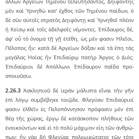
ἄλ­λων Ἀργεί­ων Τημέ­νου τε­λευ­τή­σαν­τος, Δηι­φόν­της
μὲν καὶ Ὑρνη­θὼ κατ’ ἔχθος τῶν Τημέ­νου παί­δων, ὁ
δὲ σὺν αὐ­τοῖς στρα­τὸς Δηι­φόν­τῃ καὶ Ὑρνη­θοῖ πλέ­ον
ἢ Κείσῳ καὶ τοῖς ἀδελ­φοῖς νέ­μον­τες. Ἐπί­δαυ­ρος δέ,
ἀφ’ οὗ τὸ ὄνο­μα τῇ γῇ ἐτέ­θη, ὡς μέν φα­σιν Ἠλεῖ­οι,
Πέλο­πος ἦν: κατὰ δὲ Ἀργεί­ων δό­ξαν καὶ τὰ ἔπη τὰς
με­γά­λας Ἠοίας ἦν Ἐπι­δαύ­ρῳ πα­τὴρ Ἄργος ὁ Διός:
Ἐπι­δαύ­ριοι δὲ Ἀπόλ­λω­νι Ἐπί­δαυ­ρον παῖ­δα προ­
σποιοῦ­σιν.
2.26.3
Ἀσκλη­πιοῦ δὲ ἱε­ρὰν μά­λι­στα εἶ­ναι τὴν γῆν
ἐπὶ λόγῳ συμ­βέ­βη­κε τοι­ῷ­δε. Φλε­γύ­αν Ἐπι­δαύ­ριοί
φα­σιν ἐλ­θεῖν ἐς Πελο­πόν­νη­σον πρό­φα­σιν μὲν ἐπὶ
θέᾳ τῆς χώ­ρας, ἔργῳ δὲ κα­τά­σκο­πον πλή­θους τῶν
ἐνοι­κούν­των καὶ εἰ τὸ πολὺ μά­χι­μον εἴη τῶν ἀν­θρώ­
πων: ἦν γὰρ δὴ Φλε­γύ­ας πο­λε­μι­κώ­τα­τος τῶν τότε