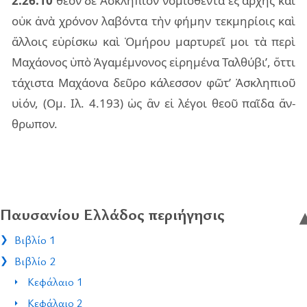
2.26.10
θεὸν δὲ Ἀσκλη­πιὸν νο­μι­σθέν­τα ἐξ ἀρ­χῆς καὶ
οὐκ ἀνὰ χρό­νον λα­βόν­τα τὴν φή­μην τε­κμη­ρί­οις καὶ
ἄλ­λοις εὑ­ρί­σκω καὶ Ὁμή­ρου μαρ­τυ­ρεῖ μοι τὰ περὶ
Μαχά­ο­νος ὑπὸ Ἀγα­μέ­μνο­νος εἰ­ρη­μέ­να Ταλ­θύ­βι’, ὅττι
τά­χι­στα Μαχά­ο­να δεῦ­ρο κά­λεσ­σον φῶτ’ Ἀσκλη­πιοῦ
υἱόν, (Ομ. Ιλ. 4.193) ὡς ἂν εἰ λέ­γοι θεοῦ παῖ­δα ἄν­
θρω­πον.
Παυσανίου Ελλάδος περιήγησις
Βιβλίο 1
Βιβλίο 2
Κεφάλαιο 1
Κεφάλαιο 2