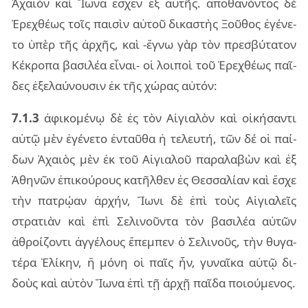
Ἀχαιὸν καὶ Ἴωνα ἔσχεν ἐξ αὐ­τῆς. ἀπο­θα­νόν­τος δὲ
Ἐρε­χθέ­ως τοῖς παι­σὶν αὐ­τοῦ δι­κα­στὴς Ξοῦ­θος ἐγέ­νε­
το ὑπὲρ τῆς ἀρ­χῆς, καὶ -ἔγνω γὰρ τὸν πρε­σβύ­τα­τον
Κέκρο­πα βα­σι­λέα εἶ­ναι- οἱ λοι­ποὶ τοῦ Ἐρε­χθέ­ως παῖ­
δες ἐξε­λαύ­νου­σιν ἐκ τῆς χώ­ρας αὐ­τόν:
7.1.3
ἀφι­κο­μέ­νῳ δὲ ἐς τὸν Αἰγια­λὸν καὶ οἰ­κή­σαν­τι
αὐτῷ μὲν ἐγέ­νε­το ἐν­ταῦ­θα ἡ τε­λευ­τή, τῶν δέ οἱ παί­
δων Ἀχαιὸς μὲν ἐκ τοῦ Αἰγια­λοῦ πα­ρα­λα­βὼν καὶ ἐξ
Ἀθη­νῶν ἐπι­κού­ρους κα­τῆλ­θεν ἐς Θεσ­σα­λί­αν καὶ ἔσχε
τὴν πα­τρῴ­αν ἀρ­χήν, Ἴωνι δὲ ἐπὶ τοὺς Αἰγια­λεῖς
στρα­τιὰν καὶ ἐπὶ Σελι­νοῦν­τα τὸν βα­σι­λέα αὐ­τῶν
ἀθροί­ζον­τι ἀγ­γέ­λους ἔπεμ­πεν ὁ Σελι­νοῦς, τὴν θυ­γα­
τέ­ρα Ἑλί­κην, ἣ μόνη οἱ παῖς ἦν, γυ­ναῖ­κα αὐτῷ δι­
δοὺς καὶ αὐ­τὸν Ἴωνα ἐπὶ τῇ ἀρχῇ παῖ­δα ποιού­με­νος.