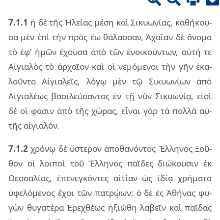
7.1.1
ἡ δὲ τῆς Ἠλεί­ας μέση καὶ Σικυω­νί­ας, κα­θή­κου­
σα μὲν ἐπὶ τὴν πρὸς ἕω θά­λασ­σαν, Ἀχα­ΐ­αν δὲ ὄνο­μα
τὸ ἐφ’ ἡμῶν ἔχου­σα ἀπὸ τῶν ἐνοι­κούν­των, αὐτή τε
Αἰγια­λὸς τὸ ἀρ­χαῖ­ον καὶ οἱ νε­μό­με­νοι τὴν γῆν ἐκα­
λοῦν­το Αἰγια­λεῖς, λόγῳ μὲν τῷ Σικυω­νί­ων ἀπὸ
Αἰγια­λέ­ως βα­σι­λεύ­σαν­τος ἐν τῇ νῦν Σικυω­νίᾳ, εἰσὶ
δὲ οἵ φα­σιν ἀπὸ τῆς χώ­ρας, εἶ­ναι γὰρ τὰ πολ­λὰ αὐ­
τῆς αἰ­για­λόν.
7.1.2
χρό­νῳ δὲ ὕστε­ρον ἀπο­θα­νόν­τος Ἕλλη­νος Ξοῦ­
θον οἱ λοι­ποὶ τοῦ Ἕλλη­νος παῖ­δες διώ­κου­σιν ἐκ
Θεσ­σα­λί­ας, ἐπε­νεγ­κόν­τες αἰ­τί­αν ὡς ἰδίᾳ χρή­μα­τα
ὑφε­λό­με­νος ἔχοι τῶν πα­τρῴ­ων: ὁ δὲ ἐς Ἀθή­νας φυ­
γὼν θυ­γα­τέ­ρα Ἐρε­χθέ­ως ἠξιώ­θη λα­βεῖν καὶ παῖ­δας