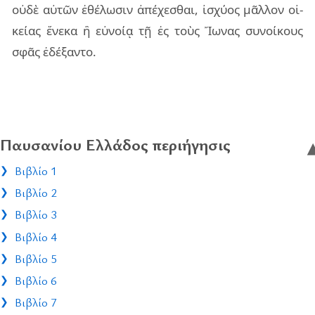
οὐδὲ αὐ­τῶν ἐθέ­λω­σιν ἀπέ­χε­σθαι, ἰσχύ­ος μᾶλ­λον οἰ­
κεί­ας ἕνε­κα ἢ εὐ­νοίᾳ τῇ ἐς τοὺς Ἴωνας συ­νοί­κους
σφᾶς ἐδέ­ξαν­το.
Παυσανίου Ελλάδος περιήγησις
Βιβλίο 1
Βιβλίο 2
Βιβλίο 3
Βιβλίο 4
Βιβλίο 5
Βιβλίο 6
Βιβλίο 7