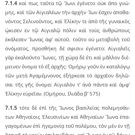
7.1.4
καί πως ταῦ­τα τῷ Ἴωνι ἐγέ­νε­το οὐκ ἄπο γνώ­
μης, καὶ τῶν Αἰγια­λέ­ων τὴν ἀρ­χὴν Ἴων ἔσχεν ἀπο­θα­
νόν­τος Σελι­νοῦν­τος, καὶ Ἑλί­κην τε ἀπὸ τῆς γυ­ναι­κὸς
ᾤκι­σεν ἐν τῷ Αἰγια­λῷ πό­λιν καὶ τοὺς ἀν­θρώ­πους
ἐκά­λε­σεν Ἴωνας ἀφ’ αὑ­τοῦ. τοῦ­το οὐ με­τα­βο­λὴ τοῦ
ὀνό­μα­τος, προ­σθή­κη δέ σφι­σιν ἐγέ­νε­το: Αἰγια­λεῖς
γὰρ ἐκα­λοῦν­το Ἴωνες. τῇ χώρᾳ δὲ ἔτι καὶ μᾶλ­λον διέ­
μει­νεν ὄνο­μα τὸ ἐξ ἀρ­χῆς: Ὁμήρῳ γοῦν ἐν κα­τα­λό­γῳ
τῶν μετὰ Ἀγα­μέ­μνο­νος ἐξήρ­κε­σε τὸ ἀρ­χαῖ­ον δη­λῶ­
σαι τῆς γῆς ὄνο­μα: Αἰγια­λόν τ’ ἀνὰ πάν­τα καὶ ἀμφ’
Ἑλί­κην εὐ­ρεῖ­αν. (Ομή­ρου, Ιλιά­δα β’ 575)
7.1.5
τότε δὲ ἐπὶ τῆς Ἴωνος βα­σι­λεί­ας πο­λε­μη­σάν­
των Ἀθη­ναί­οις Ἐλευ­σι­νί­ων καὶ Ἀθη­ναί­ων Ἴωνα ἐπα­
γα­γο­μέ­νων ἐπὶ ἡγε­μο­νίᾳ τοῦ πο­λέ­μου, τὸν μὲν ἐν τῇ
Ἀττι­κῇ τὸ χρε­ὼν ἐπι­λαμ­βά­νει, καὶ Ἴωνος ἐν τῷ δήμῳ