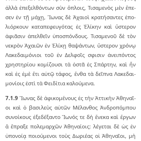
ἀλλὰ ἐπε­ξελ­θόν­των σὺν ὅπλοις, Τισα­με­νὸς μὲν ἔπε­
σεν ἐν τῇ μάχῃ, Ἴωνας δὲ Ἀχαιοὶ κρα­τή­σαν­τες ἐπο­
λιόρ­κουν κα­τα­πε­φευ­γό­τας ἐς Ἑλί­κην καὶ ὕστε­ρον
ἀφιᾶ­σιν ἀπελ­θεῖν ὑπο­σπόν­δους. Τισα­με­νοῦ δὲ τὸν
νε­κρὸν Ἀχαιῶν ἐν Ἑλίκῃ θα­ψάν­των, ὕστε­ρον χρό­νῳ
Λακε­δαι­μό­νιοι τοῦ ἐν Δελ­φοῖς σφι­σιν ἀνει­πόν­τος
χρη­στη­ρί­ου κο­μί­ζου­σι τὰ ὀστᾶ ἐς Σπάρ­την, καὶ ἦν
καὶ ἐς ἐμὲ ἔτι αὐτῷ τά­φος, ἔνθα τὰ δεῖ­πνα Λακε­δαι­
μο­νί­οις ἐστὶ τὰ Φει­δί­τια κα­λού­με­να.
7.1.9
Ἴωνας δὲ ἀφι­κο­μέ­νους ἐς τὴν Ἀττι­κὴν Ἀθη­ναῖ­
οι καὶ ὁ βα­σι­λεὺς αὐ­τῶν Μέλαν­θος Ἀνδρο­πόμ­που
συ­νοί­κους ἐξε­δέ­ξαν­το Ἴωνός τε δὴ ἕνε­κα καὶ ἔρ­γων
ἃ ἔπρα­ξε πο­λε­μαρ­χῶν Ἀθη­ναί­οις: λέ­γε­ται δὲ ὡς ἐν
ὑπο­νοίᾳ ποιού­με­νοι τοὺς Δωριέ­ας οἱ Ἀθη­ναῖ­οι, μὴ