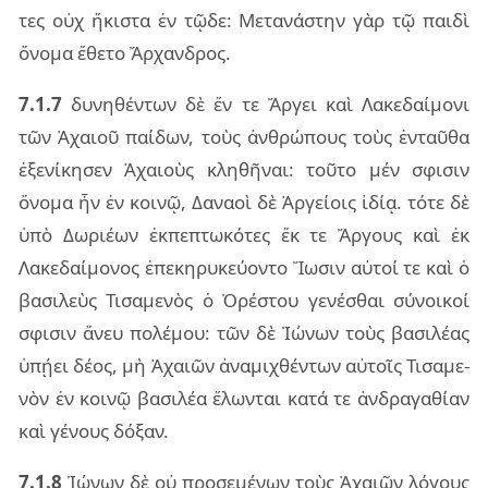
τες οὐχ ἥκι­στα ἐν τῷδε: Μετα­νά­στην γὰρ τῷ παι­δὶ
ὄνο­μα ἔθε­το Ἄρχαν­δρος.
7.1.7
δυ­νη­θέν­των δὲ ἔν τε Ἄργει καὶ Λακε­δαί­μο­νι
τῶν Ἀχαιοῦ παί­δων, τοὺς ἀν­θρώ­πους τοὺς ἐν­ταῦ­θα
ἐξε­νί­κη­σεν Ἀχαιοὺς κλη­θῆ­ναι: τοῦ­το μέν σφι­σιν
ὄνο­μα ἦν ἐν κοι­νῷ, Δανα­οὶ δὲ Ἀργεί­οις ἰδίᾳ. τότε δὲ
ὑπὸ Δωριέ­ων ἐκ­πε­πτω­κό­τες ἔκ τε Ἄργους καὶ ἐκ
Λακε­δαί­μο­νος ἐπε­κη­ρυ­κεύ­ον­το Ἴωσιν αὐ­τοί τε καὶ ὁ
βα­σι­λεὺς Τισα­με­νὸς ὁ Ὀρέ­στου γε­νέ­σθαι σύ­νοι­κοί
σφι­σιν ἄνευ πο­λέ­μου: τῶν δὲ Ἰώνων τοὺς βα­σι­λέ­ας
ὑπῄ­ει δέος, μὴ Ἀχαιῶν ἀνα­μι­χθέν­των αὐ­τοῖς Τισα­με­
νὸν ἐν κοι­νῷ βα­σι­λέα ἕλων­ται κατά τε ἀν­δρα­γα­θί­αν
καὶ γέ­νους δό­ξαν.
7.1.8
Ἰώνων δὲ οὐ προ­σε­μέ­νων τοὺς Ἀχαιῶν λό­γους