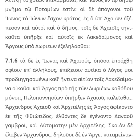
μνῆ­μα τῷ Ποτα­μί­ων ἐστίν: οἱ δὲ ἀπό­γο­νοι τοῦ
Ἴωνος τὸ Ἰώνων ἔσχον κρά­τος, ἐς ὃ ὑπ’ Ἀχαιῶν ἐξέ­
πε­σον καὶ αὐ­τοὶ καὶ ὁ δῆ­μος. τοῖς δὲ Ἀχαιοῖς τη­νι­
καῦ­τα ὑπῆρ­ξε καὶ αὐ­τοῖς ἐκ Λακε­δαί­μο­νος καὶ
Ἄργους ὑπὸ Δωριέ­ων ἐξε­λη­λά­σθαι:
7.1.6
τὰ δὲ ἐς Ἴωνας καὶ Ἀχαιούς, ὁπό­σα ἐπρά­χθη
σφί­σιν ἐπ’ ἀλ­λή­λους, ἐπέ­ξει­σιν αὐ­τί­κα ὁ λό­γος μοι
προ­δι­η­γη­σα­μέ­νῳ καθ’ ἥν­τι­να αἰ­τί­αν τοῖς Λακε­δαί­μο­
να οἰ­κοῦ­σι καὶ Ἄργος πρὸ τῆς τῶν Δωριέ­ων κα­θό­δου
μό­νοις Πελο­πον­νη­σί­ων ὑπῆρ­ξεν Ἀχαιοῖς κα­λεῖ­σθαι.
Ἄρχαν­δρος Ἀχαιοῦ καὶ Ἀρχι­τέ­λης ἐς Ἄργος ἀφί­κον­το
ἐκ τῆς Φθιώ­τι­δος, ἐλ­θόν­τες δὲ ἐγέ­νον­το Δανα­οῦ
γαμ­βροί, καὶ Αὐτο­μά­την μὲν Ἀρχι­τέ­λης, Σκαιὰν δὲ
ἔλα­βεν Ἄρχαν­δρος. δη­λοῦ­σι δὲ ἐν Ἄργει κα­τα­μεί­ναν­