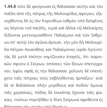
1.44.8
τότε δὲ φεύ­γου­σα ἐς θά­λασ­σαν αὑ­τὴν καὶ τὸν
παῖ­δα ἀπὸ τῆς πέ­τρας τῆς Μολου­ρί­δος ἀφί­η­σιν, ἐξε­
νε­χθέν­τος δὲ ἐς τὸν Κοριν­θί­ων ἰσθμὸν ὑπὸ δελ­φῖ­νος
ὡς λέ­γε­ται τοῦ παι­δός, τι­μαὶ καὶ ἄλ­λαι τῷ Μελι­κέρ­τῃ
δί­δον­ται με­το­νο­μα­σθέν­τι Παλαί­μο­νι καὶ τῶν Ἰσθμί­
ων ἐπ᾽ αὐτῷ τὸν ἀγῶ­να ἄγου­σι. τὴν μὲν δὴ Μολου­ρί­
δα πέ­τραν Λευ­κο­θέ­ας καὶ Παλαί­μο­νος ἱε­ρὰν ἥγην­το·
τὰς δὲ μετὰ ταύ­την νο­μί­ζου­σιν ἐνα­γεῖς, ὅτι πα­ροι­
κῶν σφι­σιν ὁ Σκί­ρων, ὁπό­σοις τῶν ξέ­νων ἐπε­τύγ­χα­
νεν, ἠφί­ει σφᾶς ἐς τὴν θά­λασ­σαν. χε­λώ­νη δὲ ὑπε­νή­
χε­το ταῖς πέ­τραις τοὺς ἐσβλη­θέν­τας ἁρ­πά­ζειν· εἰσὶ
δὲ αἱ θα­λάσ­σιαι πλὴν με­γέ­θους καὶ πο­δῶν ὅμοιαι
ταῖς χερ­σαί­αις, πό­δας δὲ ἐοι­κό­τας ἔχου­σι ταῖς φώ­
καις. τού­των πε­ρι­ῆλ­θεν ἡ δίκη Σκί­ρω­να ἀφε­θέν­τα ἐς
θά­λασ­σαν τὴν αὐ­τὴν ὑπὸ Θησέ­ως.