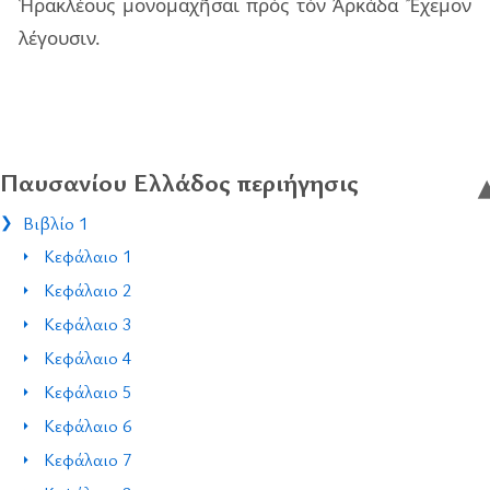
Ἡρα­κλέ­ους μο­νο­μα­χῆ­σαι πρὸς τὸν Ἀρκά­δα Ἔχε­μον
λέ­γου­σιν.
Παυσανίου Ελλάδος περιήγησις
Βιβλίο 1
Κεφάλαιο 1
Κεφάλαιο 2
Κεφάλαιο 3
Κεφάλαιο 4
Κεφάλαιο 5
Κεφάλαιο 6
Κεφάλαιο 7