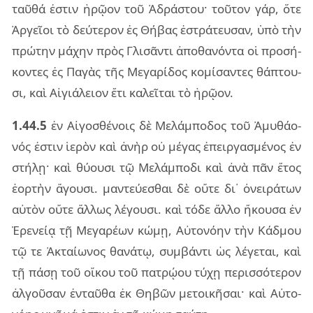
ταῦ­θά ἐστιν ἡρῷ­ον τοῦ Ἀδρά­στου· τοῦ­τον γάρ, ὅτε
Ἀργεῖ­οι τὸ δεύ­τε­ρον ἐς Θήβας ἐστρά­τευ­σαν, ὑπὸ τὴν
πρώ­την μά­χην πρὸς Γλι­σᾶν­τι ἀπο­θα­νόν­τα οἱ προ­σή­
κον­τες ἐς Παγὰς τῆς Μεγα­ρί­δος κο­μί­σαν­τες θά­πτου­
σι, καὶ Αἰγιά­λειον ἔτι κα­λεῖ­ται τὸ ἡρῷ­ον.
1.44.5
ἐν Αἰγο­σθέ­νοις δὲ Μελάμ­πο­δος τοῦ Ἀμυ­θά­ο­
νός ἐστιν ἱε­ρὸν καὶ ἀνὴρ οὐ μέ­γας ἐπειρ­γα­σμέ­νος ἐν
στή­λῃ· καὶ θύ­ου­σι τῷ Μελάμ­πο­δι καὶ ἀνὰ πᾶν ἔτος
ἑορ­τὴν ἄγου­σι. μαν­τεύ­ε­σθαι δὲ οὔτε δι᾽ ὀνει­ρά­των
αὐ­τὸν οὔτε ἄλ­λως λέ­γου­σι. καὶ τόδε ἄλλο ἤκου­σα ἐν
Ἐρε­νείᾳ τῇ Μεγα­ρέ­ων κώμῃ, Αὐτο­νόην τὴν Κάδμου
τῷ τε Ἀκταί­ω­νος θα­νά­τῳ, συμ­βάν­τι ὡς λέ­γε­ται, καὶ
τῇ πάσῃ τοῦ οἴ­κου τοῦ πα­τρῴ­ου τύχῃ πε­ρισ­σό­τε­ρον
ἀλ­γοῦ­σαν ἐν­ταῦ­θα ἐκ Θηβῶν με­τοι­κῆ­σαι· καὶ Αὐτο­