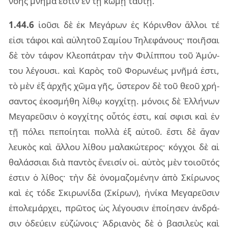
νόης μνῆ­μά ἐστιν ἐν τῇ κώμῃ ταύ­τῃ.
1.44.6
ἰοῦ­σι δὲ ἐκ Μεγά­ρων ἐς Κόριν­θον ἄλ­λοι τέ
εἰσι τά­φοι καὶ αὐ­λη­τοῦ Σαμί­ου Τηλε­φά­νους· ποι­ῆ­σαι
δὲ τὸν τά­φον Κλε­ο­πά­τραν τὴν Φιλίπ­που τοῦ Ἀμύν­
του λέ­γου­σι. καὶ Καρὸς τοῦ Φορω­νέ­ως μνῆ­μά ἐστι,
τὸ μὲν ἐξ ἀρ­χῆς χῶμα γῆς, ὕστε­ρον δὲ τοῦ θεοῦ χρή­
σαν­τος ἐκο­σμή­θη λίθῳ κογ­χί­τῃ. μό­νοις δὲ Ἑλλή­νων
Μεγα­ρεῦ­σιν ὁ κογ­χί­της οὗ­τός ἐστι, καί σφι­σι καὶ ἐν
τῇ πό­λει πε­ποί­η­ται πολ­λὰ ἐξ αὐ­τοῦ. ἔστι δὲ ἄγαν
λευ­κὸς καὶ ἄλ­λου λί­θου μα­λα­κώ­τε­ρος· κόγ­χοι δὲ αἱ
θα­λάσ­σιαι διὰ παν­τὸς ἔνει­σίν οἱ. αὐ­τὸς μὲν τοιοῦ­τός
ἐστιν ὁ λί­θος· τὴν δὲ ὀνο­μα­ζο­μέ­νην ἀπὸ Σκί­ρω­νος
καὶ ἐς τόδε Σκι­ρω­νί­δα (Σκί­ρων), ἡνί­κα Μεγα­ρεῦ­σιν
ἐπο­λε­μάρ­χει, πρῶ­τος ὡς λέ­γου­σιν ἐποί­η­σεν ἀν­δρά­
σιν ὁδεύ­ειν εὐ­ζώ­νοις· Ἀδρια­νὸς δὲ ὁ βα­σι­λεὺς καὶ