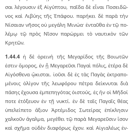
σαι λέ­γου­σιν ἐξ Αἰγύ­πτου, παῖ­δα δὲ εἶ­ναι Ποσει­δῶ­
νος καὶ Λιβύ­ης τῆς Ἐπά­φου. πα­ρή­κει δὲ παρὰ τὴν
Νίσαιαν νῆ­σος οὐ με­γά­λη Μινώα· ἐν­ταῦ­θα ἐν τῷ πο­
λέ­μῳ τῷ πρὸς Νῖσον πα­ρώρ­μει τὸ ναυ­τι­κὸν τῶν
Κρη­τῶν.
1.44.4
ἡ δὲ ὀρει­νὴ τῆς Μεγα­ρί­δος τῆς Βοιω­τῶν
ἐστιν ὅμο­ρος, ἐν ᾗ Μεγα­ρεῦ­σι Παγαὶ πό­λις, ἑτέ­ρα δὲ
Αἰγό­σθε­να ᾤκι­σται. ἰοῦ­σι δὲ ἐς τὰς Παγὰς ἐκτρα­πο­
μέ­νοις ὀλί­γον τῆς λε­ω­φό­ρου πέ­τρα δεί­κνυ­ται διὰ
πά­σης ἔχου­σα ἐμ­πε­πη­γό­τας ὀι­στούς, ἐς ἣν οἱ Μῆδοί
ποτε ἐτό­ξευον ἐν τῇ νυ­κτί. ἐν δὲ ταῖς Παγαῖς θέας
ὑπε­λεί­πε­το ἄξιον Ἀρτέ­μι­δος Σωτεί­ρας ἐπί­κλη­σιν
χαλ­κοῦν ἄγαλ­μα, με­γέ­θει τῷ παρὰ Μεγα­ρεῦ­σιν ἴσον
καὶ σχῆ­μα οὐ­δὲν δια­φό­ρως ἔχον. καὶ Αἰγια­λέ­ως ἐν­