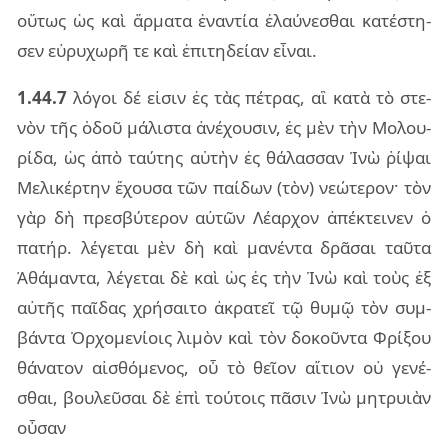
οὕ­τως ὡς καὶ ἅρ­μα­τα ἐναν­τία ἐλαύ­νε­σθαι κα­τέ­στη­
σεν εὐ­ρυ­χω­ρῆ τε καὶ ἐπι­τη­δεί­αν εἶ­ναι.
1.44.7
λό­γοι δέ εἰ­σιν ἐς τὰς πέ­τρας, αἳ κατὰ τὸ στε­
νὸν τῆς ὁδοῦ μά­λι­στα ἀνέ­χου­σιν, ἐς μὲν τὴν Μολου­
ρί­δα, ὡς ἀπὸ ταύ­της αὑ­τὴν ἐς θά­λασ­σαν Ἰνὼ ῥί­ψαι
Μελι­κέρ­την ἔχου­σα τῶν παί­δων (τὸν) νε­ώ­τε­ρον· τὸν
γὰρ δὴ πρε­σβύ­τε­ρον αὐ­τῶν Λέαρ­χον ἀπέ­κτει­νεν ὁ
πα­τήρ. λέ­γε­ται μὲν δὴ καὶ μα­νέν­τα δρᾶ­σαι ταῦ­τα
Ἀθά­μαν­τα, λέ­γε­ται δὲ καὶ ὡς ἐς τὴν Ἰνὼ καὶ τοὺς ἐξ
αὐ­τῆς παῖ­δας χρή­σαι­το ἀκρα­τεῖ τῷ θυμῷ τὸν συμ­
βάν­τα Ὀρχο­με­νί­οις λι­μὸν καὶ τὸν δο­κοῦν­τα Φρί­ξου
θά­να­τον αἰ­σθό­με­νος, οὗ τὸ θεῖ­ον αἴ­τιον οὐ γε­νέ­
σθαι, βου­λεῦ­σαι δὲ ἐπὶ τού­τοις πᾶ­σιν Ἰνὼ μη­τρυιὰν
οὖ­σαν