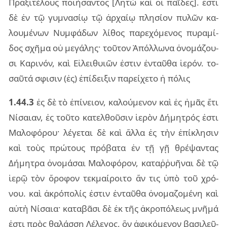
Πρα­ξι­τέ­λους ποι­ή­σαν­τος [Λητὼ καὶ οἱ παῖ­δες]. ἔστι
δὲ ἐν τῷ γυ­μνα­σίῳ τῷ ἀρ­χαίῳ πλη­σί­ον πυ­λῶν κα­
λου­μέ­νων Νυμ­φά­δων λί­θος πα­ρε­χό­με­νος πυ­ρα­μί­
δος σχῆ­μα οὐ με­γά­λης· τοῦ­τον Ἀπόλ­λω­να ὀνο­μά­ζου­
σι Καρι­νόν, καὶ Εἰλει­θυιῶν ἐστιν ἐν­ταῦ­θα ἱε­ρόν. το­
σαῦ­τά σφι­σιν (ἐς) ἐπί­δει­ξιν πα­ρεί­χε­το ἡ πό­λις
1.44.3
ἐς δὲ τὸ ἐπί­νειον, κα­λού­με­νον καὶ ἐς ἡμᾶς ἔτι
Νίσαιαν, ἐς τοῦ­το κα­τελ­θοῦ­σιν ἱε­ρὸν Δήμη­τρός ἐστι
Μαλο­φό­ρου· λέ­γε­ται δὲ καὶ ἄλλα ἐς τὴν ἐπί­κλη­σιν
καὶ τοὺς πρώ­τους πρό­βα­τα ἐν τῇ γῇ θρέ­ψαν­τας
Δήμη­τρα ὀνο­μά­σαι Μαλο­φό­ρον, κα­ταῤ­ῥυ­ῆ­ναι δὲ τῷ
ἱερῷ τὸν ὄρο­φον τε­κμαί­ροι­το ἄν τις ὑπὸ τοῦ χρό­
νου. καὶ ἀκρό­πο­λίς ἐστιν ἐν­ταῦ­θα ὀνο­μα­ζο­μέ­νη καὶ
αὐτὴ Νίσαια· κα­τα­βᾶ­σι δὲ ἐκ τῆς ἀκρο­πό­λε­ως μνῆ­μά
ἐστι πρὸς θα­λάσ­σῃ Λέλε­γος, ὃν ἀφι­κό­με­νον βα­σι­λεῦ­