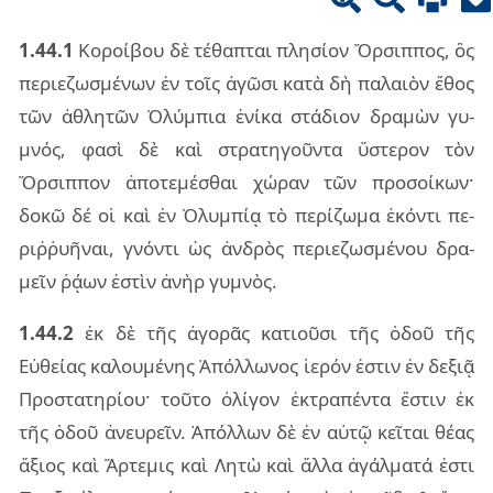
1.44.1
Κοροί­βου δὲ τέ­θα­πται πλη­σί­ον Ὄρσιπ­πος, ὃς
πε­ριε­ζω­σμέ­νων ἐν τοῖς ἀγῶ­σι κατὰ δὴ πα­λαιὸν ἔθος
τῶν ἀθλη­τῶν Ὀλύμ­πια ἐνί­κα στά­διον δρα­μὼν γυ­
μνός, φασὶ δὲ καὶ στρα­τη­γοῦν­τα ὕστε­ρον τὸν
Ὄρσιπ­πον ἀπο­τε­μέ­σθαι χώ­ραν τῶν προ­σοί­κων·
δοκῶ δέ οἱ καὶ ἐν Ὀλυμ­πίᾳ τὸ πε­ρί­ζω­μα ἑκόν­τι πε­
ριῤ­ῥυ­ῆ­ναι, γνόν­τι ὡς ἀν­δρὸς πε­ριε­ζω­σμέ­νου δρα­
μεῖν ῥᾴων ἐστὶν ἀνὴρ γυ­μνὸς.
1.44.2
ἐκ δὲ τῆς ἀγο­ρᾶς κα­τιοῦ­σι τῆς ὁδοῦ τῆς
Εὐθεί­ας κα­λου­μέ­νης Ἀπόλ­λω­νος ἱε­ρόν ἐστιν ἐν δε­ξιᾷ
Προ­στα­τη­ρί­ου· τοῦ­το ὀλί­γον ἐκτρα­πέν­τα ἔστιν ἐκ
τῆς ὁδοῦ ἀνευ­ρεῖν. Ἀπόλ­λων δὲ ἐν αὐτῷ κεῖ­ται θέας
ἄξιος καὶ Ἄρτε­μις καὶ Λητὼ καὶ ἄλλα ἀγάλ­μα­τά ἐστι