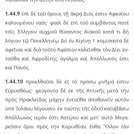
1.44.9
ἐπὶ δὲ τοῦ ὄρους τῇ ἄκρᾳ Διός ἐστιν Ἀφε­σί­ου
κα­λου­μέ­νου ναός· φασὶ δὲ ἐπὶ τοῦ συμ­βάν­τος ποτὲ
τοῖς Ἕλλη­σιν αὐχ­μοῦ θύ­σαν­τος Αἰα­κοῦ κατά τι δὴ
λό­γιον τῷ Πανελ­λη­νίῳ Διὶ ἐν Αἰγί­νῃ † κο­μί­σαν­τα δὲ
ἀφεῖ­ναι καὶ διὰ τοῦ­το Ἀφέ­σιον κα­λεῖ­σθαι τὸν Δία. ἐν­
ταῦ­θα καὶ Ἀφρο­δί­της ἄγαλ­μα καὶ Ἀπόλ­λω­νός ἐστι
καὶ Πανός.
1.44.10
προ­ελ­θοῦ­σι δὲ ἐς τὸ πρό­σω μνῆ­μά ἐστιν
Εὐρυ­σθέ­ως· φεύ­γον­τα δὲ ἐκ τῆς Ἀττι­κῆς μετὰ τὴν
πρὸς Ἡρα­κλεί­δας μά­χην ἐν­ταῦ­θα ἀπο­θα­νεῖν αὐ­τὸν
ὑπὸ Ἰολά­ου λέ­γου­σιν. ἐκ ταύ­της τῆς ὁδοῦ κα­τα­βᾶ­σιν
Ἀπόλ­λω­νος ἱε­ρόν ἐστι Λατῴ­ου καὶ μετ᾽ αὐτὸ Μεγα­
ρεῦ­σιν ὅροι πρὸς τὴν Κοριν­θί­αν, ἔνθα Ὕλλον τὸν