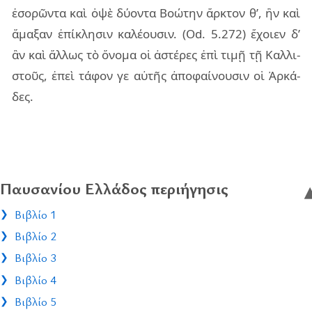
ἐσο­ρῶν­τα καὶ ὀψὲ δύ­ον­τα Βοώ­την ἄρ­κτον θ’, ἣν καὶ
ἅμα­ξαν ἐπί­κλη­σιν κα­λέ­ου­σιν. (Od. 5.272) ἔχοιεν δ’
ἂν καὶ ἄλ­λως τὸ ὄνο­μα οἱ ἀστέ­ρες ἐπὶ τιμῇ τῇ Καλ­λι­
στοῦς, ἐπεὶ τά­φον γε αὐ­τῆς ἀπο­φαί­νου­σιν οἱ Ἀρκά­
δες.
Παυσανίου Ελλάδος περιήγησις
Βιβλίο 1
Βιβλίο 2
Βιβλίο 3
Βιβλίο 4
Βιβλίο 5