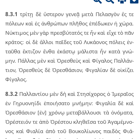
8.3.1
τρί­τῃ δὲ ὕστε­ρον γε­νεᾷ μετὰ Πελα­σγὸν ἔς τε
πό­λε­ων καὶ ἐς ἀν­θρώ­πων πλῆ­θος ἐπέ­δω­κεν ἡ χώρα.
Νύκτι­μος μὲν γὰρ πρε­σβύ­τα­τός τε ἦν καὶ εἶχε τὸ πᾶν
κρά­τος: οἱ δὲ ἄλ­λοι παῖ­δες τοῦ Λυκά­ο­νος πό­λεις ἐν­
ταῦ­θα ἔκτι­ζον ἔνθα ἑκά­στῳ μά­λι­στα ἦν κατὰ γνώ­
μην. Πάλ­λας μὲν καὶ Ὀρε­σθεὺς καὶ Φίγα­λος Παλ­λάν­
τιον, Ὀρε­σθεὺς δὲ Ὀρε­σθά­σιον, Φιγα­λί­αν δὲ οἰ­κί­ζει
Φίγα­λος.
8.3.2
Παλ­λαν­τί­ου μὲν δὴ καὶ Στη­σί­χο­ρος ὁ Ἱμε­ραῖ­ος
ἐν Γηρυο­νη­ί­δι ἐποι­ή­σα­το μνή­μην: Φιγα­λία δὲ καὶ
Ὀρε­σθά­σιον [ἐν] χρό­νῳ με­τα­βάλ­λου­σι τὰ ὀνό­μα­τα,
Ὀρέ­στειόν τε ἀπὸ Ὀρέ­στου κλη­θεῖ­σα τοῦ Ἀγα­μέ­μνο­
νος καὶ Φια­λία ἀπὸ τοῦ Βου­κο­λί­ω­νος παι­δὸς Φιά­