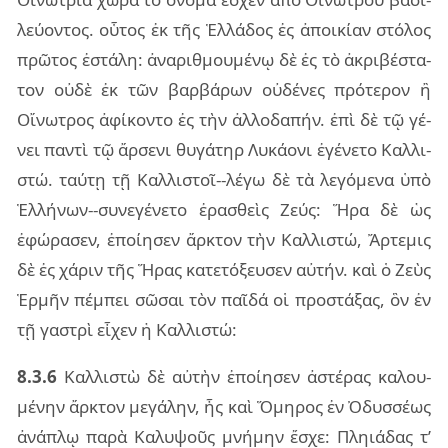
λεύ­ον­τος. οὗ­τος ἐκ τῆς Ἑλλά­δος ἐς ἀποι­κί­αν στό­λος
πρῶ­τος ἐστά­λη: ἀνα­ριθ­μου­μέ­νῳ δὲ ἐς τὸ ἀκρι­βέ­στα­
τον οὐδὲ ἐκ τῶν βαρ­βά­ρων οὐ­δέ­νες πρό­τε­ρον ἢ
Οἴνω­τρος ἀφί­κον­το ἐς τὴν ἀλ­λο­δα­πήν. ἐπὶ δὲ τῷ γέ­
νει παν­τὶ τῷ ἄρ­σε­νι θυ­γά­τηρ Λυκά­ο­νι ἐγέ­νε­το Καλ­λι­
στώ. ταύ­τῃ τῇ Καλ­λι­στοῖ--λέγω δὲ τὰ λε­γό­με­να ὑπὸ
Ἑλλή­νων--συ­νε­γέ­νε­το ἐρα­σθεὶς Ζεύς: Ἥρα δὲ ὡς
ἐφώ­ρα­σεν, ἐποί­η­σεν ἄρ­κτον τὴν Καλ­λι­στώ, Ἄρτε­μις
δὲ ἐς χά­ριν τῆς Ἥρας κα­τε­τό­ξευ­σεν αὐ­τήν. καὶ ὁ Ζεὺς
Ἑρμῆν πέμ­πει σῶ­σαι τὸν παῖ­δά οἱ προ­στά­ξας, ὃν ἐν
τῇ γα­στρὶ εἶ­χεν ἡ Καλ­λι­στώ:
8.3.6
Καλ­λι­στὼ δὲ αὐ­τὴν ἐποί­η­σεν ἀστέ­ρας κα­λου­
μέ­νην ἄρ­κτον με­γά­λην, ἧς καὶ Ὅμη­ρος ἐν Ὀδυσ­σέ­ως
ἀνά­πλῳ παρὰ Καλυ­ψοῦς μνή­μην ἔσχε: Πλη­ιά­δας τ’