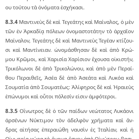
ου τού­του τὰ ὀνό­μα­τα ἐσχή­κα­σι.
8.3.4
Μαν­τι­νεὺς δὲ καὶ Τεγε­ά­της καὶ Μαί­να­λος, ὁ μὲν
τῶν ἐν Ἀρκα­δίᾳ πό­λε­ων ὀνο­μα­στο­τά­την τὸ ἀρ­χαῖ­ον
Μαί­να­λον, Τεγε­ά­της δὲ καὶ Μαν­τι­νεὺς Τεγέ­αν κτί­ζου­
σι καὶ Μαν­τί­νειαν. ὠνο­μά­σθη­σαν δὲ καὶ ἀπὸ Κρώ­
μου Κρῶ­μοι, καὶ Χαρι­σία Χαρί­σιον ἔχου­σα οἰ­κι­στήν,
Τρι­κό­λω­νοι δὲ ἀπὸ Τρι­κο­λώ­νου, καὶ ἀπὸ μὲν Περαί­
θου Περαι­θεῖς, Ἀσέα δὲ ἀπὸ Ἀσε­ά­τα καὶ Λυκόα καὶ
Σου­μα­τία ἀπὸ Σου­μα­τέ­ως: Ἀλί­φη­ρος δὲ καὶ Ἡραιεὺς
ἐπώ­νυ­μοι καὶ οὗ­τοι πό­λε­σίν εἰ­σιν ἀμ­φό­τε­ροι.
8.3.5
Οἴνω­τρος δὲ ὁ τῶν παί­δων νε­ώ­τα­τος Λυκά­ο­νι
ἀρ­σέ­νων Νύκτι­μον τὸν ἀδελ­φὸν χρή­μα­τα καὶ ἄν­
δρας αἰ­τή­σας ἐπε­ραιώ­θη ναυ­σὶν ἐς Ἰτα­λί­αν, καὶ ἡ
Οἰνω­τρία χώρα τὸ ὄνο­μα ἔσχεν ἀπὸ Οἰνώ­τρου βα­σι­