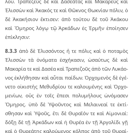
λου. Τρα­πε­ζεὺς δὲ καὶ Δασε­ά­τας καὶ Μακα­ρεὺς καὶ
Ἑλισ­σὼν καὶ Ἄκα­κός τε καὶ Θῶκνος Θωκνί­αν πό­λιν, ὁ
δὲ Ἀκα­κή­σιον ἔκτι­σεν: ἀπὸ τού­του δὲ τοῦ Ἀκά­κου
καὶ Ὅμη­ρος λόγῳ τῷ Ἀρκά­δων ἐς Ἑρμῆν ἐποί­η­σεν
ἐπί­κλη­σιν:
8.3.3
ἀπὸ δὲ Ἑλισ­σόν­τος ἥ τε πό­λις καὶ ὁ πο­τα­μὸς
Ἑλισ­σὼν τὰ ὀνό­μα­τα ἐσχή­κα­σιν, ὡσαύ­τως δὲ καὶ
Μακα­ρία τε καὶ Δασέα καὶ Τρα­πε­ζοῦς ἀπὸ τῶν Λυκά­ο­
νος ἐκλή­θη­σαν καὶ αὗ­ται παί­δων. Ὀρχο­με­νὸς δὲ ἐγέ­
νε­το οἰ­κι­στὴς Μεθυ­δρί­ου τε κα­λου­μέ­νης καὶ Ὀρχο­
με­νί­ων, οὓς ἐν τοῖς ἔπε­σι πο­λυ­μή­λους ὠνό­μα­σεν
Ὅμη­ρος. ὑπὸ δὲ Ὑψοῦν­τος καὶ Μελαι­νε­αί τε ἐκτί­
σθη­σαν καὶ Ὑψοῦς, ἔτι δὲ Θυραῖ­όν τε καὶ Αἱμο­νιαί:
δόξῃ δὲ τῇ Ἀρκά­δων καὶ ἡ Θυρέα ἐν τῇ Ἀργο­λί­δι γῇ
καὶ ὁ Θυρε­ά­της κα­λού­με­νος κόλ­πος ἀπὸ τοῦ Θυραί­