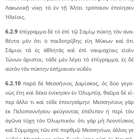
Λακω­νι­κῇ νίκῃ τὸ ἐν τῇ Ἄλτει τρό­παιον ἐποί­η­σεν
Ἠλεί­οις.
6.2.9
ἐπί­γραμ­μα δὲ τὸ ἐπὶ τῷ Σαμίῳ πύ­κτῃ τὸν ἀνα­
θέν­τα μὲν ὅτι ὁ παι­δο­τρί­βης εἴη Μύκων καὶ ὅτι
Σάμιοι τὰ ἐς ἀθλη­τὰς καὶ ἐπὶ ναυ­μα­χί­αις εἰ­σὶν
Ἰώνων ἄρι­στοι, τάδε μὲν λέ­γει τὸ ἐπί­γραμ­μα, ἐς δὲ
αὐ­τὸν τὸν πύ­κτην ἐσή­μαι­νεν οὐ­δέν.
6.2.10
παρὰ δὲ Μεσ­σή­νιος Δαμί­σκος, ὃς δύο γε­γο­
νὼς ἔτη καὶ δέκα ἐνί­κη­σεν ἐν Ὀλυμ­πίᾳ. θαῦ­μα δὲ εἴ­
περ ἄλλο τι καὶ τόδε ἐποι­η­σά­μην: Μεσ­ση­νί­ους γὰρ
ἐκ Πελο­πον­νή­σου φεύ­γον­τας ἐπέ­λι­πεν ἡ περὶ τὸν
ἀγῶ­να τύχη τὸν Ὀλυμ­πι­κόν. ὅτι γὰρ μὴ Λεον­τί­σκος
καὶ Σύμ­μα­χος τῶν ἐπὶ πορ­θμῷ Μεσ­ση­νί­ων, ἄλ­λος γε