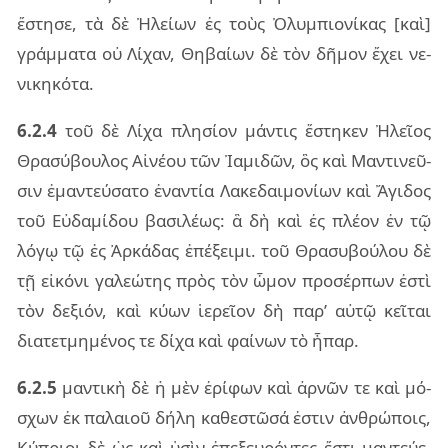
ἔστη­σε, τὰ δὲ Ἠλεί­ων ἐς τοὺς Ὀλυμ­πιο­νί­κας [καὶ]
γράμ­μα­τα οὐ Λίχαν, Θηβαί­ων δὲ τὸν δῆ­μον ἔχει νε­
νι­κη­κό­τα.
6.2.4
τοῦ δὲ Λίχα πλη­σί­ον μάν­τις ἕστη­κεν Ἠλεῖ­ος
Θρα­σύ­βου­λος Αἰνέ­ου τῶν Ἰαμι­δῶν, ὃς καὶ Μαν­τι­νεῦ­
σιν ἐμαν­τεύ­σα­το ἐναν­τία Λακε­δαι­μο­νί­ων καὶ Ἄγι­δος
τοῦ Εὐδα­μί­δου βα­σι­λέ­ως: ἃ δὴ καὶ ἐς πλέ­ον ἐν τῷ
λόγῳ τῷ ἐς Ἀρκά­δας ἐπέ­ξει­μι. τοῦ Θρα­συ­βού­λου δὲ
τῇ εἰ­κό­νι γα­λε­ώ­της πρὸς τὸν ὦμον προ­σέρ­πων ἐστὶ
τὸν δε­ξιόν, καὶ κύων ἱε­ρεῖ­ον δὴ παρ’ αὐτῷ κεῖ­ται
δια­τε­τμη­μέ­νος τε δίχα καὶ φαί­νων τὸ ἧπαρ.
6.2.5
μαν­τι­κὴ δὲ ἡ μὲν ἐρί­φων καὶ ἀρ­νῶν τε καὶ μό­
σχων ἐκ πα­λαιοῦ δήλη κα­θε­στῶ­σά ἐστιν ἀν­θρώ­ποις,
Κύπριοι δὲ ὡς καὶ ὑσὶν ἐπε­ξευ­ρόν­τες ἔστι μαν­τεύ­ε­