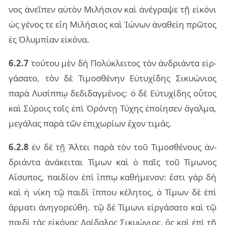
νος ἀνεῖ­πεν αὑ­τὸν Μιλή­σιον καὶ ἀνέ­γρα­ψε τῇ εἰ­κό­νι
ὡς γέ­νος τε εἴη Μιλή­σιος καὶ Ἰώνων ἀνα­θείη πρῶ­τος
ἐς Ὀλυμ­πί­αν εἰ­κό­να.
6.2.7
τού­του μὲν δὴ Πολύ­κλει­τος τὸν ἀν­δριάν­τα εἰρ­
γά­σα­το, τὸν δὲ Τιμο­σθέ­νην Εὐτυ­χί­δης Σικυώ­νιος
παρὰ Λυσίπ­πῳ δε­δι­δαγ­μέ­νος: ὁ δὲ Εὐτυ­χί­δης οὗ­τος
καὶ Σύροις τοῖς ἐπὶ Ὀρόν­τῃ Τύχης ἐποί­η­σεν ἄγαλ­μα,
με­γά­λας παρὰ τῶν ἐπι­χω­ρί­ων ἔχον τι­μάς.
6.2.8
ἐν δὲ τῇ Ἄλτει παρὰ τὸν τοῦ Τιμο­σθέ­νους ἀν­
δριάν­τα ἀνά­κει­ται Τίμων καὶ ὁ παῖς τοῦ Τίμω­νος
Αἴσυ­πος, παι­δί­ον ἐπὶ ἵππῳ κα­θή­με­νον: ἔστι γὰρ δὴ
καὶ ἡ νίκη τῷ παι­δὶ ἵπ­που κέ­λη­τος, ὁ Τίμων δὲ ἐπὶ
ἅρ­μα­τι ἀνη­γο­ρεύ­θη. τῷ δὲ Τίμω­νι εἰρ­γά­σα­το καὶ τῷ
παι­δὶ τὰς εἰ­κό­νας Δαί­δα­λος Σικυώ­νιος, ὃς καὶ ἐπὶ τῇ