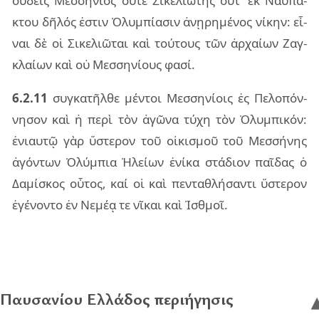
οὐ­δεὶς Μεσ­σή­νιος οὔτε Σικε­λιώ­της οὔτ’ ἐκ Ναυ­πά­
κτου δῆ­λός ἐστιν Ὀλυμ­πί­α­σιν ἀνῃ­ρη­μέ­νος νί­κην: εἶ­
ναι δὲ οἱ Σικε­λιῶ­ται καὶ τού­τους τῶν ἀρ­χαί­ων Ζαγ­
κλαί­ων καὶ οὐ Μεσ­ση­νί­ους φασί.
6.2.11
συγ­κα­τῆλ­θε μέν­τοι Μεσ­ση­νί­οις ἐς Πελο­πόν­
νη­σον καὶ ἡ περὶ τὸν ἀγῶ­να τύχη τὸν Ὀλυμ­πι­κόν:
ἐνιαυ­τῷ γὰρ ὕστε­ρον τοῦ οἰ­κι­σμοῦ τοῦ Μεσ­σή­νης
ἀγόν­των Ὀλύμ­πια Ἠλεί­ων ἐνί­κα στά­διον παῖ­δας ὁ
Δαμί­σκος οὗ­τος, καί οἱ καὶ πεν­τα­θλή­σαν­τι ὕστε­ρον
ἐγέ­νον­το ἐν Νεμέᾳ τε νῖ­και καὶ Ἰσθμοῖ.
Παυσανίου Ελλάδος περιήγησις