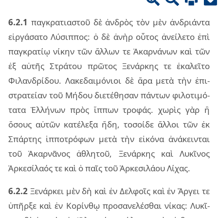
6.2.1
παγ­κρα­τια­στοῦ δὲ ἀν­δρὸς τὸν μὲν ἀν­δριάν­τα
εἰρ­γά­σα­το Λύσιπ­πος: ὁ δὲ ἀνὴρ οὗ­τος ἀνεί­λε­το ἐπὶ
παγ­κρα­τίῳ νί­κην τῶν ἄλ­λων τε Ἀκαρ­νά­νων καὶ τῶν
ἐξ αὐ­τῆς Στρά­του πρῶ­τος Ξενάρ­κης τε ἐκα­λεῖ­το
Φιλαν­δρί­δου. Λακε­δαι­μό­νιοι δὲ ἄρα μετὰ τὴν ἐπι­
στρα­τεί­αν τοῦ Μήδου διε­τέ­θη­σαν πάν­των φι­λο­τι­μό­
τα­τα Ἑλλή­νων πρὸς ἵπ­πων τρο­φάς. χω­ρὶς γὰρ ἢ
ὅσους αὐ­τῶν κα­τέ­λε­ξα ἤδη, το­σοί­δε ἄλ­λοι τῶν ἐκ
Σπάρ­της ἱπ­πο­τρό­φων μετὰ τὴν εἰ­κό­να ἀνά­κειν­ται
τοῦ Ἀκαρ­νᾶ­νος ἀθλη­τοῦ, Ξενάρ­κης καὶ Λυκῖ­νος
Ἀρκε­σί­λα­ός τε καὶ ὁ παῖς τοῦ Ἀρκε­σι­λά­ου Λίχας.
6.2.2
Ξενάρ­κει μὲν δὴ καὶ ἐν Δελ­φοῖς καὶ ἐν Ἄργει τε
ὑπῆρ­ξε καὶ ἐν Κορίν­θῳ προ­σα­νε­λέ­σθαι νί­κας: Λυκῖ­