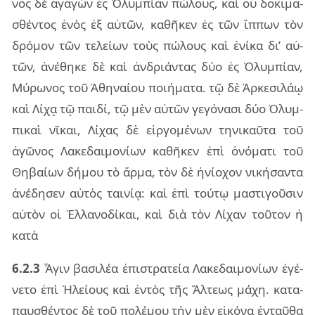
νος δὲ ἀγα­γὼν ἐς Ὀλυμ­πί­αν πώ­λους, καὶ οὐ δο­κι­μα­
σθέν­τος ἑνὸς ἐξ αὐ­τῶν, κα­θῆ­κεν ἐς τῶν ἵπ­πων τὸν
δρό­μον τῶν τε­λεί­ων τοὺς πώ­λους καὶ ἐνί­κα δι’ αὐ­
τῶν, ἀνέ­θη­κε δὲ καὶ ἀν­δριάν­τας δύο ἐς Ὀλυμ­πί­αν,
Μύρω­νος τοῦ Ἀθη­ναί­ου ποι­ή­μα­τα. τῷ δὲ Ἀρκε­σι­λάῳ
καὶ Λίχᾳ τῷ παι­δί, τῷ μὲν αὐ­τῶν γε­γό­να­σι δύο Ὀλυμ­
πι­καὶ νῖ­και, Λίχας δὲ εἰρ­γο­μέ­νων τη­νι­καῦ­τα τοῦ
ἀγῶ­νος Λακε­δαι­μο­νί­ων κα­θῆ­κεν ἐπὶ ὀνό­μα­τι τοῦ
Θηβαί­ων δή­μου τὸ ἅρμα, τὸν δὲ ἡνί­ο­χον νι­κή­σαν­τα
ἀνέ­δη­σεν αὐ­τὸς ται­νίᾳ: καὶ ἐπὶ τού­τῳ μα­στι­γοῦ­σιν
αὐ­τὸν οἱ Ἑλλα­νο­δί­και, καὶ διὰ τὸν Λίχαν τοῦ­τον ἡ
κατὰ
6.2.3
Ἆγιν βα­σι­λέα ἐπι­στρα­τεία Λακε­δαι­μο­νί­ων ἐγέ­
νε­το ἐπὶ Ἠλεί­ους καὶ ἐν­τὸς τῆς Ἄλτε­ως μάχη. κα­τα­
παυ­σθέν­τος δὲ τοῦ πο­λέ­μου τὴν μὲν εἰ­κό­να ἐν­ταῦ­θα