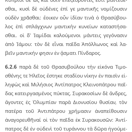
σθαι, κυσὶ δὲ οὐ­δέ­νες ἐπί γε μαν­τι­κῆς νο­μί­ζου­σιν
οὐ­δὲν χρᾶ­σθαι: ἔοι­κεν οὖν ἰδί­αν τινὰ ὁ Θρα­σύ­βου­
λος ἐπὶ σπλάγ­χνων μαν­τι­κὴν κυ­νεί­ων κα­τα­στή­σα­
σθαι. οἱ δ’ Ἰαμί­δαι κα­λού­με­νοι μάν­τεις γε­γό­να­σιν
ἀπὸ Ἰάμου: τὸν δὲ εἶ­ναι παῖ­δα Ἀπόλ­λω­νος καὶ λα­
βεῖν μαν­τι­κήν φη­σιν ἐν ᾄσμα­τι Πίν­δα­ρος.
6.2.6
παρὰ δὲ τοῦ Θρα­συ­βού­λου τὴν εἰ­κό­να Τιμο­
σθέ­νης τε Ἠλεῖ­ος ἕστη­κε στα­δί­ου νί­κην ἐν παι­σὶν εἰ­
λη­φὼς καὶ Μιλή­σιος Ἀντί­πα­τρος Κλει­νο­πά­τρου παῖ­
δας κα­τειρ­γα­σμέ­νος πύ­κτας. Συρα­κο­σί­ων δὲ ἄν­δρες,
ἄγον­τες ἐς Ὀλυμ­πί­αν παρὰ Διο­νυ­σί­ου θυ­σί­αν, τὸν
πα­τέ­ρα τοῦ Ἀντι­πά­τρου χρή­μα­σιν ἀνα­πεί­θου­σιν
ἀνα­γο­ρευ­θῆ­ναί οἱ τὸν παῖ­δα ἐκ Συρα­κου­σῶν: Ἀντί­
πα­τρος δὲ ἐν οὐ­δε­νὶ τοῦ τυ­ράν­νου τὰ δῶρα ἡγού­με­