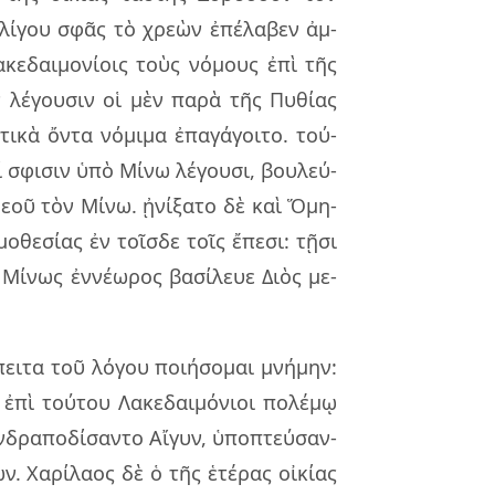
ὀλί­γου σφᾶς τὸ χρε­ὼν ἐπέ­λα­βεν ἀμ­
κε­δαι­μο­νί­οις τοὺς νό­μους ἐπὶ τῆς
τὸν λέ­γου­σιν οἱ μὲν παρὰ τῆς Πυθί­ας
ι­κὰ ὄντα νό­μι­μα ἐπα­γά­γοι­το. τού­
ί σφι­σιν ὑπὸ Μίνω λέ­γου­σι, βου­λεύ­
εοῦ τὸν Μίνω. ᾐνί­ξα­το δὲ καὶ Ὅμη­
­θε­σί­ας ἐν τοῖσ­δε τοῖς ἔπε­σι: τῇσι
 Μίνως ἐν­νέ­ω­ρος βα­σί­λευε Διὸς με­
ι­τα τοῦ λό­γου ποι­ή­σο­μαι μνή­μην:
. ἐπὶ τού­του Λακε­δαι­μό­νιοι πο­λέ­μῳ
ν­δρα­πο­δί­σαν­το Αἴγυν, ὑπο­πτεύ­σαν­
. Χαρί­λα­ος δὲ ὁ τῆς ἑτέ­ρας οἰ­κί­ας