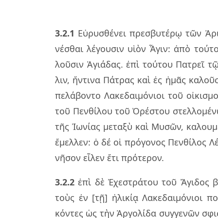
3.2.1
Εὐρυ­σθέ­νει πρε­σβυ­τέ­ρῳ τῶν Ἀρι­
νέ­σθαι λέ­γου­σιν υἱὸν Ἆγιν: ἀπὸ τού­τ
λοῦ­σιν Ἀγιά­δας. ἐπὶ τού­του Πατρεῖ τῷ
λιν, ἥν­τι­να Πάτρας καὶ ἐς ἡμᾶς κα­λοῦ
πε­λά­βον­το Λακε­δαι­μό­νιοι τοῦ οἰ­κι­
τοῦ Πεν­θί­λου τοῦ Ὀρέ­στου στελ­λο­μέ­ν
τῆς Ἰωνί­ας με­τα­ξὺ καὶ Μυσῶν, κα­λου­μέ
ἔμελ­λεν: ὁ δέ οἱ πρό­γο­νος Πεν­θί­λος
νῆ­σον εἷ­λεν ἔτι πρό­τε­ρον.
3.2.2
ἐπὶ δὲ Ἐχε­στρά­του τοῦ Ἄγι­δος βα
τοὺς ἐν [τῇ] ἡλι­κίᾳ Λακε­δαι­μό­νιοι ποι
κόν­τες ὡς τὴν Ἀργο­λί­δα συγ­γε­νῶν σφι