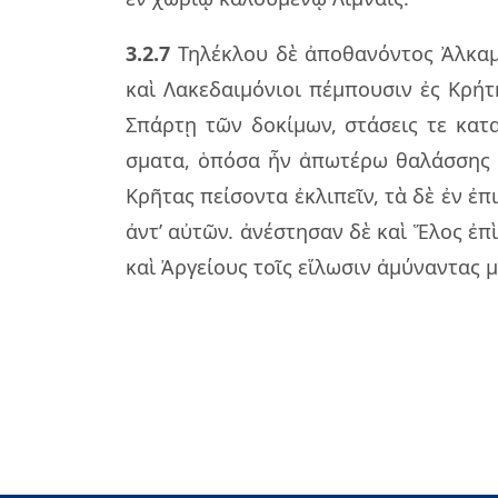
3.2.7
Τηλέ­κλου δὲ ἀπο­θα­νόν­τος Ἀλκα­
καὶ Λακε­δαι­μό­νιοι πέμ­που­σιν ἐς Κρή
Σπάρ­τῃ τῶν δο­κί­μων, στά­σεις τε κα­τ
σμα­τα, ὁπό­σα ἦν ἀπω­τέ­ρω θα­λάσ­σης
Κρῆ­τας πεί­σον­τα ἐκλι­πεῖν, τὰ δὲ ἐν ἐπ
ἀντ’ αὐ­τῶν. ἀνέ­στη­σαν δὲ καὶ Ἕλος ἐπ
καὶ Ἀργεί­ους τοῖς εἵ­λω­σιν ἀμύ­ναν­τας μ