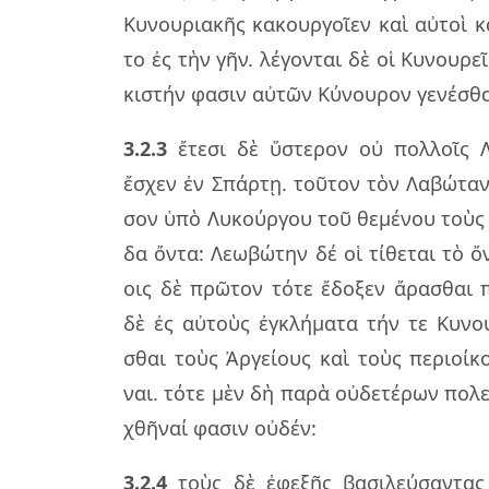
Κυνου­ρια­κῆς κα­κουρ­γοῖ­εν καὶ αὐ­τοὶ 
το ἐς τὴν γῆν. λέ­γον­ται δὲ οἱ Κυνου­ρεῖς
κι­στήν φα­σιν αὐ­τῶν Κύνου­ρον γε­νέ­σθ
3.2.3
ἔτε­σι δὲ ὕστε­ρον οὐ πολ­λοῖς 
ἔσχεν ἐν Σπάρ­τῃ. τοῦ­τον τὸν Λαβώ­τα
σον ὑπὸ Λυκούρ­γου τοῦ θε­μέ­νου τοὺς ν
δα ὄντα: Λεω­βώ­την δέ οἱ τί­θε­ται τὸ ὄ
οις δὲ πρῶ­τον τότε ἔδο­ξεν ἄρα­σθαι π
δὲ ἐς αὐ­τοὺς ἐγ­κλή­μα­τα τήν τε Κυνου
σθαι τοὺς Ἀργεί­ους καὶ τοὺς πε­ριοί­κ
ναι. τότε μὲν δὴ παρὰ οὐ­δε­τέ­ρων πο­λ
χθῆ­ναί φα­σιν οὐ­δέν:
3.2.4
τοὺς δὲ ἐφε­ξῆς βα­σι­λεύ­σαν­τας