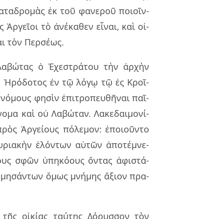
κα­τα­δρο­μὰς ἐκ τοῦ φα­νε­ροῦ ποιοῖν­
 Ἀργεῖ­οι τὸ ἀνέ­κα­θεν εἶ­ναι, καὶ οἰ­
αι τὸν Περ­σέ­ως.
Λαβώ­τας ὁ Ἐχε­στρά­του τὴν ἀρ­χὴν
ν Ἡρό­δο­τος ἐν τῷ λόγῳ τῷ ἐς Κροῖ­
ό­μους φη­σὶν ἐπι­τρο­πευ­θῆ­ναι παῖ­
νο­μα καὶ οὐ Λαβώ­ταν. Λακε­δαι­μο­νί­
ρὸς Ἀργεί­ους πό­λε­μον: ἐποιοῦν­το
­ρια­κὴν ἑλόν­των αὑ­τῶν ἀπο­τέ­μνε­
ους σφῶν ὑπη­κό­ους ὄν­τας ἀφι­στά­
ε­μη­σάν­των ὅμως μνή­μης ἄξιον πρα­
 τῆς οἰ­κί­ας ταύ­της Δόρυσ­σον τὸν