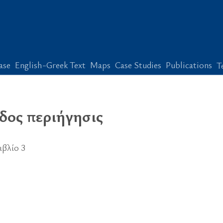
ase
English-Greek Text
Maps
Case Studies
Publications
T
δος περιήγησις
ιβλίο 3