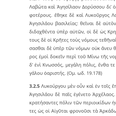
Λαβώ­τα καὶ Ἀγη­σί­λα­ον Δορύσ­σου δι’ 
φο­τέ­ρους. ἔθη­κε δὲ καὶ Λυκοῦρ­γος Λα
Ἀγη­σι­λά­ου βα­σι­λεί­ας: θεῖ­ναι δὲ αὐ­
δι­δα­χθέν­τα ὑπὲρ αὐ­τῶν, οἱ δὲ ὡς Κρη­τ
τους δὲ οἱ Κρῆ­τες τοὺς νό­μους τε­θῆ­να
σα­σθαι δὲ ὑπὲρ τῶν νό­μων οὐκ ἄνευ θ
ρος ἐμοὶ δο­κεῖν περὶ τοῦ Μίνω τῆς νο­μο
δ’ ἐνὶ Κνωσ­σός, με­γά­λη πό­λις, ἔνθα τε
γά­λου ὀα­ρι­στής. (Ομ. ωδ. 19.178)
3.2.5
Λυκούρ­γου μὲν οὖν καὶ ἐν τοῖς ἔπε
Ἀγη­σι­λά­ου δὲ παῖς ἐγέ­νε­το Ἀρχέ­λα­ος
κρα­τή­σαν­τες πό­λιν τῶν πε­ριοι­κί­δων ἠ
τες ὡς οἱ Αἰγῦ­ται φρο­νοῦ­σι τὰ Ἀρκά­δων