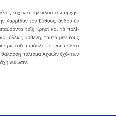
μέ­νης ἔσχεν ὁ Τηλέ­κλου τὴν ἀρ­χήν:
­την Χαρ­μί­δαν τὸν Εὔθυος, ἄν­δρα ἐν
α­παύ­σον­τα τοῖς Κρησὶ καὶ τὰ πο­λί­
 καὶ ἄλ­λως ἀσθε­νῆ, ταῦ­τα μὲν τοὺς
ι­καί­ρῳ τοῦ πα­ρά­πλου συ­νοι­κιοῦν­τα
ὶ θα­λάσ­σῃ πό­λι­σμα Ἀχαιῶν ἐχόν­των
άχῃ νι­κῶ­σιν.