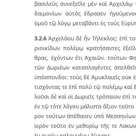
βα­σι­λεὺς συ­νε­ξεῖ­λε μὲν καὶ Ἀρχε­λά
δαι­μο­νί­ων αὐ­τὸς ἔδρα­σεν ἡγού­με­νο
ὁμοῦ τῷ λόγῳ με­τα­βάν­τι ἐς τοὺς Εὐρυ­π
3.2.6
Ἀρχε­λά­ου δὲ ἦν Τήλε­κλος: ἐπὶ τού
ριοι­κί­δων πο­λέ­μῳ κρα­τή­σαν­τες ἐξ
θρας, ἐχόν­των ἔτι Ἀχαιῶν. τού­των Φαρ
τῶν Δωριέ­ων κα­τα­πλα­γέν­τες ἀπελ­θεῖ
ὑπό­σπον­δοι: τοὺς δὲ Ἀμυ­κλαιεῖς οὐκ ἐξ
τι­σχόν­τας τε ἐπὶ πολὺ τῷ πο­λέ­μῳ καὶ ἔ
λοῦ­σι δὲ καὶ οἱ Δωριεῖς τρό­παιον ἐπὶ τ
ἐν τῷ τότε λό­γου μά­λι­στα ἄξιον τοῦ­το
ρον τού­των ἀπέ­θα­νεν ὑπὸ Μεσ­ση­νί­ων
ἱε­ρὸν τοῦ­το ἐν με­θο­ρίῳ τῆς τε Λακω­νι
ἐν χω­ρίῳ κα­λου­μέ­νῳ Λίμναις.