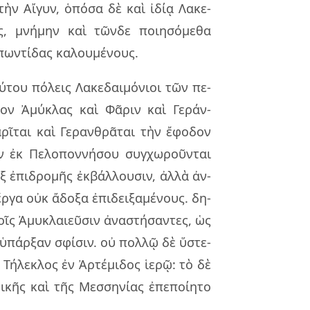
ῳ τὴν Αἴγυν, ὁπό­σα δὲ καὶ ἰδίᾳ Λακε­
ς, μνή­μην καὶ τῶν­δε ποι­η­σό­με­θα
ων­τί­δας κα­λου­μέ­νους.
­του πό­λεις Λακε­δαι­μό­νιοι τῶν πε­
εῖ­λον Ἀμύ­κλας καὶ Φᾶριν καὶ Γεράν­
ῖ­ται καὶ Γεραν­θρᾶ­ται τὴν ἔφο­δον
ν ἐκ Πελο­πον­νή­σου συγ­χω­ροῦν­ται
 ἐπι­δρο­μῆς ἐκ­βάλ­λου­σιν, ἀλλὰ ἀν­
ργα οὐκ ἄδο­ξα ἐπι­δει­ξα­μέ­νους. δη­
οῖς Ἀμυ­κλαιεῦ­σιν ἀνα­στή­σαν­τες, ὡς
 ὑπάρ­ξαν σφί­σιν. οὐ πολ­λῷ δὲ ὕστε­
 Τήλε­κλος ἐν Ἀρτέ­μι­δος ἱερῷ: τὸ δὲ
­κῆς καὶ τῆς Μεσ­ση­νί­ας ἐπε­ποί­η­το