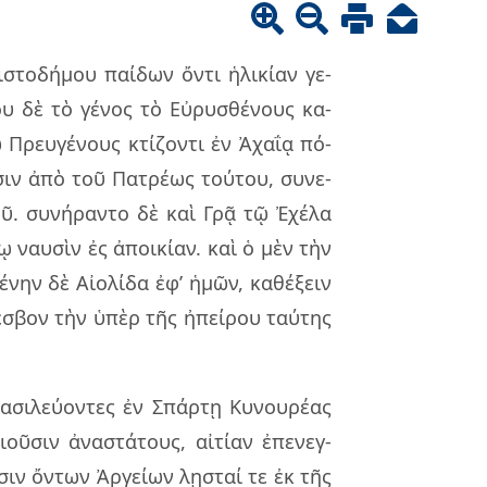
στο­δή­μου παί­δων ὄντι ἡλι­κί­αν γε­
ου δὲ τὸ γέ­νος τὸ Εὐρυ­σθέ­νους κα­
 Πρευ­γέ­νους κτί­ζον­τι ἐν Ἀχαΐᾳ πό­
­σιν ἀπὸ τοῦ Πατρέ­ως τού­του, συ­νε­
σμοῦ. συ­νή­ραν­το δὲ καὶ Γρᾷ τῷ Ἐχέλα
ῳ ναυ­σὶν ἐς ἀποι­κί­αν. καὶ ὁ μὲν τὴν
­νην δὲ Αἰο­λί­δα ἐφ’ ἡμῶν, κα­θέ­ξειν
 Λέσβον τὴν ὑπὲρ τῆς ἠπεί­ρου ταύ­της
­σι­λεύ­ον­τες ἐν Σπάρ­τῃ Κυνου­ρέ­ας
οῦ­σιν ἀνα­στά­τους, αἰ­τί­αν ἐπε­νεγ­
­σιν ὄν­των Ἀργεί­ων λῃ­σταί τε ἐκ τῆς