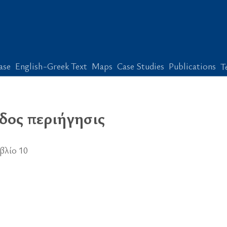
ase
English-Greek Text
Maps
Case Studies
Publications
T
δος περιήγησις
ιβλίο 10