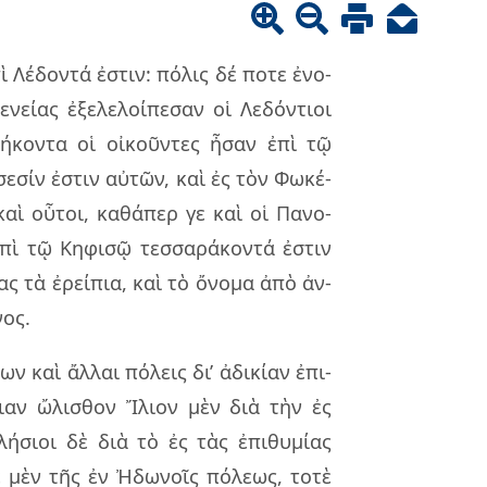
ὶ Λέδον­τά ἐστιν: πό­λις δέ ποτε ἐνο­
νεί­ας ἐξε­λε­λοί­πε­σαν οἱ Λεδόν­τιοι
ή­κον­τα οἱ οἰ­κοῦν­τες ἦσαν ἐπὶ τῷ
σε­σίν ἐστιν αὐ­τῶν, καὶ ἐς τὸν Φωκέ­
 καὶ οὗ­τοι, κα­θά­περ γε καὶ οἱ Πανο­
πὶ τῷ Κηφι­σῷ τεσ­σα­ρά­κον­τά ἐστιν
­ας τὰ ἐρεί­πια, καὶ τὸ ὄνο­μα ἀπὸ ἀν­
νος.
 καὶ ἄλ­λαι πό­λεις δι’ ἀδι­κί­αν ἐπι­
λειαν ὤλι­σθον Ἴλιον μὲν διὰ τὴν ἐς
ή­σιοι δὲ διὰ τὸ ἐς τὰς ἐπι­θυ­μί­ας
τε μὲν τῆς ἐν Ἠδω­νοῖς πό­λε­ως, τοτὲ