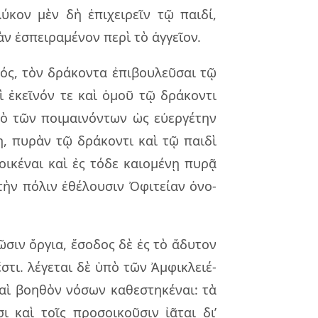
ύ­κον μὲν δὴ ἐπι­χει­ρεῖν τῷ παι­δί,
 ἐσπει­ρα­μέ­νον περὶ τὸ ἀγ­γεῖ­ον.
ς, τὸν δρά­κον­τα ἐπι­βου­λεῦ­σαι τῷ
καὶ ἐκεῖ­νόν τε καὶ ὁμοῦ τῷ δρά­κον­τι
πὸ τῶν ποι­μαι­νόν­των ὡς εὐ­ερ­γέ­την
η, πυ­ρὰν τῷ δρά­κον­τι καὶ τῷ παι­δὶ
ἐοι­κέ­ναι καὶ ἐς τόδε καιο­μέ­νῃ πυρᾷ
ὴν πό­λιν ἐθέ­λου­σιν Ὀφι­τεί­αν ὀνο­
­σιν ὄρ­για, ἔσο­δος δὲ ἐς τὸ ἄδυ­τον
στι. λέ­γε­ται δὲ ὑπὸ τῶν Ἀμφι­κλειέ­
ὶ βο­η­θὸν νό­σων κα­θε­στη­κέ­ναι: τὰ
ι καὶ τοῖς προ­σοι­κοῦ­σιν ἰᾶ­ται δι’