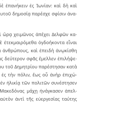
 δὲ ἐπα­νή­κειν ἐς Ἰωνί­αν: καὶ δὴ καὶ
υ­τοῦ δη­μο­σίᾳ πα­ρέ­σχε σφί­σιν ἀνα­
 ὥρᾳ χει­μῶ­νος ἀπέ­χει Δελ­φῶν κα­
ἐτε­κμαι­ρό­με­θα ὀγδο­ή­κον­τα εἶ­ναι
 ἀν­θρώ­πους, καὶ ἐπει­δὴ ἀνῳ­κί­σθη
­ας δεύ­τε­ρον σφᾶς ἔμελ­λεν ἐπι­λή­ψε­
ου τοῦ Δημη­τρί­ου πα­ρέ­στη­σαν κατὰ
ν ἐς τὴν πό­λιν, ἕως οὗ ἀνὴρ ἐπι­χώ­
ν ἡλι­κίᾳ τῶν πο­λι­τῶν συ­νέ­στη­σεν
Μακε­δό­νας μάχῃ ἠνάγ­κα­σεν ἀπελ­
­τὸν ἀντὶ τῆς εὐ­ερ­γε­σί­ας ταύ­της