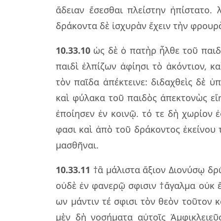
ἄδειαν ἔσε­σθαι πλεί­στην ἠπί­στα­το. λ
δρά­κον­τα δὲ ἰσχυ­ρὰν ἔχειν τὴν φρου­ρὰν
10.33.10
ὡς δὲ ὁ πα­τὴρ ἦλθε τοῦ παι­δό
παι­δὶ ἐλ­πί­ζων ἀφί­η­σι τὸ ἀκόν­τιον, 
τὸν παῖ­δα ἀπέ­κτει­νε: δι­δα­χθεὶς δὲ ὑ
καὶ φύ­λα­κα τοῦ παι­δὸς ἀπε­κτο­νὼς εἴ
ἐποί­η­σεν ἐν κοι­νῷ. τό τε δὴ χω­ρί­ον 
φασι καὶ ἀπὸ τοῦ δρά­κον­τος ἐκεί­νου τ
μα­σθῆ­ναι.
10.33.11
†ἃ μά­λι­στα ἄξιον Διο­νύ­σῳ δρῶ
οὐδὲ ἐν φα­νε­ρῷ σφι­σιν †ἄγαλ­μα οὐκ ἔ
ων μάν­τιν τέ σφι­σι τὸν θεὸν τοῦ­τον κα
μὲν δὴ νο­σή­μα­τα αὐ­τοῖς Ἀμφι­κλειεῦ­σ