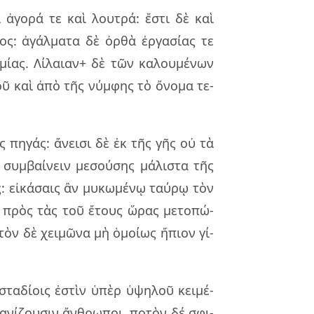
 ἀγο­ρά τε καὶ λου­τρά: ἔστι δὲ καὶ
ς: ἀγάλ­μα­τα δὲ ὀρθὰ ἐρ­γα­σί­ας τε
ο­μί­ας. Λίλαιαν+ δὲ τῶν κα­λου­μέ­νων
σοῦ καὶ ἀπὸ τῆς νύμ­φης τὸ ὄνο­μα τε­
ς πη­γάς: ἄνει­σι δὲ ἐκ τῆς γῆς οὐ τὰ
συμ­βαί­νειν με­σού­σης μά­λι­στα τῆς
ς: εἰ­κά­σαις ἂν μυ­κω­μέ­νῳ ταύ­ρῳ τὸν
ὶ πρὸς τὰς τοῦ ἔτους ὥρας με­το­πώ­
 τὸν δὲ χει­μῶ­να μὴ ὁμοί­ως ἤπιον γί­
στα­δί­οις ἐστὶν ὑπὲρ ὑψη­λοῦ κει­μέ­
­νί­ζου­σιν ἄν­θρω­ποι, πο­τὸν δέ σφι­