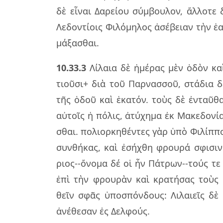
δὲ εἶ­ναι Δαρεί­ου σύμ­βου­λον, ἄλ­λο­τε
Λεδον­τί­οις Φιλό­μη­λος ἀσέ­βειαν τὴν ἑα
μά­ξα­σθαι.
10.33.3
Λίλαια δὲ ἡμέ­ρας μὲν ὁδὸν καὶ
τιοῦ­σι+ διὰ τοῦ Παρ­νασ­σοῦ, στά­δια δὲ 
τῆς ὁδοῦ καὶ ἑκα­τόν. τοὺς δὲ ἐν­ταῦ­θα
αὐ­τοῖς ἡ πό­λις, ἀτύ­χη­μα ἐκ Μακε­δο­νί
σθαι. πο­λιορ­κη­θέν­τες γὰρ ὑπὸ Φιλίπ­π
συν­θή­κας, καὶ ἐσή­χθη φρου­ρά σφι­σι
ριος--ὄνο­μα δέ οἱ ἦν Πάτρων--τούς τε ἐ
ἐπὶ τὴν φρου­ρὰν καὶ κρα­τή­σας τοὺς 
θεῖν σφᾶς ὑπο­σπόν­δους: Λιλαιεῖς δὲ αὐ
ἀνέ­θε­σαν ἐς Δελ­φούς.