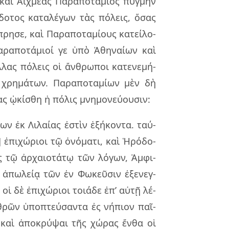
καὶ Αἰχ­μέ­ας Παρα­πο­τά­μιος πυγ­μὴν
δο­τος κα­τα­λέ­γων τὰς πό­λεις, ὅσας
ρη­σε, καὶ Παρα­πο­τα­μί­ους κα­τεί­λο­
αρα­πο­τά­μιοί γε ὑπὸ Ἀθη­ναί­ων καὶ
λας πό­λεις οἱ ἄν­θρω­ποι κα­τε­νε­μή­
χρη­μά­των. Παρα­πο­τα­μί­ων μὲν δὴ
 ᾠκί­σθη ἡ πό­λις μνη­μο­νεύ­ου­σιν:
ων ἐκ Λιλαί­ας ἐστὶν ἑξή­κον­τα. ταύ­
 ἐπι­χώ­ριοι τῷ ὀνό­μα­τι, καὶ Ἡρό­δο­
ς τῷ ἀρ­χαιο­τά­τῳ τῶν λό­γων, Ἀμφι­
ν ἀπω­λείᾳ τῶν ἐν Φωκεῦ­σιν ἐξε­νεγ­
οἱ δὲ ἐπι­χώ­ριοι τοιά­δε ἐπ’ αὐτῇ λέ­
χθρῶν ὑπο­πτεύ­σαν­τα ἐς νή­πιον παῖ­
ν, καὶ ἀπο­κρύ­ψαι τῆς χώ­ρας ἔνθα οἱ