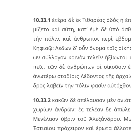
10.33.1
ἑτέ­ρα δὲ ἐκ Τιθο­ρέ­ας ὁδὸς ἡ ἐπ
μί­ζε­το καὶ αὕτη, κατ’ ἐμὲ δὲ ὑπὸ ἀσθε­
τὴν πό­λιν, καὶ ἄν­θρω­ποι περὶ ἑβδο­μ
Κηφι­σῷ: Λέδων δ’ οὖν ὄνο­μα ταῖς οἰ­κή­
ων σύλ­λο­γον κοι­νὸν τε­λεῖν ἠξί­ων­ται
πεῖς. τῶν δὲ ἀν­θρώ­πων οἳ οἰ­κοῦ­σιν ἐ
ἀνω­τέ­ρω στα­δί­οις Λέδον­τος τῆς ἀρ­χαί
δρὸς λα­βεῖν τὴν πό­λιν φα­σὶν αὐ­τό­χθο­
10.33.2
κα­κῶν δὲ ἀπέ­λαυ­σαν μὲν ἀνιά­των
χω­ρί­ων ἀν­δρῶν: ἐς τε­λέ­αν δὲ ἀπώ­
Μενέ­λα­ον ὕβριν τοῦ Ἀλε­ξάν­δρου, Μιλ
Ἑστιαί­ου πρό­χει­ρον καὶ ἔρω­τα ἄλ­λο­