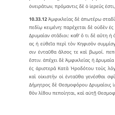
ὀνει­ρά­των, πρό­μαν­τις δὲ ὁ ἱε­ρεύς ἐστ
10.33.12
Ἀμφι­κλεί­ας δὲ ἀπω­τέ­ρω στα­δί­
πε­δίῳ κει­μέ­νη: πα­ρέ­χε­ται δὲ οὐ­δὲν ἐς
Δρυ­μαί­αν στά­διοι: καθ’ ὅ τι δὲ αὕτη ἡ 
ας ἡ εὐ­θεῖα περὶ τὸν Κηφι­σὸν συμ­μί­σ
σιν ἐν­ταῦ­θα ἄλ­σος τε καὶ βω­μοί. πε­
ἔστιν. ἀπέ­χει δὲ Ἀμφι­κλεί­ας ἡ Δρυ­μαία 
ἐς ἀρι­στε­ρά Κατὰ Ἡρο­δό­του τοὺς λό­γ
καὶ οἰ­κι­στὴν οἱ ἐν­ταῦ­θα γε­νέ­σθαι 
Δήμη­τρος δὲ Θεσμο­φό­ρου Δρυ­μαί­οις ἱε
θὸν λί­θου πε­ποί­η­ται, καὶ αὐτῇ Θεσμο­φ