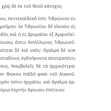
ι, χρῷ δὲ ἐκ τοῦ θεοῦ κά­το­χος.
οις πεν­τε­καί­δε­κά ἐστι Τιθρώ­νιον ἐν
 μνή­μην. ἐκ Τιθρω­νί­ου δὲ εἴ­κο­σιν ἐς
ὁδὸς καὶ ἡ ἐς Δρυ­μαί­αν ἐξ Ἀμφι­κλεί­
γου­σιν, ἔστιν Ἀπόλ­λω­νος Τιθρω­νεῦ­
ποί­η­ται δὲ καὶ ναός: ἄγαλ­μα δὲ οὐκ
στα­δί­ους ὀγδο­ή­κον­τα ἀπο­τρα­πέν­τι
ους, Ναυ­βο­λεῖς δὲ τὰ ἀρ­χαιό­τε­ρα:
σφί­σι Φώκου παῖ­δά φασι τοῦ Αἰα­κοῦ.
­ρόν ἐστιν ἀρ­χαῖ­ον, καὶ ἄγαλ­μα ὀρ­
ό­ρια ἑορ­τὴν ἄγου­σιν ἐπέ­τειον.