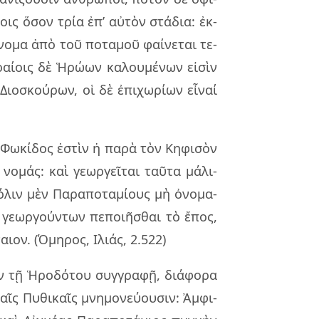
νοις ὅσον τρία ἐπ’ αὐ­τὸν στά­δια: ἐκ­
νο­μα ἀπὸ τοῦ πο­τα­μοῦ φαί­νε­ται τε­
αί­οις δὲ Ἡρώων κα­λου­μέ­νων εἰ­σὶν
ιο­σκού­ρων, οἱ δὲ ἐπι­χω­ρί­ων εἶ­ναί
ῆς Φωκί­δος ἐστὶν ἡ παρὰ τὸν Κηφι­σὸν
νο­μάς: καὶ γε­ωρ­γεῖ­ται ταῦ­τα μά­λι­
­λιν μὲν Παρα­πο­τα­μί­ους μὴ ὀνο­μα­
ε­ωρ­γούν­των πε­ποι­ῆ­σθαι τὸ ἔπος,
αιον. (Όμη­ρος, Ιλιάς, 2.522)
 τῇ Ἡρο­δό­του συγ­γρα­φῇ, διά­φο­ρα
αῖς Πυθι­καῖς μνη­μο­νεύ­ου­σιν: Ἀμφι­