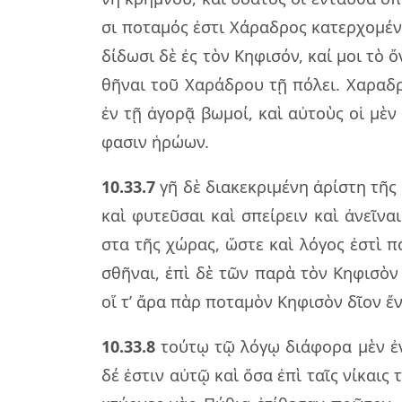
σι πο­τα­μός ἐστι Χάρα­δρος κα­τερ­χο­μέ­
δί­δω­σι δὲ ἐς τὸν Κηφι­σόν, καί μοι τὸ ὄ
θῆ­ναι τοῦ Χαρά­δρου τῇ πό­λει. Χαρα­δρ
ἐν τῇ ἀγο­ρᾷ βω­μοί, καὶ αὐ­τοὺς οἱ μὲν Δ
φα­σιν ἡρώ­ων.
10.33.7
γῆ δὲ δια­κε­κρι­μέ­νη ἀρί­στη τ
καὶ φυ­τεῦ­σαι καὶ σπεί­ρειν καὶ ἀνεῖ­ναι 
στα τῆς χώ­ρας, ὥστε καὶ λό­γος ἐστὶ πό
σθῆ­ναι, ἐπὶ δὲ τῶν παρὰ τὸν Κηφι­σὸν γ
οἵ τ’ ἄρα πὰρ πο­τα­μὸν Κηφι­σὸν δῖον ἔν
10.33.8
τού­τῳ τῷ λόγῳ διά­φο­ρα μὲν ἐν
δέ ἐστιν αὐτῷ καὶ ὅσα ἐπὶ ταῖς νί­καις τ