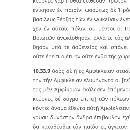
κτύ­ο­νες γὰρ Πύθια ἐτί­θε­σαν πρῶ­τον, 
ἐνί­κη­σεν ἐν παι­σίν: ὡσαύ­τως δὲ Ἡρό­
βα­σι­λεὺς Ξέρ­ξης τῶν ἐν Φωκεῦ­σιν ἐνέ­π
χεν ἐν αὐ­ταῖς πό­λιν. οὐ μέν­τοι οἱ Π
Βοιω­τῶν ἀνῳ­κί­σθη­σαν, ἀλλὰ ἐς τὰς ἄλ­
θη­σαν ὑπό τε ἀσθε­νεί­ας καὶ σπά­νει 
οὔτε ἐρεί­πια ἔτι ἦν οὔτε ἔνθα τῆς χώ­ρας
10.33.9
ὁδὸς δὲ ἡ ἐς Ἀμφί­κλειαν στα­δί­
την τὴν Ἀμφί­κλειαν ἐλυ­μή­ναν­το οἱ [τε]
τος μὲν Ἀμφί­καιαν ἐκά­λε­σεν ἑπό­με­νο
κτύ­ο­νες δὲ δόγ­μα ἐπὶ τῇ τῶν πό­λε­ω
κόν­τες ὄνο­μα ἔθεν­το αὐτῇ Ἀμφί­κλειαν. 
γου­σι: δυ­νά­στην ἄν­δρα ἐπι­βου­λὴν ἐ
δα κα­τα­θέ­σθαι τὸν παῖ­δα ἐς ἀγ­γεῖ­ο