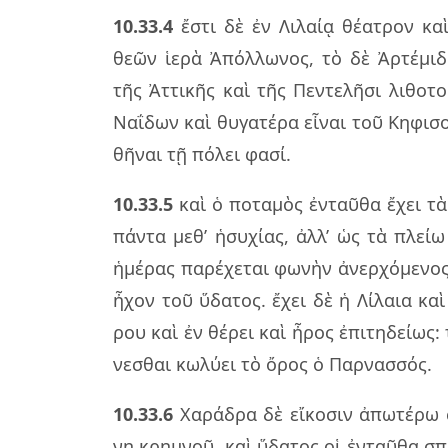
10.33.4
ἔστι δὲ ἐν Λιλαίᾳ θέ­α­τρον καὶ
θεῶν ἱερὰ Ἀπόλ­λω­νος, τὸ δὲ Ἀρτέ­μι­δο
τῆς Ἀττι­κῆς καὶ τῆς Πεν­τε­λῆ­σι λι­θο­τ
Ναΐ­δων καὶ θυ­γα­τέ­ρα εἶ­ναι τοῦ Κηφι­
θῆ­ναι τῇ πό­λει φασί.
10.33.5
καὶ ὁ πο­τα­μὸς ἐν­ταῦ­θα ἔχει τὰ
πάν­τα μεθ’ ἡσυ­χί­ας, ἀλλ’ ὡς τὰ πλείω 
ἡμέ­ρας πα­ρέ­χε­ται φω­νὴν ἀνερ­χό­με­νο
ἦχον τοῦ ὕδα­τος. ἔχει δὲ ἡ Λίλαια κα
ρου καὶ ἐν θέ­ρει καὶ ἦρος ἐπι­τη­δεί­ως:
νε­σθαι κω­λύ­ει τὸ ὄρος ὁ Παρ­νασ­σός.
10.33.6
Χαρά­δρα δὲ εἴ­κο­σιν ἀπω­τέ­ρω 
νη κρη­μνοῦ, καὶ ὕδα­τος οἱ ἐν­ταῦ­θα σπα