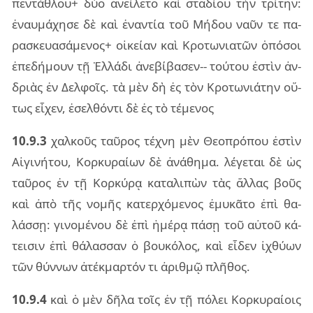
πεν­τά­θλου+ δύο ἀνεί­λε­το καὶ στα­δί­ου τὴν τρί­την:
ἐναυ­μά­χη­σε δὲ καὶ ἐναν­τία τοῦ Μήδου ναῦν τε πα­
ρα­σκευα­σά­με­νος+ οἰ­κεί­αν καὶ Κρο­τω­νια­τῶν ὁπό­σοι
ἐπε­δή­μουν τῇ Ἑλλά­δι ἀνε­βί­βα­σεν-- τού­του ἐστὶν ἀν­
δριὰς ἐν Δελ­φοῖς. τὰ μὲν δὴ ἐς τὸν Κρο­τω­νιά­την οὕ­
τως εἶ­χεν, ἐσελ­θόν­τι δὲ ἐς τὸ τέ­με­νος
10.9.3
χαλ­κοῦς ταῦ­ρος τέ­χνη μὲν Θεο­πρό­που ἐστὶν
Αἰγι­νή­του, Κορ­κυ­ραί­ων δὲ ἀνά­θη­μα. λέ­γε­ται δὲ ὡς
ταῦ­ρος ἐν τῇ Κορ­κύ­ρᾳ κα­τα­λι­πὼν τὰς ἄλ­λας βοῦς
καὶ ἀπὸ τῆς νο­μῆς κα­τερ­χό­με­νος ἐμυ­κᾶ­το ἐπὶ θα­
λάσ­σῃ: γι­νο­μέ­νου δὲ ἐπὶ ἡμέ­ρᾳ πάσῃ τοῦ αὐ­τοῦ κά­
τει­σιν ἐπὶ θά­λασ­σαν ὁ βου­κό­λος, καὶ εἶ­δεν ἰχθύ­ων
τῶν θύν­νων ἀτέ­κμαρ­τόν τι ἀριθ­μῷ πλῆ­θος.
10.9.4
καὶ ὁ μὲν δῆλα τοῖς ἐν τῇ πό­λει Κορ­κυ­ραί­οις