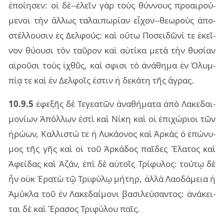
ἐποί­η­σεν: οἱ δὲ--ἑλεῖν γὰρ τοὺς θύν­νους προ­αι­ρού­
με­νοι τὴν ἄλ­λως τα­λαι­πω­ρί­αν εἶ­χον--θε­ω­ροὺς ἀπο­
στέλ­λου­σιν ἐς Δελ­φούς: καὶ οὕτω Ποσει­δῶ­νί τε ἐκεῖ­
νον θύ­ου­σι τὸν ταῦ­ρον καὶ αὐ­τί­κα μετὰ τὴν θυ­σί­αν
αἱ­ροῦ­σι τοὺς ἰχθῦς, καί σφι­σι τὸ ἀνά­θη­μα ἐν Ὀλυμ­
πίᾳ τε καὶ ἐν Δελ­φοῖς ἐστιν ἡ δε­κά­τη τῆς ἄγρας.
10.9.5
ἐφε­ξῆς δὲ Τεγε­α­τῶν ἀνα­θή­μα­τα ἀπὸ Λακε­δαι­
μο­νί­ων Ἀπόλ­λων ἐστὶ καὶ Νίκη καὶ οἱ ἐπι­χώ­ριοι τῶν
ἡρώ­ων, Καλ­λι­στώ τε ἡ Λυκά­ο­νος καὶ Ἀρκὰς ὁ ἐπώ­νυ­
μος τῆς γῆς καὶ οἱ τοῦ Ἀρκά­δος παῖ­δες Ἔλα­τος καὶ
Ἀφεί­δας καὶ Ἀζάν, ἐπὶ δὲ αὐ­τοῖς Τρί­φυ­λος: τού­τῳ δὲ
ἦν οὐκ Ἐρατὼ τῷ Τρι­φύ­λῳ μή­τηρ, ἀλλὰ Λαο­δά­μεια ἡ
Ἀμύ­κλα τοῦ ἐν Λακε­δαί­μο­νι βα­σι­λεύ­σαν­τος: ἀνά­κει­
ται δὲ καὶ Ἔρα­σος Τρι­φύ­λου παῖς.