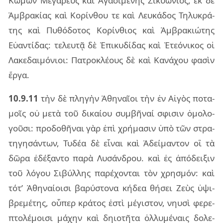
Κώμων Μεγα­ρεὺς καὶ Ἀγα­σι­μέ­νης Σικυώ­νιος, ἐκ δὲ
Ἀμβρα­κί­ας καὶ Κορίν­θου τε καὶ Λευ­κά­δος Τηλυ­κρά­
της καὶ Πυθό­δο­τος Κορίν­θιος καὶ Ἀμβρα­κιώ­της
Εὐαν­τί­δας: τε­λευ­τᾷ δὲ Ἐπι­κυ­δί­δας καὶ Ἐτε­ό­νι­κος οἱ
Λακε­δαι­μό­νιοι: Πατρο­κλέ­ους δὲ καὶ Κανά­χου φα­σὶν
ἔργα.
10.9.11
τὴν δὲ πλη­γὴν Ἀθη­ναῖ­οι τὴν ἐν Αἰγὸς πο­τα­
μοῖς οὐ μετὰ τοῦ δι­καί­ου συμ­βῆ­ναί σφι­σιν ὁμο­λο­
γοῦ­σι: προ­δο­θῆ­ναι γὰρ ἐπὶ χρή­μα­σιν ὑπὸ τῶν στρα­
τη­γη­σάν­των, Τυδέα δὲ εἶ­ναι καὶ Ἀδεί­μαν­τον οἳ τὰ
δῶρα ἐδέ­ξαν­το παρὰ Λυσάν­δρου. καὶ ἐς ἀπό­δει­ξιν
τοῦ λό­γου Σιβύλ­λης πα­ρέ­χον­ται τὸν χρη­σμόν: καὶ
τότ’ Ἀθη­ναί­οι­σι βα­ρύ­στο­να κή­δεα θή­σει Ζεὺς ὑψι­
βρε­μέ­της, οὗ­περ κρά­τος ἐστὶ μέ­γι­στον, νηυ­σὶ φε­ρε­
πτο­λέ­μοι­σι μά­χην καὶ δη­ιο­τῆ­τα ὀλ­λυ­μέ­ναις δο­λε­