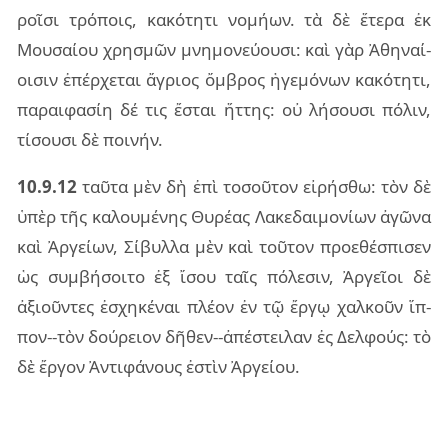
ροῖ­σι τρό­ποις, κα­κό­τη­τι νο­μή­ων. τὰ δὲ ἕτε­ρα ἐκ
Μου­σαί­ου χρη­σμῶν μνη­μο­νεύ­ου­σι: καὶ γὰρ Ἀθη­ναί­
οι­σιν ἐπέρ­χε­ται ἄγριος ὄμ­βρος ἡγε­μό­νων κα­κό­τη­τι,
πα­ραι­φα­σίη δέ τις ἔσται ἥτ­της: οὐ λή­σου­σι πό­λιν,
τί­σου­σι δὲ ποι­νήν.
10.9.12
ταῦ­τα μὲν δὴ ἐπὶ το­σοῦ­τον εἰ­ρή­σθω: τὸν δὲ
ὑπὲρ τῆς κα­λου­μέ­νης Θυρέ­ας Λακε­δαι­μο­νί­ων ἀγῶ­να
καὶ Ἀργεί­ων, Σίβυλ­λα μὲν καὶ τοῦ­τον προ­ε­θέ­σπι­σεν
ὡς συμ­βή­σοι­το ἐξ ἴσου ταῖς πό­λε­σιν, Ἀργεῖ­οι δὲ
ἀξιοῦν­τες ἐσχη­κέ­ναι πλέ­ον ἐν τῷ ἔργῳ χαλ­κοῦν ἵπ­
πον--τὸν δού­ρειον δῆ­θεν--ἀπέ­στει­λαν ἐς Δελ­φούς: τὸ
δὲ ἔρ­γον Ἀντι­φά­νους ἐστὶν Ἀργεί­ου.