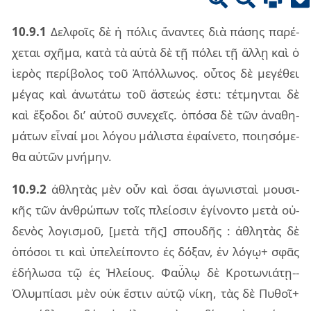
10.9.1
Δελ­φοῖς δὲ ἡ πό­λις ἄναν­τες διὰ πά­σης πα­ρέ­
χε­ται σχῆ­μα, κατὰ τὰ αὐτὰ δὲ τῇ πό­λει τῇ ἄλλῃ καὶ ὁ
ἱε­ρὸς πε­ρί­βο­λος τοῦ Ἀπόλ­λω­νος. οὗ­τος δὲ με­γέ­θει
μέ­γας καὶ ἀνω­τά­τω τοῦ ἄστε­ώς ἐστι: τέ­τμην­ται δὲ
καὶ ἔξο­δοι δι’ αὐ­τοῦ συ­νε­χεῖς. ὁπό­σα δὲ τῶν ἀνα­θη­
μά­των εἶ­ναί μοι λό­γου μά­λι­στα ἐφαί­νε­το, ποι­η­σό­με­
θα αὐ­τῶν μνή­μην.
10.9.2
ἀθλη­τὰς μὲν οὖν καὶ ὅσαι ἀγω­νι­σταὶ μου­σι­
κῆς τῶν ἀν­θρώ­πων τοῖς πλεί­ο­σιν ἐγί­νον­το μετὰ οὐ­
δε­νὸς λο­γι­σμοῦ, [μετὰ τῆς] σπου­δῆς : ἀθλη­τὰς δὲ
ὁπό­σοι τι καὶ ὑπε­λεί­πον­το ἐς δό­ξαν, ἐν λόγῳ+ σφᾶς
ἐδή­λω­σα τῷ ἐς Ἠλεί­ους. Φαύ̈λῳ δὲ Κρο­τω­νιά­τῃ--
Ὀλυμ­πί­α­σι μὲν οὐκ ἔστιν αὐτῷ νίκη, τὰς δὲ Πυθοῖ+