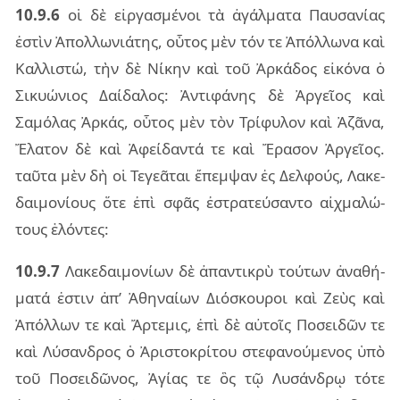
10.9.6
οἱ δὲ εἰρ­γα­σμέ­νοι τὰ ἀγάλ­μα­τα Παυ­σα­νί­ας
ἐστὶν Ἀπολ­λω­νιά­της, οὗ­τος μὲν τόν τε Ἀπόλ­λω­να καὶ
Καλ­λι­στώ, τὴν δὲ Νίκην καὶ τοῦ Ἀρκά­δος εἰ­κό­να ὁ
Σικυώ­νιος Δαί­δα­λος: Ἀντι­φά­νης δὲ Ἀργεῖ­ος καὶ
Σαμό­λας Ἀρκάς, οὗ­τος μὲν τὸν Τρί­φυ­λον καὶ Ἀζᾶνα,
Ἔλα­τον δὲ καὶ Ἀφεί­δαν­τά τε καὶ Ἔρα­σον Ἀργεῖ­ος.
ταῦ­τα μὲν δὴ οἱ Τεγε­ᾶ­ται ἔπεμ­ψαν ἐς Δελ­φούς, Λακε­
δαι­μο­νί­ους ὅτε ἐπὶ σφᾶς ἐστρα­τεύ­σαν­το αἰχ­μα­λώ­
τους ἑλόν­τες:
10.9.7
Λακε­δαι­μο­νί­ων δὲ ἀπαν­τι­κρὺ τού­των ἀνα­θή­
μα­τά ἐστιν ἀπ’ Ἀθη­ναί­ων Διό­σκου­ροι καὶ Ζεὺς καὶ
Ἀπόλ­λων τε καὶ Ἄρτε­μις, ἐπὶ δὲ αὐ­τοῖς Ποσει­δῶν τε
καὶ Λύσαν­δρος ὁ Ἀρι­στο­κρί­του στε­φα­νού­με­νος ὑπὸ
τοῦ Ποσει­δῶ­νος, Ἀγίας τε ὃς τῷ Λυσάν­δρῳ τότε