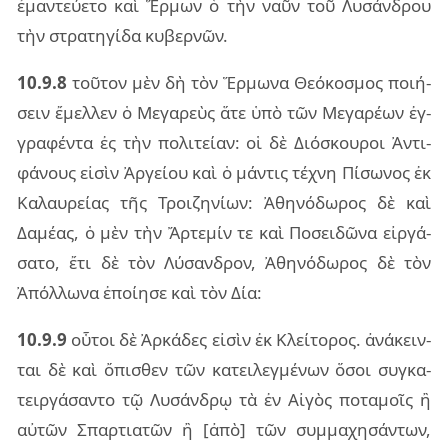
ἐμαν­τεύ­ε­το καὶ Ἕρμων ὁ τὴν ναῦν τοῦ Λυσάν­δρου
τὴν στρα­τη­γί­δα κυ­βερ­νῶν.
10.9.8
τοῦ­τον μὲν δὴ τὸν Ἕρμω­να Θεό­κο­σμος ποι­ή­
σειν ἔμελ­λεν ὁ Μεγα­ρεὺς ἅτε ὑπὸ τῶν Μεγα­ρέ­ων ἐγ­
γρα­φέν­τα ἐς τὴν πο­λι­τεί­αν: οἱ δὲ Διό­σκου­ροι Ἀντι­
φά­νους εἰ­σὶν Ἀργεί­ου καὶ ὁ μάν­τις τέ­χνη Πίσω­νος ἐκ
Καλαυ­ρεί­ας τῆς Τροι­ζη­νί­ων: Ἀθη­νό­δω­ρος δὲ καὶ
Δαμέ­ας, ὁ μὲν τὴν Ἄρτε­μίν τε καὶ Ποσει­δῶ­να εἰρ­γά­
σα­το, ἔτι δὲ τὸν Λύσαν­δρον, Ἀθη­νό­δω­ρος δὲ τὸν
Ἀπόλ­λω­να ἐποί­η­σε καὶ τὸν Δία:
10.9.9
οὗ­τοι δὲ Ἀρκά­δες εἰ­σὶν ἐκ Κλεί­το­ρος. ἀνά­κειν­
ται δὲ καὶ ὄπι­σθεν τῶν κα­τει­λεγ­μέ­νων ὅσοι συγ­κα­
τειρ­γά­σαν­το τῷ Λυσάν­δρῳ τὰ ἐν Αἰγὸς πο­τα­μοῖς ἢ
αὐ­τῶν Σπαρ­τια­τῶν ἢ [ἀπὸ] τῶν συμ­μα­χη­σάν­των,