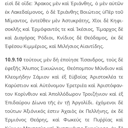
εἰσὶ δὲ οἵδε: Ἄρα­κος μὲν καὶ Ἐριάν­θης, ὁ μὲν αὐ­τῶν
ἐκ Λακε­δαί­μο­νος, ὁ δὲ Ἐριάν­θης Βοιώ­τιος ὑΠὲρ τοῦ
Μίμαν­τος, ἐν­τεῦ­θεν μὲν Ἀστυ­κρά­της, Χῖοι δὲ Κηφι­
σο­κλῆς καὶ Ἑρμό­φαν­τός τε καὶ Ἱκέ­σιος, Τίμαρ­χος δὲ
καὶ Δια­γό­ρας Ῥόδιοι, Κνί­διος δὲ Θεό­δα­μος, ἐκ δὲ
Ἐφέ­σου Κιμ­μέ­ριος, καὶ Μιλή­σιος Αἰαν­τί­δης.
10.9.10
τού­τους μὲν δὴ ἐποί­η­σε Τίσαν­δρος, τοὺς δὲ
ἐφε­ξῆς Ἄλυ­πος Σικυώ­νιος, Θεό­πομ­πον Μύν­διον καὶ
Κλε­ο­μή­δην Σάμιον καὶ ἐξ Εὐβοί­ας Ἀρι­στο­κλέα τε
Καρύ­στιον καὶ Αὐτό­νο­μον Ἐρε­τριέα καὶ Ἀρι­στό­φαν­
τον Κορίν­θιον καὶ Ἀπολ­λό­δω­ρον Τροι­ζή­νιον καὶ ἐξ
Ἐπι­δαύ­ρου Δίωνα τῆς ἐν τῇ Ἀργο­λί­δι. ἐχό­με­νοι δὲ
τού­των Ἀξιό­νι­κός ἐστιν Ἀχαιὸς ἐκ Πελ­λή­νης, ἐκ δὲ
Ἑρμιό­νος Θεά­ρης, καὶ Φωκεύς τε Πυῤ­ῥί­ας καὶ