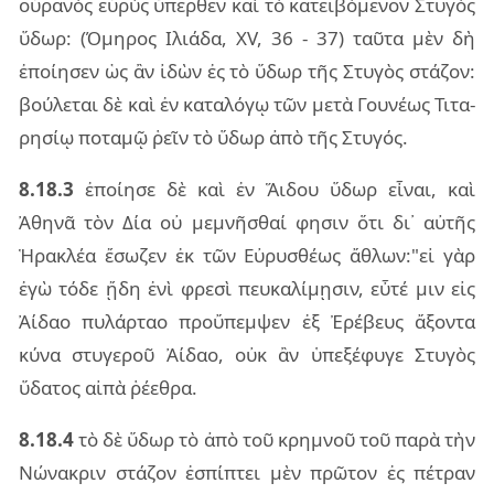
οὐ­ρα­νὸς εὐ­ρὺς ὕπερ­θεν καὶ τὸ κα­τει­βό­με­νον Στυ­γὸς
ὕδωρ: (Όμη­ρος Ιλιά­δα, XV, 36 - 37) ταῦ­τα μὲν δὴ
ἐποί­η­σεν ὡς ἂν ἰδὼν ἐς τὸ ὕδωρ τῆς Στυ­γὸς στά­ζον:
βού­λε­ται δὲ καὶ ἐν κα­τα­λό­γῳ τῶν μετὰ Γου­νέ­ως Τιτα­
ρη­σίῳ πο­τα­μῷ ῥεῖν τὸ ὕδωρ ἀπὸ τῆς Στυ­γός.
8.18.3
ἐποί­η­σε δὲ καὶ ἐν Ἅιδου ὕδωρ εἶ­ναι, καὶ
Ἀθηνᾶ τὸν Δία οὐ με­μνῆ­σθαί φη­σιν ὅτι δι᾽ αὐ­τῆς
Ἡρα­κλέα ἔσω­ζεν ἐκ τῶν Εὐρυ­σθέ­ως ἄθλων:"εἰ γὰρ
ἐγὼ τόδε ᾔδη ἐνὶ φρε­σὶ πευ­κα­λί­μῃ­σιν, εὖτέ μιν εἰς
Ἀίδαο πυ­λάρ­ταο προὔ­πεμ­ψεν ἐξ Ἐρέ­βευς ἄξον­τα
κύνα στυ­γε­ροῦ Ἀίδαο, οὐκ ἂν ὑπε­ξέ­φυ­γε Στυ­γὸς
ὕδα­τος αἰπὰ ῥέ­ε­θρα.
8.18.4
τὸ δὲ ὕδωρ τὸ ἀπὸ τοῦ κρη­μνοῦ τοῦ παρὰ τὴν
Νώνα­κριν στά­ζον ἐσπί­πτει μὲν πρῶ­τον ἐς πέ­τραν