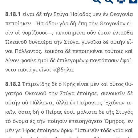
8.18.1
εἶ­ναι δὲ τὴν Στύγα Ἡσί­ο­δος μὲν ἐν Θεο­γο­νίᾳ
πε­ποί­η­κεν—Ἡσιό­δου γὰρ δὴ ἔπη τὴν Θεο­γο­νί­αν εἰ­
σὶν οἳ νο­μί­ζου­σι—, πε­ποι­η­μέ­να οὖν ἐστιν ἐν­ταῦ­θα
Ὠκε­α­νοῦ θυ­γα­τέ­ρα τὴν Στύγα, γυ­ναῖ­κα δὲ αὐ­τὴν εἶ­
ναι Πάλ­λαν­τος. ἐοι­κό­τα δὲ πε­ποι­η­κέ­ναι τού­τοις καὶ
Λίνον φα­σίν: ἐμοὶ δὲ ἐπι­λε­γο­μέ­νῳ παν­τά­πα­σιν ἐφαί­
νε­το ταῦ­τά γε εἶ­ναι κί­βδη­λα.
8.18.2
Ἐπι­με­νί­δης δὲ ὁ Κρὴς εἶ­ναι μὲν καὶ οὗ­τος θυ­
γα­τέ­ρα Ὠκε­α­νοῦ τὴν Στύγα ἐποί­η­σε, συ­νοι­κεῖν δὲ
αὐ­τὴν οὐ Πάλ­λαν­τι, ἀλλὰ ἐκ Πεί­ραν­τος Ἔχι­δναν τε­
κεῖν, ὅστις δὴ ὁ Πεί­ρας ἐστί. μά­λι­στα δὲ τῆς Στυ­γὸς
τὸ ὄνο­μα ἐς τὴν ποί­η­σιν ἐπει­ση­γά­γε­το Ὅμη­ρος. ἐν
μέν γε Ἥρας ἐποί­η­σεν ὅρκῳ "ἴστω νῦν τόδε γαῖα καὶ