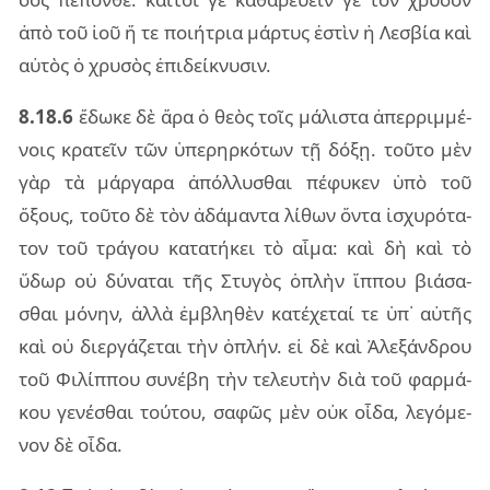
ἀπὸ τοῦ ἰοῦ ἥ τε ποι­ή­τρια μάρ­τυς ἐστὶν ἡ Λεσβία καὶ
αὐ­τὸς ὁ χρυ­σὸς ἐπι­δεί­κνυ­σιν.
8.18.6
ἔδω­κε δὲ ἄρα ὁ θεὸς τοῖς μά­λι­στα ἀπερ­ριμ­μέ­
νοις κρα­τεῖν τῶν ὑπε­ρηρ­κό­των τῇ δόξῃ. τοῦ­το μὲν
γὰρ τὰ μάρ­γα­ρα ἀπόλ­λυ­σθαι πέ­φυ­κεν ὑπὸ τοῦ
ὄξους, τοῦ­το δὲ τὸν ἀδά­μαν­τα λί­θων ὄντα ἰσχυ­ρό­τα­
τον τοῦ τρά­γου κα­τα­τή­κει τὸ αἷμα: καὶ δὴ καὶ τὸ
ὕδωρ οὐ δύ­να­ται τῆς Στυ­γὸς ὁπλὴν ἵπ­που βιά­σα­
σθαι μό­νην, ἀλλὰ ἐμ­βλη­θὲν κα­τέ­χε­ταί τε ὑπ᾽ αὐ­τῆς
καὶ οὐ διερ­γά­ζε­ται τὴν ὁπλήν. εἰ δὲ καὶ Ἀλε­ξάν­δρου
τοῦ Φιλίπ­που συ­νέ­βη τὴν τε­λευ­τὴν διὰ τοῦ φαρ­μά­
κου γε­νέ­σθαι τού­του, σα­φῶς μὲν οὐκ οἶδα, λε­γό­με­
νον δὲ οἶδα.