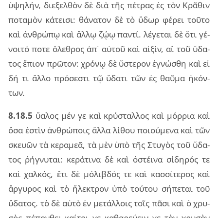
ὑψη­λήν, διε­ξελ­θὸν δὲ διὰ τῆς πέ­τρας ἐς τὸν Κρᾶ­θιν
πο­τα­μὸν κά­τει­σι: θά­να­τον δὲ τὸ ὕδωρ φέ­ρει τοῦ­το
καὶ ἀν­θρώ­πῳ καὶ ἄλλῳ ζῴῳ παν­τί. λέ­γε­ται δὲ ὅτι γέ­
νοι­τό ποτε ὄλε­θρος ἀπ᾽ αὐ­τοῦ καὶ αἰ­ξίν, αἳ τοῦ ὕδα­
τος ἔπιον πρῶ­τον: χρό­νῳ δὲ ὕστε­ρον ἐγνώ­σθη καὶ εἰ
δή τι ἄλλο πρό­σε­στι τῷ ὕδα­τι τῶν ἐς θαῦ­μα ἡκόν­
των.
8.18.5
ὕα­λος μέν γε καὶ κρύ­σταλ­λος καὶ μόρ­ρια καὶ
ὅσα ἐστὶν ἀν­θρώ­ποις ἄλλα λί­θου ποιού­με­να καὶ τῶν
σκευῶν τὰ κε­ρα­μεᾶ, τὰ μὲν ὑπὸ τῆς Στυ­γὸς τοῦ ὕδα­
τος ῥή­γνυ­ται: κε­ρά­τι­να δὲ καὶ ὀστέι­να σί­δη­ρός τε
καὶ χαλ­κός, ἔτι δὲ μό­λι­βδός τε καὶ κασ­σί­τε­ρος καὶ
ἄρ­γυ­ρος καὶ τὸ ἤλε­κτρον ὑπὸ τού­του σή­πε­ται τοῦ
ὕδα­τος. τὸ δὲ αὐτὸ ἐν με­τάλ­λοις τοῖς πᾶσι καὶ ὁ χρυ­
σὸς πέ­πον­θε: καί­τοι γε κα­θα­ρεύ­ειν γε τὸν χρυ­σὸν