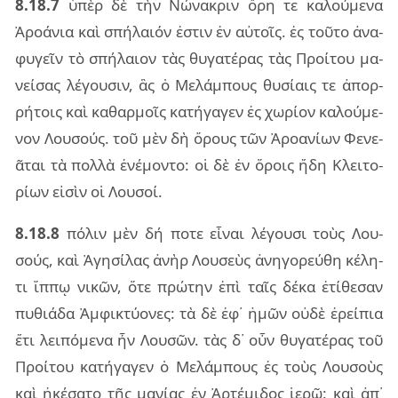
8.18.7
ὑπὲρ δὲ τὴν Νώνα­κριν ὄρη τε κα­λού­με­να
Ἀρο­ά­νια καὶ σπή­λαιόν ἐστιν ἐν αὐ­τοῖς. ἐς τοῦ­το ἀνα­
φυ­γεῖν τὸ σπή­λαιον τὰς θυ­γα­τέ­ρας τὰς Προί­του μα­
νεί­σας λέ­γου­σιν, ἃς ὁ Μελάμ­πους θυ­σί­αις τε ἀπορ­
ρή­τοις καὶ κα­θαρ­μοῖς κα­τή­γα­γεν ἐς χω­ρί­ον κα­λού­με­
νον Λου­σούς. τοῦ μὲν δὴ ὄρους τῶν Ἀρο­α­νί­ων Φενε­
ᾶ­ται τὰ πολ­λὰ ἐνέ­μον­το: οἱ δὲ ἐν ὅροις ἤδη Κλει­το­
ρί­ων εἰ­σὶν οἱ Λου­σοί.
8.18.8
πό­λιν μὲν δή ποτε εἶ­ναι λέ­γου­σι τοὺς Λου­
σούς, καὶ Ἀγη­σί­λας ἀνὴρ Λου­σεὺς ἀνη­γο­ρεύ­θη κέ­λη­
τι ἵππῳ νι­κῶν, ὅτε πρώ­την ἐπὶ ταῖς δέκα ἐτί­θε­σαν
πυ­θιά­δα Ἀμφι­κτύ­ο­νες: τὰ δὲ ἐφ᾽ ἡμῶν οὐδὲ ἐρεί­πια
ἔτι λει­πό­με­να ἦν Λου­σῶν. τὰς δ᾽ οὖν θυ­γα­τέ­ρας τοῦ
Προί­του κα­τή­γα­γεν ὁ Μελάμ­πους ἐς τοὺς Λου­σοὺς
καὶ ἠκέ­σα­το τῆς μα­νί­ας ἐν Ἀρτέ­μι­δος ἱερῷ: καὶ ἀπ᾽