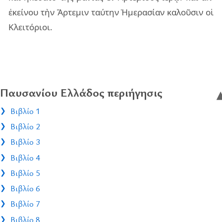
ἐκεί­νου τὴν Ἄρτε­μιν ταύ­την Ἡμε­ρα­σί­αν κα­λοῦ­σιν οἱ
Κλει­τό­ριοι.
Παυσανίου Ελλάδος περιήγησις
Βιβλίο 1
Βιβλίο 2
Βιβλίο 3
Βιβλίο 4
Βιβλίο 5
Βιβλίο 6
Βιβλίο 7
Βιβλίο 8