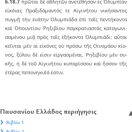
6.18.7
πρῶ­ται δὲ ἀθλη­τῶν ἀνε­τέ­θη­σαν ἐς Ὀλυμ­πί­αν
εἰ­κό­νες Πρα­ξι­δά­μαν­τός τε Αἰγι­νή­του νι­κή­σαν­τος
πυγ­μῇ τὴν ἐνά­την Ὀλυμ­πιά­δα ἐπὶ ταῖς πεν­τή­κον­τα
καὶ Ὀπουν­τί­ου Ῥηξι­βί­ου παγ­κρα­τια­στὰς κα­τα­γω­νι­
σα­μέ­νου μιᾷ πρὸς ταῖς ἑξή­κον­τα Ὀλυμ­πιά­δι: αὗ­ται
κεῖν­ται μὲν αἱ εἰ­κό­νες οὐ πρό­σω τῆς Οἰνο­μά­ου κί­ο­
νος, ξύ­λου δέ εἰ­σιν εἰρ­γα­σμέ­ναι, Ῥηξι­βί­ου μὲν συ­
κῆς, ἡ δὲ τοῦ Αἰγι­νή­του κυ­πα­ρίσ­σου καὶ ἧσ­σον τῆς
ἑτέ­ρας πε­πο­νη­κυῖά ἐστιν.
Παυσανίου Ελλάδος περιήγησις
Βιβλίο 1
Βιβλίο 2