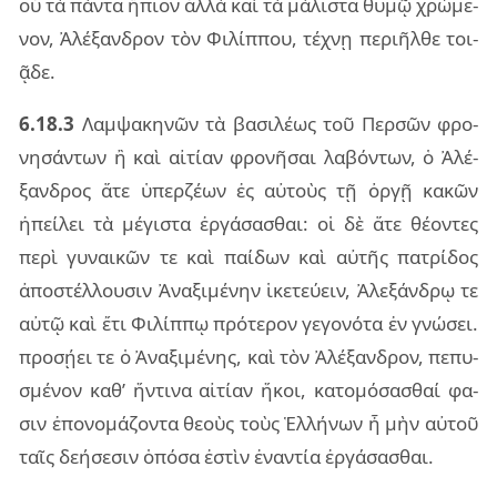
οὐ τὰ πάν­τα ἤπιον ἀλλὰ καὶ τὰ μά­λι­στα θυμῷ χρώ­με­
νον, Ἀλέ­ξαν­δρον τὸν Φιλίπ­που, τέ­χνῃ πε­ρι­ῆλ­θε τοι­
ᾷ­δε.
6.18.3
Λαμ­ψα­κη­νῶν τὰ βα­σι­λέ­ως τοῦ Περ­σῶν φρο­
νη­σάν­των ἢ καὶ αἰ­τί­αν φρο­νῆ­σαι λα­βόν­των, ὁ Ἀλέ­
ξαν­δρος ἅτε ὑπερ­ζέ­ων ἐς αὐ­τοὺς τῇ ὀργῇ κα­κῶν
ἠπεί­λει τὰ μέ­γι­στα ἐρ­γά­σα­σθαι: οἱ δὲ ἅτε θέ­ον­τες
περὶ γυ­ναι­κῶν τε καὶ παί­δων καὶ αὐ­τῆς πα­τρί­δος
ἀπο­στέλ­λου­σιν Ἀνα­ξι­μέ­νην ἱκε­τεύ­ειν, Ἀλε­ξάν­δρῳ τε
αὐτῷ καὶ ἔτι Φιλίπ­πῳ πρό­τε­ρον γε­γο­νό­τα ἐν γνώ­σει.
προ­σῄ­ει τε ὁ Ἀνα­ξι­μέ­νης, καὶ τὸν Ἀλέ­ξαν­δρον, πε­πυ­
σμέ­νον καθ’ ἥν­τι­να αἰ­τί­αν ἥκοι, κα­το­μό­σα­σθαί φα­
σιν ἐπο­νο­μά­ζον­τα θε­οὺς τοὺς Ἑλλή­νων ἦ μὴν αὐ­τοῦ
ταῖς δε­ή­σε­σιν ὁπό­σα ἐστὶν ἐναν­τία ἐρ­γά­σα­σθαι.