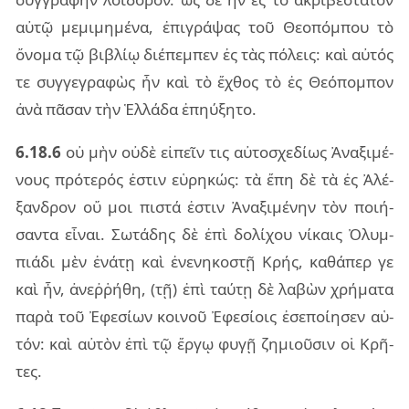
αὐτῷ με­μι­μη­μέ­να, ἐπι­γρά­ψας τοῦ Θεο­πόμ­που τὸ
ὄνο­μα τῷ βι­βλίῳ διέ­πεμ­πεν ἐς τὰς πό­λεις: καὶ αὐ­τός
τε συγ­γε­γρα­φὼς ἦν καὶ τὸ ἔχθος τὸ ἐς Θεό­πομ­πον
ἀνὰ πᾶ­σαν τὴν Ἑλλά­δα ἐπηύ­ξη­το.
6.18.6
οὐ μὴν οὐδὲ εἰ­πεῖν τις αὐ­το­σχε­δί­ως Ἀνα­ξι­μέ­
νους πρό­τε­ρός ἐστιν εὑ­ρη­κώς: τὰ ἔπη δὲ τὰ ἐς Ἀλέ­
ξαν­δρον οὔ μοι πι­στά ἐστιν Ἀνα­ξι­μέ­νην τὸν ποι­ή­
σαν­τα εἶ­ναι. Σωτά­δης δὲ ἐπὶ δο­λί­χου νί­καις Ὀλυμ­
πιά­δι μὲν ἐνά­τῃ καὶ ἐνε­νη­κο­στῇ Κρής, κα­θά­περ γε
καὶ ἦν, ἀνεῤ­ῥή­θη, (τῇ) ἐπὶ ταύ­τῃ δὲ λα­βὼν χρή­μα­τα
παρὰ τοῦ Ἐφε­σί­ων κοι­νοῦ Ἐφε­σί­οις ἐσε­ποί­η­σεν αὑ­
τόν: καὶ αὐ­τὸν ἐπὶ τῷ ἔργῳ φυγῇ ζη­μιοῦ­σιν οἱ Κρῆ­
τες.