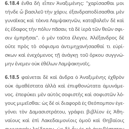
6.18.4
ἔνθα δὴ εἶ­πεν Ἀνα­ξι­μέ­νης: "χα­ρί­σα­σθαι μοι
τήν­δε ὦ βα­σι­λεῦ τὴν χά­ριν, ἐξαν­δρα­πο­δί­σα­σθαι μὲν
γυ­ναῖ­κας καὶ τέ­κνα Λαμ­ψα­κη­νῶν, κα­τα­βα­λεῖν δὲ καὶ
ἐς ἔδα­φος τὴν πό­λιν πᾶ­σαν, τὰ δὲ ἱερὰ τῶν θεῶν σφι­
σιν ἐμ­πρῆ­σαι". ὁ μὲν ταῦ­τα ἔλε­γεν, Ἀλέ­ξαν­δρος δὲ
οὔτε πρὸς τὸ σό­φι­σμα ἀν­τι­μη­χα­νή­σα­σθαί τι εὑ­ρί­
σκων καὶ ἐνε­χό­με­νος τῇ ἀνάγ­κῃ τοῦ ὅρ­κου συγ­γνώ­
μην ἔνε­μεν οὐκ ἐθέ­λων Λαμ­ψα­κη­νοῖς.
6.18.5
φαί­νε­ται δὲ καὶ ἄν­δρα ὁ Ἀνα­ξι­μέ­νης ἐχθρὸν
οὐκ ἀμα­θέ­στα­τα ἀλλὰ καὶ ἐπι­φθο­νώ­τα­τα ἀμυ­νά­με­
νος. ἐπε­φύ­κει μὲν αὐ­τὸς σο­φι­στὴς καὶ σο­φι­στῶν λό­
γους μι­μεῖ­σθαι: ὡς δέ οἱ δια­φο­ρὰ ἐς Θεό­πομ­πον ἐγε­
γό­νει τὸν Δαμα­σι­στρά­του, γρά­φει βι­βλί­ον ἐς Ἀθη­
ναί­ους καὶ ἐπὶ Λακε­δαι­μο­νί­οις ὁμοῦ καὶ Θηβαί­οις
συγ­γρα­φὴν λοί­δο­ρον. ὡς δὲ ἦν ἐς τὸ ἀκρι­βέ­στα­τον