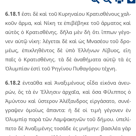
6.18.1
ἔστι δὲ καὶ τοῦ Κυρη­ναί­ου Κρα­τι­σθέ­νους χαλ­
κοῦν ἅρμα, καὶ Νίκη τε ἐπι­βέ­βη­κε τοῦ ἅρ­μα­τος καὶ
αὐ­τὸς ὁ Κρα­τι­σθέ­νης. δῆλα μὲν δὴ ὅτι ἵπ­πων γέ­γο­
νεν αὐτῷ νίκη: λέ­γε­ται δὲ καὶ ὡς Μνα­σέ­ου τοῦ δρο­
μέ­ως, ἐπι­κλη­θέν­τος δὲ ὑπὸ Ἑλλή­νων Λίβυος, εἴη
παῖς ὁ Κρα­τι­σθέ­νης. τὰ δὲ ἀνα­θή­μα­τα αὐτῷ τὰ ἐς
Ὀλυμ­πί­αν ἐστὶ τοῦ Ῥηγί­νου Πυθα­γό­ρου τέ­χνη.
6.18.2
ἐν­ταῦ­θα καὶ Ἀνα­ξι­μέ­νους οἶδα εἰ­κό­να ἀνευ­
ρών, ὃς τὰ ἐν Ἕλλη­σιν ἀρ­χαῖα, καὶ ὅσα Φίλιπ­πος ὁ
Ἀμύν­του καὶ ὕστε­ρον Ἀλέ­ξαν­δρος εἰρ­γά­σα­το, συ­νέ­
γρα­ψεν ὁμοί­ως ἅπαν­τα: ἡ δέ οἱ τιμὴ γέ­γο­νεν ἐν
Ὀλυμ­πίᾳ παρὰ τῶν Λαμ­ψα­κη­νῶν τοῦ δή­μου. ὑπε­λί­
πε­το δὲ Ἀνα­ξι­μέ­νης το­σά­δε ἐς μνή­μην: βα­σι­λέα γὰρ