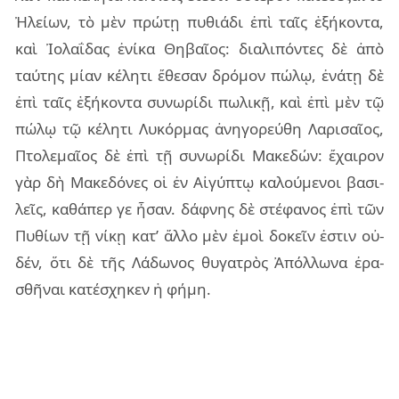
Ἠλεί­ων, τὸ μὲν πρώ­τῃ πυ­θιά­δι ἐπὶ ταῖς ἑξή­κον­τα,
καὶ Ἰολα­ΐ­δας ἐνί­κα Θηβαῖ­ος: δια­λι­πόν­τες δὲ ἀπὸ
ταύ­της μίαν κέ­λη­τι ἔθε­σαν δρό­μον πώλῳ, ἐνά­τῃ δὲ
ἐπὶ ταῖς ἑξή­κον­τα συ­νω­ρί­δι πω­λι­κῇ, καὶ ἐπὶ μὲν τῷ
πώλῳ τῷ κέ­λη­τι Λυκόρ­μας ἀνη­γο­ρεύ­θη Λαρι­σαῖ­ος,
Πτο­λε­μαῖ­ος δὲ ἐπὶ τῇ συ­νω­ρί­δι Μακε­δών: ἔχαι­ρον
γὰρ δὴ Μακε­δό­νες οἱ ἐν Αἰγύ­πτῳ κα­λού­με­νοι βα­σι­
λεῖς, κα­θά­περ γε ἦσαν. δάφ­νης δὲ στέ­φα­νος ἐπὶ τῶν
Πυθί­ων τῇ νίκῃ κατ’ ἄλλο μὲν ἐμοὶ δο­κεῖν ἐστιν οὐ­
δέν, ὅτι δὲ τῆς Λάδω­νος θυ­γα­τρὸς Ἀπόλ­λω­να ἐρα­
σθῆ­ναι κα­τέ­σχη­κεν ἡ φήμη.