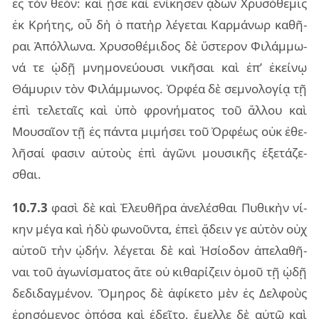
ἐς τὸν θεόν: καὶ ᾖσε καὶ ἐνί­κη­σεν ᾄδων Χρυ­σό­θε­μις
ἐκ Κρή­της, οὗ δὴ ὁ πα­τὴρ λέ­γε­ται Καρ­μά­νωρ κα­θῆ­
ραι Ἀπόλ­λω­να. Χρυ­σο­θέ­μι­δος δὲ ὕστε­ρον Φιλάμ­μω­
νά τε ᾠδῇ μνη­μο­νεύ­ου­σι νι­κῆ­σαι καὶ ἐπ’ ἐκεί­νῳ
Θάμυ­ριν τὸν Φιλάμ­μω­νος. Ὀρφέα δὲ σε­μνο­λο­γίᾳ τῇ
ἐπὶ τε­λε­ταῖς καὶ ὑπὸ φρο­νή­μα­τος τοῦ ἄλ­λου καὶ
Μου­σαῖ­ον τῇ ἐς πάν­τα μι­μή­σει τοῦ Ὀρφέ­ως οὐκ ἐθε­
λῆ­σαί φα­σιν αὐ­τοὺς ἐπὶ ἀγῶ­νι μου­σι­κῆς ἐξε­τά­ζε­
σθαι.
10.7.3
φασὶ δὲ καὶ Ἐλευ­θῆ­ρα ἀνε­λέ­σθαι Πυθι­κὴν νί­
κην μέγα καὶ ἡδὺ φω­νοῦν­τα, ἐπεὶ ᾄδειν γε αὐ­τὸν οὐχ
αὑ­τοῦ τὴν ᾠδήν. λέ­γε­ται δὲ καὶ Ἡσί­ο­δον ἀπε­λα­θῆ­
ναι τοῦ ἀγω­νί­σμα­τος ἅτε οὐ κι­θα­ρί­ζειν ὁμοῦ τῇ ᾠδῇ
δε­δι­δαγ­μέ­νον. Ὅμη­ρος δὲ ἀφί­κε­το μὲν ἐς Δελ­φοὺς
ἐρη­σό­με­νος ὁπό­σα καὶ ἐδεῖ­το, ἔμελ­λε δὲ αὐτῷ καὶ