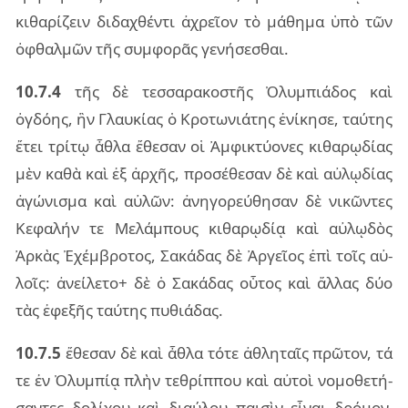
κι­θα­ρί­ζειν δι­δα­χθέν­τι ἀχρεῖ­ον τὸ μά­θη­μα ὑπὸ τῶν
ὀφθαλ­μῶν τῆς συμ­φο­ρᾶς γε­νή­σε­σθαι.
10.7.4
τῆς δὲ τεσ­σα­ρα­κο­στῆς Ὀλυμ­πιά­δος καὶ
ὀγδόης, ἣν Γλαυ­κί­ας ὁ Κρο­τω­νιά­της ἐνί­κη­σε, ταύ­της
ἔτει τρί­τῳ ἆθλα ἔθε­σαν οἱ Ἀμφι­κτύ­ο­νες κι­θα­ρῳ­δί­ας
μὲν καθὰ καὶ ἐξ ἀρ­χῆς, προ­σέ­θε­σαν δὲ καὶ αὐ­λῳ­δί­ας
ἀγώ­νι­σμα καὶ αὐ­λῶν: ἀνη­γο­ρεύ­θη­σαν δὲ νι­κῶν­τες
Κεφα­λήν τε Μελάμ­πους κι­θα­ρῳ­δίᾳ καὶ αὐ­λῳ­δὸς
Ἀρκὰς Ἐχέμ­βρο­τος, Σακά­δας δὲ Ἀργεῖ­ος ἐπὶ τοῖς αὐ­
λοῖς: ἀνεί­λε­το+ δὲ ὁ Σακά­δας οὗ­τος καὶ ἄλ­λας δύο
τὰς ἐφε­ξῆς ταύ­της πυ­θιά­δας.
10.7.5
ἔθε­σαν δὲ καὶ ἆθλα τότε ἀθλη­ταῖς πρῶ­τον, τά
τε ἐν Ὀλυμ­πίᾳ πλὴν τε­θρίπ­που καὶ αὐ­τοὶ νο­μο­θε­τή­
σαν­τες δο­λί­χου καὶ διαύ­λου παι­σὶν εἶ­ναι δρό­μον.