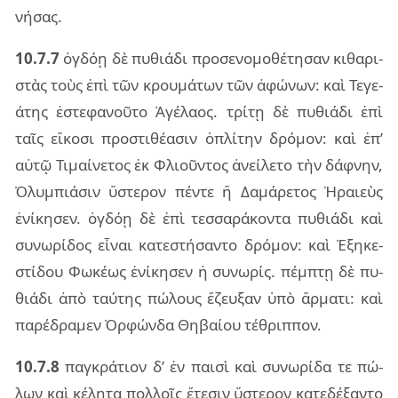
νή­σας.
10.7.7
ὀγδόῃ δὲ πυ­θιά­δι προ­σε­νο­μο­θέ­τη­σαν κι­θα­ρι­
στὰς τοὺς ἐπὶ τῶν κρου­μά­των τῶν ἀφώ­νων: καὶ Τεγε­
ά­της ἐστε­φα­νοῦ­το Ἀγέ­λα­ος. τρί­τῃ δὲ πυ­θιά­δι ἐπὶ
ταῖς εἴ­κο­σι προ­στι­θέ­α­σιν ὁπλί­την δρό­μον: καὶ ἐπ’
αὐτῷ Τιμαί­νε­τος ἐκ Φλιοῦν­τος ἀνεί­λε­το τὴν δάφ­νην,
Ὀλυμ­πιά­σιν ὕστε­ρον πέν­τε ἢ Δαμά­ρε­τος Ἡραιεὺς
ἐνί­κη­σεν. ὀγδόῃ δὲ ἐπὶ τεσ­σα­ρά­κον­τα πυ­θιά­δι καὶ
συ­νω­ρί­δος εἶ­ναι κα­τε­στή­σαν­το δρό­μον: καὶ Ἐξη­κε­
στί­δου Φωκέ­ως ἐνί­κη­σεν ἡ συ­νω­ρίς. πέμ­πτῃ δὲ πυ­
θιά­δι ἀπὸ ταύ­της πώ­λους ἔζευ­ξαν ὑπὸ ἅρ­μα­τι: καὶ
πα­ρέ­δρα­μεν Ὀρφών­δα Θηβαί­ου τέ­θριπ­πον.
10.7.8
παγ­κρά­τιον δ’ ἐν παι­σὶ καὶ συ­νω­ρί­δα τε πώ­
λων καὶ κέ­λη­τα πολ­λοῖς ἔτε­σιν ὕστε­ρον κα­τε­δέ­ξαν­το