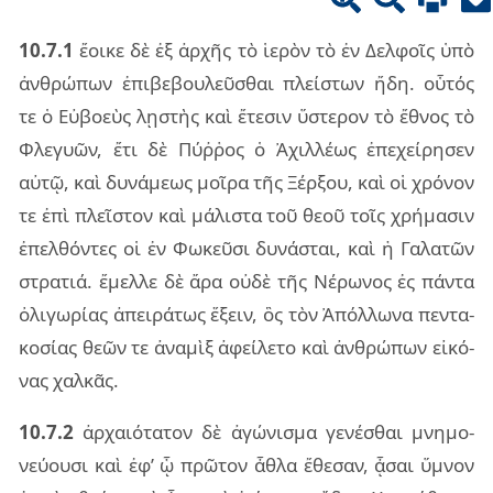
10.7.1
ἔοι­κε δὲ ἐξ ἀρ­χῆς τὸ ἱε­ρὸν τὸ ἐν Δελ­φοῖς ὑπὸ
ἀν­θρώ­πων ἐπι­βε­βου­λεῦ­σθαι πλεί­στων ἤδη. οὗ­τός
τε ὁ Εὐβο­εὺς λῃ­στὴς καὶ ἔτε­σιν ὕστε­ρον τὸ ἔθνος τὸ
Φλε­γυῶν, ἔτι δὲ Πύῤ­ῥος ὁ Ἀχιλ­λέ­ως ἐπε­χεί­ρη­σεν
αὐτῷ, καὶ δυ­νά­με­ως μοῖ­ρα τῆς Ξέρ­ξου, καὶ οἱ χρό­νον
τε ἐπὶ πλεῖ­στον καὶ μά­λι­στα τοῦ θεοῦ τοῖς χρή­μα­σιν
ἐπελ­θόν­τες οἱ ἐν Φωκεῦ­σι δυ­νά­σται, καὶ ἡ Γαλα­τῶν
στρα­τιά. ἔμελ­λε δὲ ἄρα οὐδὲ τῆς Νέρω­νος ἐς πάν­τα
ὀλι­γω­ρί­ας ἀπει­ρά­τως ἕξειν, ὃς τὸν Ἀπόλ­λω­να πεν­τα­
κο­σί­ας θεῶν τε ἀνα­μὶξ ἀφεί­λε­το καὶ ἀν­θρώ­πων εἰ­κό­
νας χαλ­κᾶς.
10.7.2
ἀρ­χαιό­τα­τον δὲ ἀγώ­νι­σμα γε­νέ­σθαι μνη­μο­
νεύ­ου­σι καὶ ἐφ’ ᾧ πρῶ­τον ἆθλα ἔθε­σαν, ᾆσαι ὕμνον