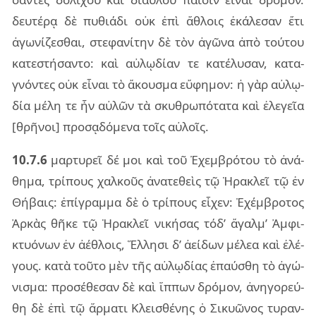
δευ­τέ­ρᾳ δὲ πυ­θιά­δι οὐκ ἐπὶ ἄθλοις ἐκά­λε­σαν ἔτι
ἀγω­νί­ζε­σθαι, στε­φα­νί­την δὲ τὸν ἀγῶ­να ἀπὸ τού­του
κα­τε­στή­σαν­το: καὶ αὐ­λῳ­δί­αν τε κα­τέ­λυ­σαν, κα­τα­
γνόν­τες οὐκ εἶ­ναι τὸ ἄκου­σμα εὔ­φη­μον: ἡ γὰρ αὐ­λῳ­
δία μέλη τε ἦν αὐ­λῶν τὰ σκυ­θρω­πό­τα­τα καὶ ἐλε­γεῖα
[θρῆ­νοι] προ­σᾳ­δό­με­να τοῖς αὐ­λοῖς.
10.7.6
μαρ­τυ­ρεῖ δέ μοι καὶ τοῦ Ἐχεμ­βρό­του τὸ ἀνά­
θη­μα, τρί­πους χαλ­κοῦς ἀνα­τε­θεὶς τῷ Ἡρα­κλεῖ τῷ ἐν
Θήβαις: ἐπί­γραμ­μα δὲ ὁ τρί­πους εἶ­χεν: Ἐχέμ­βρο­τος
Ἀρκὰς θῆκε τῷ Ἡρα­κλεῖ νι­κή­σας τόδ’ ἄγαλ­μ’ Ἀμφι­
κτυό­νων ἐν ἀέ­θλοις, Ἕλλη­σι δ’ ἀεί­δων μέ­λεα καὶ ἐλέ­
γους. κατὰ τοῦ­το μὲν τῆς αὐ­λῳ­δί­ας ἐπαύ­σθη τὸ ἀγώ­
νι­σμα: προ­σέ­θε­σαν δὲ καὶ ἵπ­πων δρό­μον, ἀνη­γο­ρεύ­
θη δὲ ἐπὶ τῷ ἅρ­μα­τι Κλει­σθέ­νης ὁ Σικυῶ­νος τυ­ραν­