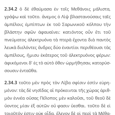
2.34.2
ὃ δὲ ἐθαύ­μα­σα ἐν τοῖς Μεθά­νοις μά­λι­στα,
γρά­ψω καὶ τοῦ­το. ἄνε­μος ὁ Λὶψ βλα­στα­νού­σαις ταῖς
ἀμ­πέ­λοις ἐμ­πί­πτων ἐκ τοῦ Σαρω­νι­κοῦ κόλ­που τὴν
βλά­στην σφῶν ἀφαυαί­νει: κα­τιόν­τος οὖν ἔτι τοῦ
πνεύ­μα­τος ἀλε­κτρυό­να τὰ πτε­ρὰ ἔχον­τα διὰ παν­τὸς
λευ­κὰ διε­λόν­τες ἄν­δρες δύο ἐναν­τί­οι πε­ρι­θέ­ου­σι τὰς
ἀμ­πέ­λους, ἥμι­συ ἑκά­τε­ρος τοῦ ἀλε­κτρυό­νος φέ­ρων:
ἀφι­κό­με­νοι δ’ ἐς τὸ αὐτὸ ὅθεν ὡρ­μή­θη­σαν, κα­το­ρύσ­
σου­σιν ἐν­ταῦ­θα.
2.34.3
τοῦ­το μὲν πρὸς τὸν Λίβα σφί­σιν ἐστὶν εὑ­ρη­
μέ­νον: τὰς δὲ νη­σῖ­δας αἳ πρό­κειν­ται τῆς χώ­ρας ἀριθ­
μὸν ἐν­νέα οὔ­σας Πέλο­πος μὲν κα­λοῦ­σι, τοῦ θεοῦ δὲ
ὕον­τος μίαν ἐξ αὐ­τῶν οὔ φα­σιν ὕε­σθαι. τοῦ­το δὲ εἰ
τοιοῦ­τόν ἐστιν οὐκ οἶδα, ἔλε­γον δὲ οἱ περὶ τὰ Μέθα­