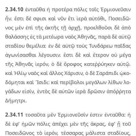
2.34.10
ἐν­ταῦ­θα ἡ προ­τέ­ρα πό­λις τοῖς Ἑρμιο­νεῦ­σιν
ἦν. ἔστι δέ σφι­σι καὶ νῦν ἔτι ἱερὰ αὐ­τό­θι, Ποσει­δῶ­
νος μὲν ἐπὶ τῆς ἀκτῆς τῇ ἀρχῇ, προ­ελ­θοῦ­σι δὲ ἀπὸ
θα­λάσ­σης ἐς τὰ με­τέ­ω­ρα ναὸς Ἀθη­νᾶς, παρὰ δὲ αὐτῷ
στα­δί­ου θε­μέ­λια: ἐν δὲ αὐτῷ τοὺς Τυν­δά­ρεω παῖ­δας
ἀγω­νί­σα­σθαι λέ­γου­σιν. ἔστι δὲ καὶ ἕτε­ρον οὐ μέγα
τῆς Ἀθη­νᾶς ἱε­ρόν, ὁ δὲ ὄρο­φος κα­τεῤ­ῥύ­η­κεν αὐτῷ.
καὶ Ἡλίῳ ναὸς καὶ ἄλ­λος Χάρι­σιν, ὁ δὲ Σαρά­πι­δι ᾠκο­
δό­μη­ται καὶ Ἴσιδι: καὶ πε­ρί­βο­λοι με­γά­λων λί­θων λο­
γά­δων εἰ­σίν, ἐν­τὸς δὲ αὐ­τῶν ἱερὰ δρῶ­σιν ἀπόῤ­ῥη­τα
Δήμη­τρι.
2.34.11
το­σαῦ­τα μὲν Ἑρμιο­νεῦ­σίν ἐστιν ἐν­ταῦ­θα: ἡ
δὲ ἐφ’ ἡμῶν πό­λις ἀπέ­χει μὲν τῆς ἄκρας, ἐφ’ ᾗ τοῦ
Ποσει­δῶ­νος τὸ ἱε­ρόν, τέσ­σα­ρας μά­λι­στα στα­δί­ους,