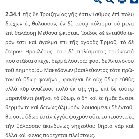
2.34.1
τῆς δὲ Τροι­ζη­νί­ας γῆς ἐστιν ἰσθμὸς ἐπὶ πολὺ
διέ­χων ἐς θά­λασ­σαν, ἐν δὲ αὐτῷ πό­λι­σμα οὐ μέγα
ἐπὶ θα­λάσ­σῃ Μέθα­να ᾤκι­σται. Ἴσι­δος δὲ ἐν­ταῦ­θα ἱε­
ρόν ἐστι καὶ ἄγαλ­μα ἐπὶ τῆς ἀγο­ρᾶς Ἑρμοῦ, τὸ δὲ
ἕτε­ρον Ἡρα­κλέ­ους. τοῦ δὲ πο­λί­σμα­τος τριά­κον­τά
που στά­δια ἀπέ­χει θερ­μὰ λου­τρά: φασὶ δὲ Ἀντι­γό­νου
τοῦ Δημη­τρί­ου Μακε­δό­νων βα­σι­λεύ­ον­τος τότε πρῶ­
τον τὸ ὕδωρ φα­νῆ­ναι, φα­νῆ­ναι δὲ οὐχ ὕδωρ εὐ­θὺς
ἀλλὰ πῦρ ἀνα­ζέ­σαι πολὺ ἐκ τῆς γῆς, ἐπὶ δὲ τού­τῳ
μα­ραν­θέν­τι ῥυ­ῆ­ναι τὸ ὕδωρ, ὃ δὴ καὶ ἐς ἡμᾶς ἄνει­σι
θερ­μόν τε καὶ δει­νῶς ἁλ­μυ­ρόν. λου­σα­μέ­νῳ δὲ ἐν­ταῦ­
θα οὔτε ὕδωρ ἐστὶν ἐγ­γὺς ψυ­χρὸν οὔτε ἐσπε­σόν­τα ἐς
τὴν θά­λασ­σαν ἀκιν­δύ­νως νή­χε­σθαι: θη­ρία γὰρ καὶ
ἄλλα καὶ κύ­νας πα­ρέ­χε­ται πλεί­στους.