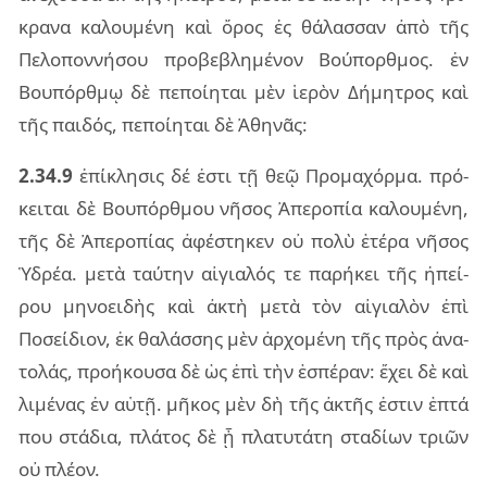
κρα­να κα­λου­μέ­νη καὶ ὄρος ἐς θά­λασ­σαν ἀπὸ τῆς
Πελο­πον­νή­σου προ­βε­βλη­μέ­νον Βού­πορ­θμος. ἐν
Βου­πόρ­θμῳ δὲ πε­ποί­η­ται μὲν ἱε­ρὸν Δήμη­τρος καὶ
τῆς παι­δός, πε­ποί­η­ται δὲ Ἀθη­νᾶς:
2.34.9
ἐπί­κλη­σις δέ ἐστι τῇ θεῷ Προ­μα­χόρ­μα. πρό­
κει­ται δὲ Βου­πόρ­θμου νῆ­σος Ἀπε­ρο­πία κα­λου­μέ­νη,
τῆς δὲ Ἀπε­ρο­πί­ας ἀφέ­στη­κεν οὐ πολὺ ἑτέ­ρα νῆ­σος
Ὑδρέα. μετὰ ταύ­την αἰ­για­λός τε πα­ρή­κει τῆς ἠπεί­
ρου μη­νο­ει­δὴς καὶ ἀκτὴ μετὰ τὸν αἰ­για­λὸν ἐπὶ
Ποσεί­διον, ἐκ θα­λάσ­σης μὲν ἀρ­χο­μέ­νη τῆς πρὸς ἀνα­
το­λάς, προ­ή­κου­σα δὲ ὡς ἐπὶ τὴν ἑσπέ­ραν: ἔχει δὲ καὶ
λι­μέ­νας ἐν αὑτῇ. μῆ­κος μὲν δὴ τῆς ἀκτῆς ἐστιν ἑπτά
που στά­δια, πλά­τος δὲ ᾗ πλα­τυ­τά­τη στα­δί­ων τριῶν
οὐ πλέ­ον.