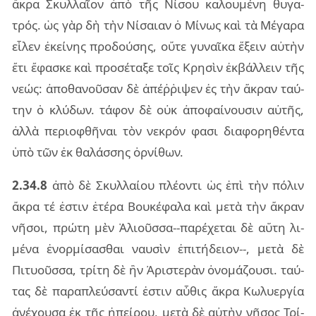
ἄκρα Σκυλ­λαῖ­ον ἀπὸ τῆς Νίσου κα­λου­μέ­νη θυ­γα­
τρός. ὡς γὰρ δὴ τὴν Νίσαιαν ὁ Μίνως καὶ τὰ Μέγα­ρα
εἷ­λεν ἐκεί­νης προ­δού­σης, οὔτε γυ­ναῖ­κα ἕξειν αὐ­τὴν
ἔτι ἔφα­σκε καὶ προ­σέ­τα­ξε τοῖς Κρη­σὶν ἐκ­βάλ­λειν τῆς
νεώς: ἀπο­θα­νοῦ­σαν δὲ ἀπέῤ­ῥι­ψεν ἐς τὴν ἄκραν ταύ­
την ὁ κλύ­δων. τά­φον δὲ οὐκ ἀπο­φαί­νου­σιν αὐ­τῆς,
ἀλλὰ πε­ριο­φθῆ­ναι τὸν νε­κρόν φασι δια­φο­ρη­θέν­τα
ὑπὸ τῶν ἐκ θα­λάσ­σης ὀρ­νί­θων.
2.34.8
ἀπὸ δὲ Σκυλ­λαί­ου πλέ­ον­τι ὡς ἐπὶ τὴν πό­λιν
ἄκρα τέ ἐστιν ἑτέ­ρα Βου­κέ­φα­λα καὶ μετὰ τὴν ἄκραν
νῆ­σοι, πρώ­τη μὲν Ἁλιοῦσ­σα--πα­ρέ­χε­ται δὲ αὕτη λι­
μέ­να ἐνορ­μί­σα­σθαι ναυ­σὶν ἐπι­τή­δειον--, μετὰ δὲ
Πιτυοῦσ­σα, τρί­τη δὲ ἣν Ἀρι­στε­ρὰν ὀνο­μά­ζου­σι. ταύ­
τας δὲ πα­ρα­πλεύ­σαν­τί ἐστιν αὖ­θις ἄκρα Κωλυερ­γία
ἀνέ­χου­σα ἐκ τῆς ἠπεί­ρου, μετὰ δὲ αὐ­τὴν νῆ­σος Τρί­