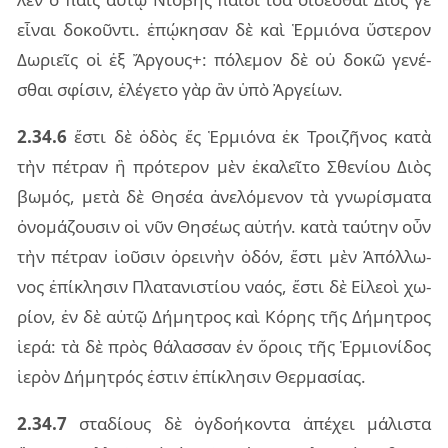
εἶ­ναι δο­κοῦν­τι. ἐπῴ­κη­σαν δὲ καὶ Ἑρμιό­να ὕστε­ρον
Δωριεῖς οἱ ἐξ Ἄργους+: πό­λε­μον δὲ οὐ δοκῶ γε­νέ­
σθαι σφί­σιν, ἐλέ­γε­το γὰρ ἂν ὑπὸ Ἀργεί­ων.
2.34.6
ἔστι δὲ ὁδὸς ἔς Ἑρμιό­να ἐκ Τροι­ζῆ­νος κατὰ
τὴν πέ­τραν ἣ πρό­τε­ρον μὲν ἐκα­λεῖ­το Σθε­νί­ου Διὸς
βω­μός, μετὰ δὲ Θησέα ἀνε­λό­με­νον τὰ γνω­ρί­σμα­τα
ὀνο­μά­ζου­σιν οἱ νῦν Θησέ­ως αὐ­τήν. κατὰ ταύ­την οὖν
τὴν πέ­τραν ἰοῦ­σιν ὀρει­νὴν ὁδόν, ἔστι μὲν Ἀπόλ­λω­
νος ἐπί­κλη­σιν Πλα­τα­νι­στί­ου ναός, ἔστι δὲ Εἰλε­οὶ χω­
ρί­ον, ἐν δὲ αὐτῷ Δήμη­τρος καὶ Κόρης τῆς Δήμη­τρος
ἱερά: τὰ δὲ πρὸς θά­λασ­σαν ἐν ὅροις τῆς Ἑρμιο­νί­δος
ἱε­ρὸν Δήμη­τρός ἐστιν ἐπί­κλη­σιν Θερ­μα­σί­ας.
2.34.7
στα­δί­ους δὲ ὀγδο­ή­κον­τα ἀπέ­χει μά­λι­στα