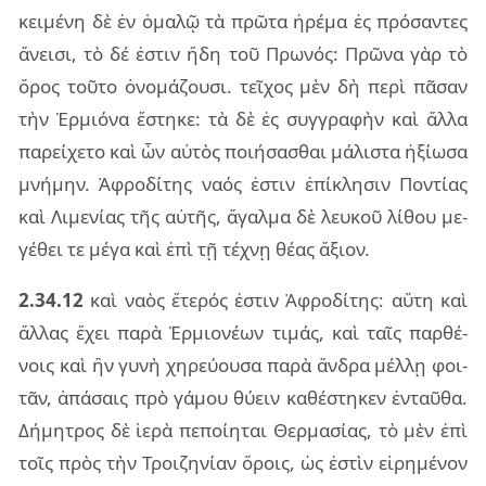
κει­μέ­νη δὲ ἐν ὁμα­λῷ τὰ πρῶ­τα ἠρέ­μα ἐς πρό­σαν­τες
ἄνει­σι, τὸ δέ ἐστιν ἤδη τοῦ Πρω­νός: Πρῶνα γὰρ τὸ
ὄρος τοῦ­το ὀνο­μά­ζου­σι. τεῖ­χος μὲν δὴ περὶ πᾶ­σαν
τὴν Ἑρμιό­να ἕστη­κε: τὰ δὲ ἐς συγ­γρα­φὴν καὶ ἄλλα
πα­ρεί­χε­το καὶ ὧν αὐ­τὸς ποι­ή­σα­σθαι μά­λι­στα ἠξί­ω­σα
μνή­μην. Ἀφρο­δί­της ναός ἐστιν ἐπί­κλη­σιν Πον­τί­ας
καὶ Λιμε­νί­ας τῆς αὐ­τῆς, ἄγαλ­μα δὲ λευ­κοῦ λί­θου με­
γέ­θει τε μέγα καὶ ἐπὶ τῇ τέ­χνῃ θέας ἄξιον.
2.34.12
καὶ ναὸς ἕτε­ρός ἐστιν Ἀφρο­δί­της: αὕτη καὶ
ἄλ­λας ἔχει παρὰ Ἑρμιο­νέ­ων τι­μάς, καὶ ταῖς παρ­θέ­
νοις καὶ ἢν γυνὴ χη­ρεύ­ου­σα παρὰ ἄν­δρα μέλ­λῃ φοι­
τᾶν, ἁπά­σαις πρὸ γά­μου θύ­ειν κα­θέ­στη­κεν ἐν­ταῦ­θα.
Δήμη­τρος δὲ ἱερὰ πε­ποί­η­ται Θερ­μα­σί­ας, τὸ μὲν ἐπὶ
τοῖς πρὸς τὴν Τροι­ζη­νί­αν ὅροις, ὡς ἐστὶν εἰ­ρη­μέ­νον