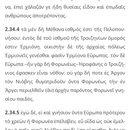
να, ἐπεὶ χά­λα­ζάν γε ἤδη θυ­σί­αις εἶ­δον καὶ ἐπῳ­δαῖς
ἀν­θρώ­πους ἀπο­τρέ­πον­τας.
2.34.4
τὰ μὲν δὴ Μέθα­να ἰσθμός ἐστι τῆς Πελο­πον­
νή­σου: ἐν­τὸς δὲ τοῦ ἰσθμοῦ τῆς Τροι­ζη­νί­ων ὅμο­ρός
ἐστιν Ἑρμιό­νη. οἰ­κι­στὴν δὲ τῆς ἀρ­χαί­ας πό­λε­ως
Ἑρμιο­νεῖς γε­νέ­σθαι φα­σὶν Ἑρμί­ο­να Εὔρω­πος. τὸν δὲ
Εὔρω­πα --ἦν γὰρ δὴ Φορω­νέ­ως--Ἡρο­φά­νης ὁ Τροι­ζή­
νιος ἔφα­σκεν εἶ­ναι νό­θον: οὐ γὰρ δή ποτε ἐς Ἄργον
τὸν Νιό­βης θυ­γα­τρι­δοῦν ὄντα Φορω­νέ­ως τὴν ἐν
Ἄργει πε­ριελ­θεῖν (ἂν) ἀρ­χὴν πα­ρόν­τος Φορω­νεῖ γνη­
σί­ου παι­δός.
2.34.5
ἐγὼ δέ, εἰ καὶ γνή­σιον ὄντα Εὔρω­πα πρό­τε­ρον
τὸ χρε­ὼν ἢ Φορω­νέα ἐπέ­λα­βεν, εὖ οἶδα ὡς οὐκ ἔμελ­
λεν ὁ παῖς αὐτῷ Νιό­βης παι­δὶ ἴσα οἴ­σε­σθαι Διός γε